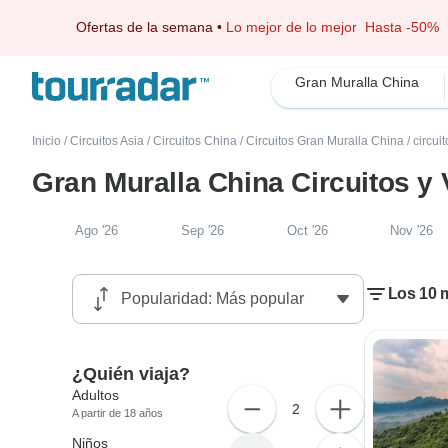
Ofertas de la semana
•
Lo mejor de lo mejor
Hasta -50%
Gran Muralla China
Inicio
/
Circuitos Asia
/
Circuitos China
/
Circuitos Gran Muralla China
/
circui
Gran Muralla China Circuitos y
Ago '26
Sep '26
Oct '26
Nov '26
Los 10 m
¿Quién viaja?
Adultos
2
A partir de 18 años
Niños