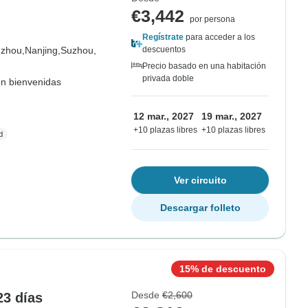
€3,442
por persona
Regístrate
para acceder a los
zhou,
Nanjing,
Suzhou,
descuentos
Precio basado en una habitación
privada doble
on bienvenidas
12 mar., 2027
19 mar., 2027
+10 plazas libres
+10 plazas libres
Ver circuito
Descargar folleto
15% de descuento
Desde
€2,600
23 días