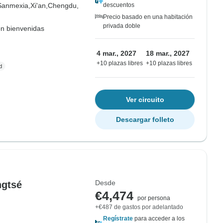
Sanmexia,
Xi'an,
Chengdu,
descuentos
Precio basado en una habitación
privada doble
on bienvenidas
4 mar., 2027
18 mar., 2027
+10 plazas libres
+10 plazas libres
Ver circuito
Descargar folleto
Desde
ngtsé
€4,474
por persona
+€487 de gastos por adelantado
Regístrate
para acceder a los