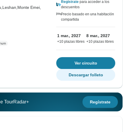
Regístrate
para acceder a los
u,
Leshan,
Monte Emei,
descuentos
Precio basado en una habitación
compartida
1 mar., 2027
8 mar., 2027
+10 plazas libres
+10 plazas libres
Ver circuito
Descargar folleto
 de TourRadar+
Regístrate