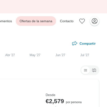
mentos
Ofertas de la semana
Contacto
Compartir
Abr '27
May '27
Jun '27
Jul '27
Desde
€2,579
por persona