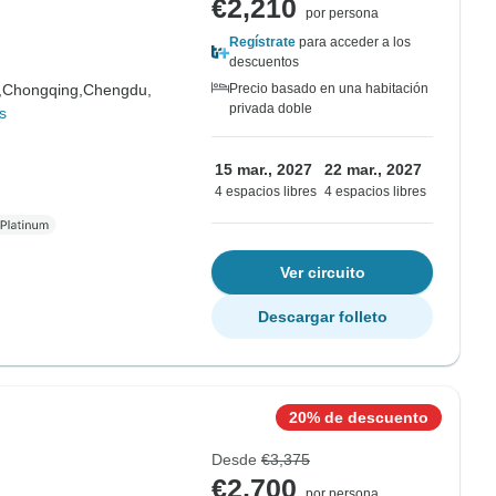
€2,210
por persona
Regístrate
para acceder a los
descuentos
,
Chongqing,
Chengdu,
Precio basado en una habitación
privada doble
s
15 mar., 2027
22 mar., 2027
4 espacios libres
4 espacios libres
Ver circuito
Descargar folleto
20% de descuento
Desde
€3,375
€2,700
por persona