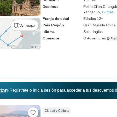
Duración
15 días
Destinos
Pekín,
Xi'an,
Chengd
Yangshuo,
+2 más
Franja de edad
Edades 12+
País Región
Gran Muralla China
Ver mapa
Idioma
Solo: Inglés
Operador
G Adventures
Regístrate o inicia sesión para acceder a tus descuentos
Ciudad y Cultura