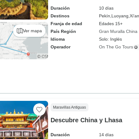
Duración
10 días
Destinos
Pekín,
Luoyang,
Xi'an
Franja de edad
Edades 15+
Ver mapa
País Región
Gran Muralla China
Idioma
Solo: Inglés
Operador
On The Go Tours
Maravillas Antiguas
Descubre China y Lhasa
Duración
14 días