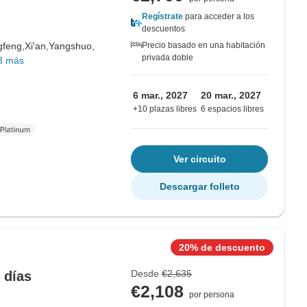
Regístrate
para acceder a los
descuentos
feng,
Xi'an,
Yangshuo,
Precio basado en una habitación
privada doble
3 más
6 mar., 2027
20 mar., 2027
+10 plazas libres
6 espacios libres
Ver circuito
Descargar folleto
20% de descuento
Desde
€2,635
 días
€2,108
por persona