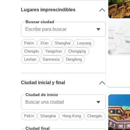
Lugares imprescindibles
Buscar ciudad
Pekín
Xi'an
Shanghai
Luoyang
Chengdu
Yangshuo
Chongqing
Leshan
Sanmexia
Dengfeng
Ciudad inicial y final
Ciudad de inicio
Pekín
Shanghai
Hong Kong
Chengdu
Ciudad final