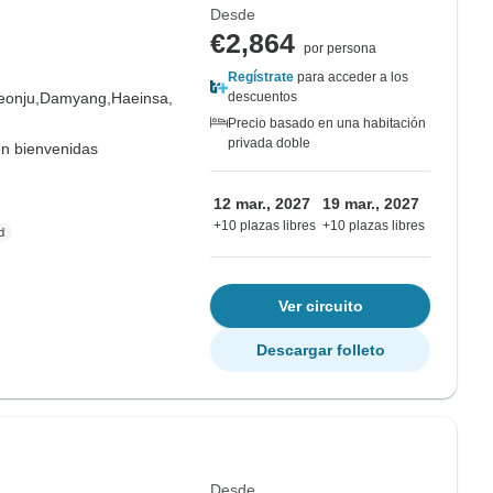
Desde
€2,864
por persona
Regístrate
para acceder a los
eonju,
Damyang,
Haeinsa,
descuentos
Precio basado en una habitación
privada doble
on bienvenidas
12 mar., 2027
19 mar., 2027
+10 plazas libres
+10 plazas libres
Ver circuito
Descargar folleto
Desde