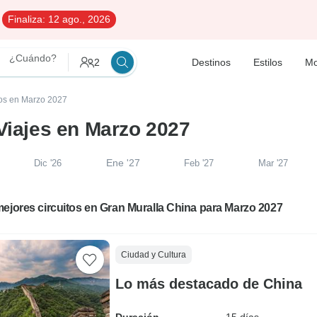
Finaliza:
12 ago., 2026
¿Cuándo?
2
Destinos
Estilos
Mo
tos en Marzo 2027
 Viajes en Marzo 2027
Ene '27
Dic '26
Feb '27
Mar '27
ejores circuitos en Gran Muralla China para Marzo 2027
Ciudad y Cultura
Lo más destacado de China