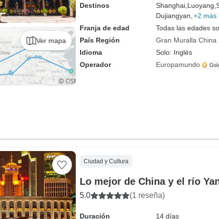
Destinos
Shanghai,
Luoyang,
Dujiangyan,
+2 más
Franja de edad
Todas las edades s
País Región
Gran Muralla China
Ver mapa
Idioma
Solo: Inglés
Operador
Europamundo
Ciudad y Cultura
Lo mejor de China y el río Ya
5.0
(1 reseña)
Duración
14 días