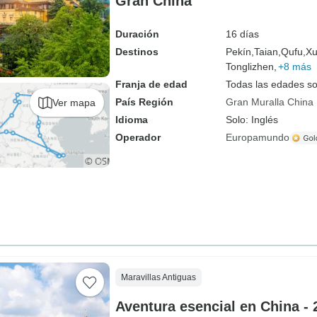
Gran China
Duración
16 días
Destinos
Pekín,
Taian,
Qufu,
Xu
Tonglizhen,
+8 más
Franja de edad
Todas las edades s
País Región
Gran Muralla China
Ver mapa
Idioma
Solo: Inglés
Operador
Europamundo
Maravillas Antiguas
Aventura esencial en China - 