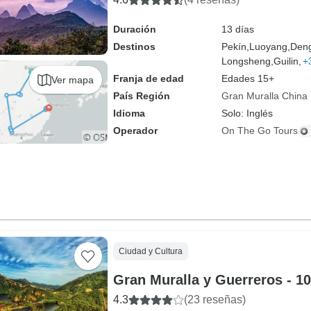
Duración
13 días
Destinos
Pekín,
Luoyang,
Deng
Longsheng,
Guilin,
+
Franja de edad
Edades 15+
Ver mapa
País Región
Gran Muralla China
Idioma
Solo: Inglés
Operador
On The Go Tours
Ciudad y Cultura
Gran Muralla y Guerreros - 10
4.3
(23 reseñas)