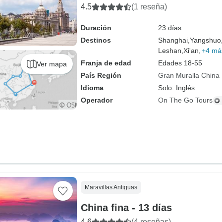
4.5
(1 reseña)
Duración
23 días
Destinos
Shanghai,
Yangshuo
Leshan,
Xi'an,
+4 má
Franja de edad
Edades 18-55
Ver mapa
País Región
Gran Muralla China
Idioma
Solo: Inglés
Operador
On The Go Tours
Maravillas Antiguas
China fina - 13 días
4.6
(4 reseñas)