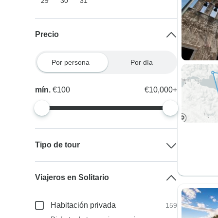
29
30
31
Precio
Por persona
Por día
mín.
€100
€10,000+
Tipo de tour
Viajeros en Solitario
Habitación privada
159