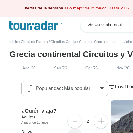
Ofertas de la semana
•
Lo mejor de lo mejor
Hasta -50%
Grecia continental
Inicio
/
Circuitos Europa
/
Circuitos Grecia
/
Circuitos Grecia continental
/
circ
Grecia continental Circuitos y 
Ago '26
Sep '26
Oct '26
Nov '26
Los 10 m
¿Quién viaja?
Adultos
2
A partir de 18 años
Niños