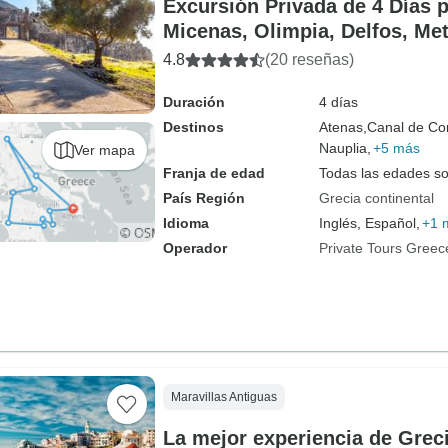
Excursión Privada de 4 Días p
Micenas, Olimpia, Delfos, Me
4.8
(20 reseñas)
Duración
4 días
Destinos
Atenas,
Canal de Cor
Nauplia,
+5 más
Ver mapa
Franja de edad
Todas las edades s
País Región
Grecia continental
Idioma
Inglés, Español,
+1 
Operador
Private Tours Greec
Maravillas Antiguas
La mejor experiencia de Greci