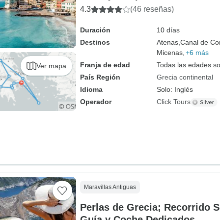
4.3
(46 reseñas)
Duración
10 días
Destinos
Atenas,
Canal de Cor
Micenas,
+6 más
Franja de edad
Todas las edades s
Ver mapa
País Región
Grecia continental
Idioma
Solo: Inglés
Operador
Click Tours
Maravillas Antiguas
Perlas de Grecia; Recorrido S
Guía y Coche Dedicados