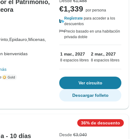
Desde
€1,488
or el Patrimonio,
€1,339
teora
por persona
Regístrate
para acceder a los
descuentos
Precio basado en una habitación
privada doble
into,
Epidauro,
Micenas,
on bienvenidas
1 mar., 2027
2 mar., 2027
8 espacios libres
8 espacios libres
más
e
Ver circuito
Descargar folleto
36% de descuento
Desde
€3,040
a - 10 días