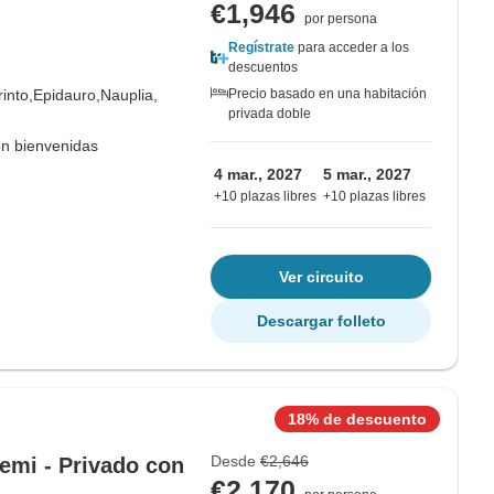
€1,946
por persona
Regístrate
para acceder a los
descuentos
into,
Epidauro,
Nauplia,
Precio basado en una habitación
privada doble
on bienvenidas
4 mar., 2027
5 mar., 2027
+10 plazas libres
+10 plazas libres
Ver circuito
Descargar folleto
18% de descuento
Desde
€2,646
emi - Privado con
€2,170