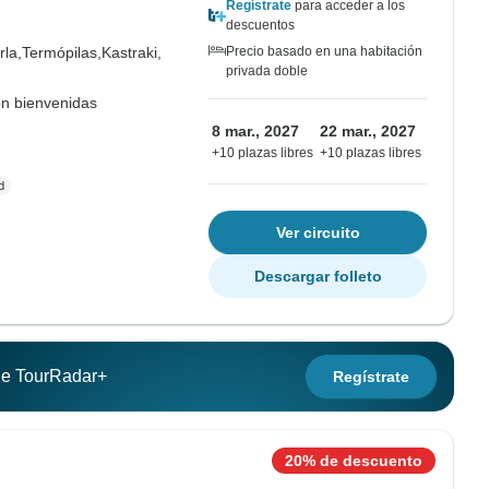
Regístrate
para acceder a los
descuentos
la,
Termópilas,
Kastraki,
Precio basado en una habitación
privada doble
on bienvenidas
8 mar., 2027
22 mar., 2027
+10 plazas libres
+10 plazas libres
Ver circuito
Descargar folleto
 de TourRadar+
Regístrate
20% de descuento