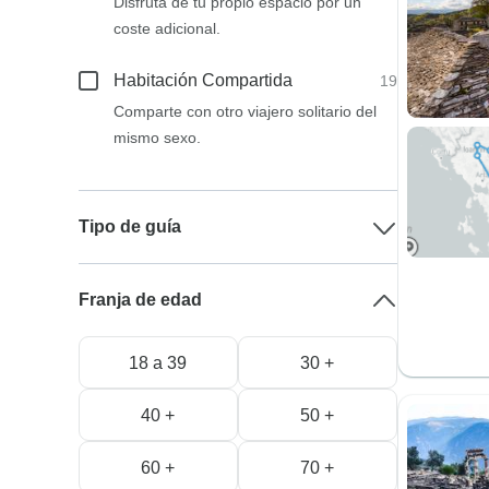
Disfruta de tu propio espacio por un
coste adicional.
Habitación Compartida
19
Comparte con otro viajero solitario del
mismo sexo.
Tipo de guía
Franja de edad
18 a 39
30 +
40 +
50 +
60 +
70 +