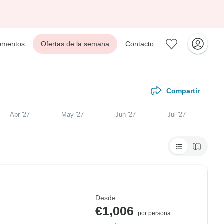
mentos
Ofertas de la semana
Contacto
Compartir
Abr '27
May '27
Jun '27
Jul '27
Desde
€1,006
por persona