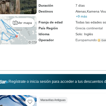
Duración
7 días
Destinos
Atenas,
Kamena Vour
+9 más
Franja de edad
Todas las edades s
Ver mapa
País Región
Grecia continental
Idioma
Solo: Inglés
Operador
Europamundo
Regístrate o inicia sesión para acceder a tus descuentos
Maravillas Antiguas