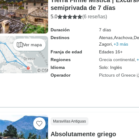
Tierra Firme Mística | Excurs
semiprivada de 7 días
5.0
(6 reseñas)
Duración
7 días
Destinos
Atenas,
Arachova,
De
Zagori,
+3 más
Ver mapa
Franja de edad
Edades 16+
Regiones
Grecia continental
+
Idioma
Solo: Inglés
Operador
Pictours of Greece
Maravillas Antiguas
Absolutamente griego