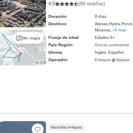
4.5
(86 reseñas)
Duración
8 días
Destinos
Atenas,
Hydra,
Poros
Micenas,
+5 más
Franja de edad
Edades 6+
Ver mapa
País Región
Grecia continental
Idioma
Inglés, Español
Operador
Eskapas
Maravillas Antiguas