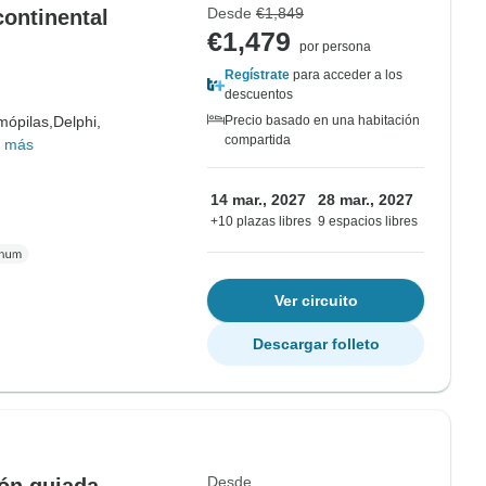
Desde
€1,849
ontinental
€1,479
por persona
Regístrate
para acceder a los
descuentos
mópilas,
Delphi,
Precio basado en una habitación
compartida
 más
14 mar., 2027
28 mar., 2027
+10 plazas libres
9 espacios libres
Ver circuito
Descargar folleto
Desde