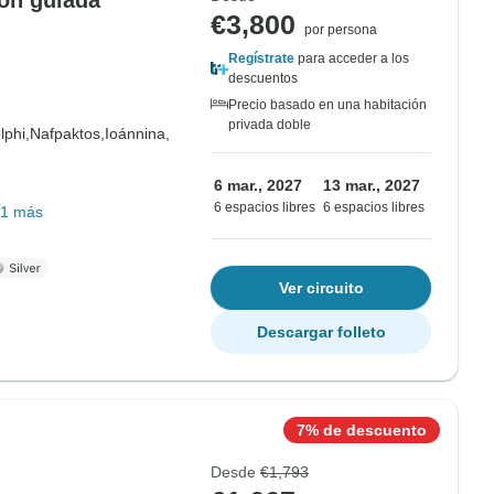
ión guiada
€3,800
por persona
Regístrate
para acceder a los
descuentos
Precio basado en una habitación
privada doble
lphi,
Nafpaktos,
Ioánnina,
6 mar., 2027
13 mar., 2027
6 espacios libres
6 espacios libres
1 más
Ver circuito
Descargar folleto
7% de descuento
Desde
€1,793