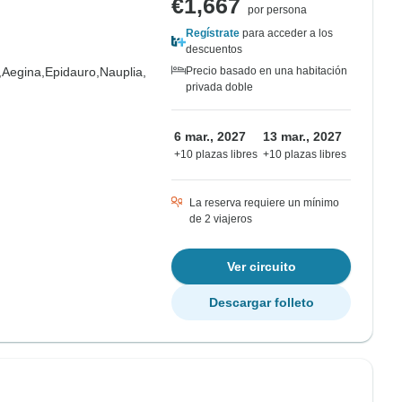
€1,667
por persona
Regístrate
para acceder a los
descuentos
,
Aegina,
Epidauro,
Nauplia,
Precio basado en una habitación
privada doble
6 mar., 2027
13 mar., 2027
+10 plazas libres
+10 plazas libres
La reserva requiere un mínimo
de 2 viajeros
Ver circuito
Descargar folleto