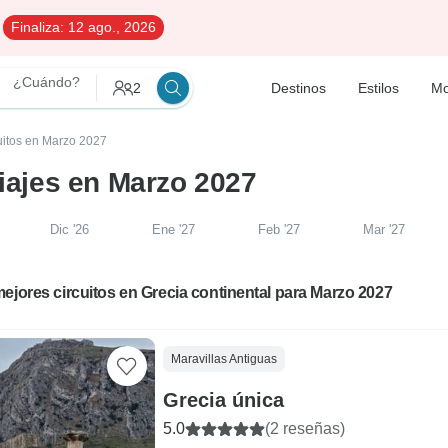
Finaliza:
12 ago., 2026
¿Cuándo?
2
Destinos
Estilos
Mo
uitos en Marzo 2027
Viajes en Marzo 2027
Dic '26
Ene '27
Feb '27
Mar '27
ejores circuitos en Grecia continental para Marzo 2027
Maravillas Antiguas
Grecia única
5.0
(2 reseñas)