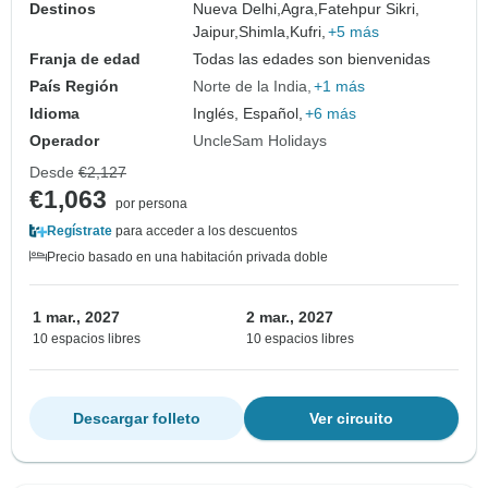
Destinos
Nueva Delhi,
Agra,
Fatehpur Sikri,
Jaipur,
Shimla,
Kufri,
+5 más
Franja de edad
Todas las edades son bienvenidas
País Región
Norte de la India
+1 más
Idioma
Inglés, Español,
+6 más
Operador
UncleSam Holidays
Desde
€2,127
€1,063
por persona
Regístrate
para acceder a los descuentos
Precio basado en una habitación privada doble
1 mar., 2027
2 mar., 2027
10 espacios libres
10 espacios libres
Descargar folleto
Ver circuito