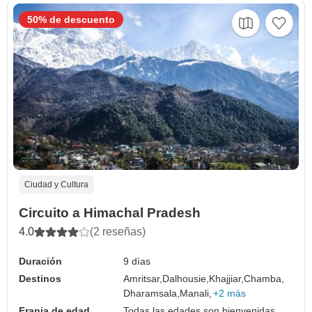
50% de descuento
Ciudad y Cultura
Circuito a Himachal Pradesh
4.0
(2 reseñas)
Duración
9 días
Destinos
Amritsar,
Dalhousie,
Khajjiar,
Chamba,
Dharamsala,
Manali,
+2 más
Franja de edad
Todas las edades son bienvenidas