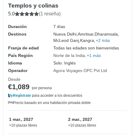
Templos y colinas
5.0
(1 reseña)
Duración
7 días
Destinos
Nueva Delhi,
Amritsar,
Dharamsala,
McLeod Ganj,
Kangra,
+2 más
Franja de edad
Todas las edades son bienvenidas
País Región
Norte de la India
+1 más
Idioma
Solo: Inglés
Operador
Agora Voyages OPC Pvt Ltd
Desde
€1,089
por persona
Regístrate
para acceder a los descuentos
Precio basado en una habitación privada doble
1 mar., 2027
2 mar., 2027
+10 plazas libres
+10 plazas libres