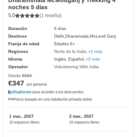
Dharamshala Mcleodganj y Trekking 4
noches 5 días
5.0
(1 reseña)
Duración
5 días
Destinos
Delhi,
Dharamsala,
McLeod Ganj
Franja de edad
Edades 6+
Regiones
Norte de la India
+2 más
Idioma
Inglés, Español,
+3 más
Operador
Volunteering With India
Desde
€694
€347
por persona
Regístrate
para acceder a los descuentos
Precio basado en una habitación privada doble
1 mar., 2027
2 mar., 2027
10 espacios libres
10 espacios libres