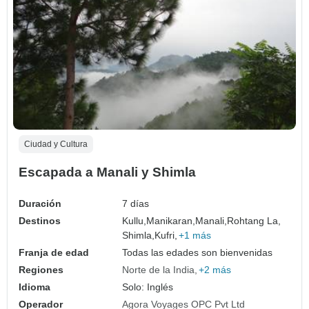
Ciudad y Cultura
Escapada a Manali y Shimla
Duración
7 días
Destinos
Kullu,
Manikaran,
Manali,
Rohtang La,
Shimla,
Kufri,
+1 más
Franja de edad
Todas las edades son bienvenidas
Regiones
Norte de la India
+2 más
Idioma
Solo: Inglés
Operador
Agora Voyages OPC Pvt Ltd