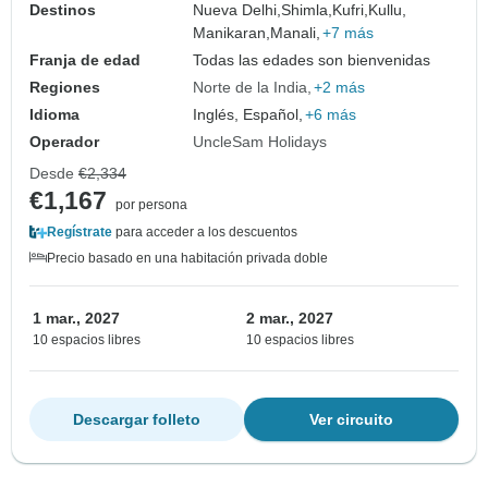
Destinos
Nueva Delhi,
Shimla,
Kufri,
Kullu,
Manikaran,
Manali,
+7 más
Franja de edad
Todas las edades son bienvenidas
Regiones
Norte de la India
+2 más
Idioma
Inglés, Español,
+6 más
Operador
UncleSam Holidays
Desde
€2,334
€1,167
por persona
Regístrate
para acceder a los descuentos
Precio basado en una habitación privada doble
1 mar., 2027
2 mar., 2027
10 espacios libres
10 espacios libres
Descargar folleto
Ver circuito