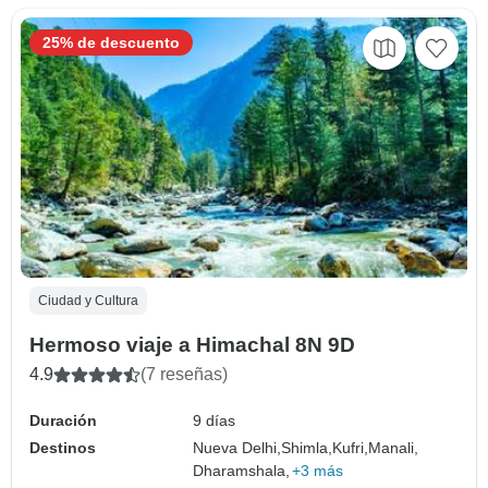
25% de descuento
Ciudad y Cultura
Hermoso viaje a Himachal 8N 9D
4.9
(7 reseñas)
Duración
9 días
Destinos
Nueva Delhi,
Shimla,
Kufri,
Manali,
Dharamshala,
+3 más