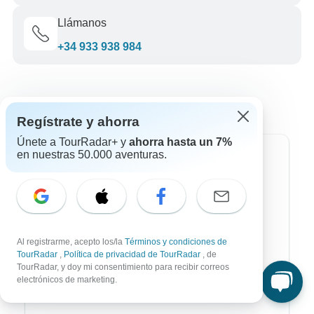
Llámanos
+34 933 938 984
Regístrate y ahorra
Únete a TourRadar+ y
ahorra hasta un 7%
en nuestras 50.000 aventuras.
Destinos más populares
África
Asia
Al registrarme, acepto los/la
Términos y condiciones de
Australia / Oceanía
TourRadar
,
Política de privacidad de TourRadar
, de
TourRadar, y doy mi consentimiento para recibir correos
Europa
electrónicos de marketing.
Latin América