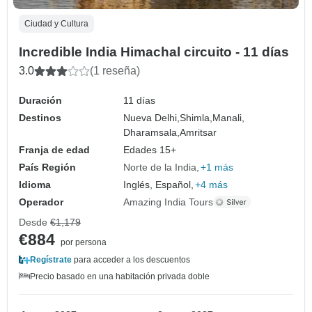
Ciudad y Cultura
Incredible India Himachal circuito - 11 días
3.0
(1 reseña)
Duración
11 días
Destinos
Nueva Delhi,
Shimla,
Manali,
Dharamsala,
Amritsar
Franja de edad
Edades 15+
País Región
Norte de la India
+1 más
Idioma
Inglés, Español,
+4 más
Operador
Amazing India Tours
Desde
€1,179
€884
por persona
Regístrate
para acceder a los descuentos
Precio basado en una habitación privada doble