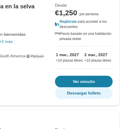
Desde
va en la selva
€1,250
por persona
Regístrate
para acceder a los
descuentos
Precio basado en una habitación
on bienvenidas
privada doble
+3 más
1 mar., 2027
2 mar., 2027
South America
+10 plazas libres
+10 plazas libres
Ver circuito
Descargar folleto