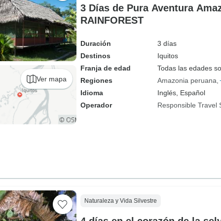
3 Días de Pura Aventura Am
RAINFOREST
Duración
3 días
Destinos
Iquitos
Franja de edad
Todas las edades s
Ver mapa
Regiones
Amazonia peruana
Idioma
Inglés, Español
Operador
Responsible Travel 
Naturaleza y Vida Silvestre