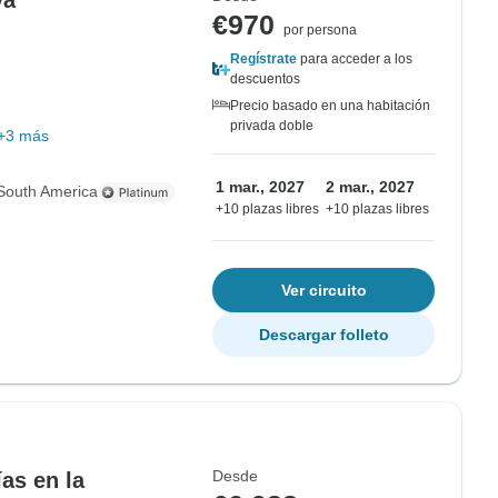
va
€970
por persona
Regístrate
para acceder a los
descuentos
Precio basado en una habitación
privada doble
+3 más
1 mar., 2027
2 mar., 2027
South America
+10 plazas libres
+10 plazas libres
Ver circuito
Descargar folleto
Desde
as en la