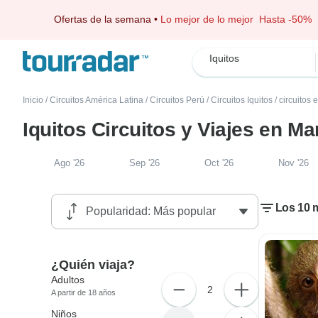
Ofertas de la semana
•
Lo mejor de lo mejor
Hasta -50%
Iquitos
Inicio
/
Circuitos América Latina
/
Circuitos Perú
/
Circuitos Iquitos
/
circuitos
Iquitos Circuitos y Viajes en M
Ago '26
Sep '26
Oct '26
Nov '26
Los 10 m
¿Quién viaja?
Adultos
2
A partir de 18 años
Niños