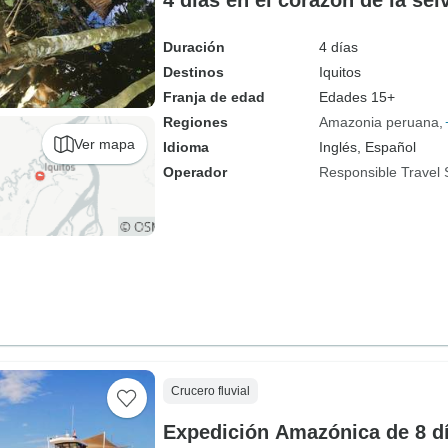
4 días en el corazón de la sel
Duración
4 días
Destinos
Iquitos
Franja de edad
Edades 15+
Regiones
Amazonia peruana
Ver mapa
Idioma
Inglés, Español
Operador
Responsible Travel 
Crucero fluvial
Expedición Amazónica de 8 dí