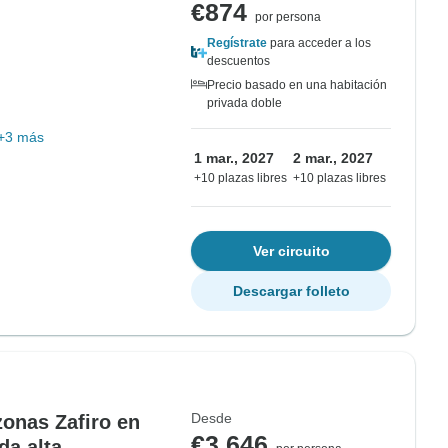
€874
por persona
Regístrate
para acceder a los
descuentos
Precio basado en una habitación
privada doble
+3 más
1 mar., 2027
2 mar., 2027
+10 plazas libres
+10 plazas libres
Ver circuito
Descargar folleto
Desde
zonas Zafiro en
€3,646
da alta