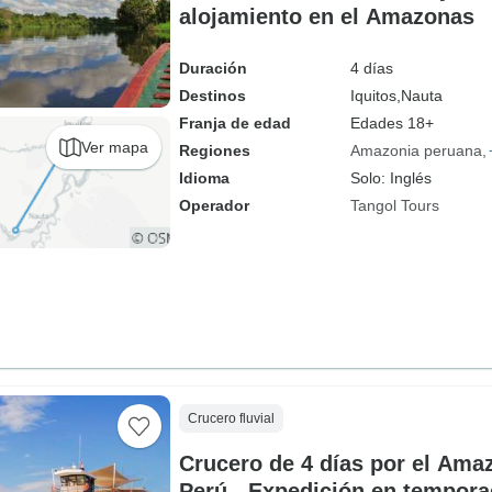
alojamiento en el Amazonas
Duración
4 días
Destinos
Iquitos,
Nauta
Franja de edad
Edades 18+
Ver mapa
Regiones
Amazonia peruana
Idioma
Solo: Inglés
Operador
Tangol Tours
Crucero fluvial
Crucero de 4 días por el Ama
Perú - Expedición en tempora