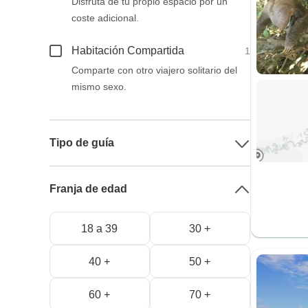
Disfruta de tu propio espacio por un
coste adicional.
Habitación Compartida
1
Comparte con otro viajero solitario del
mismo sexo.
Tipo de guía
Franja de edad
18 a 39
30 +
40 +
50 +
60 +
70 +