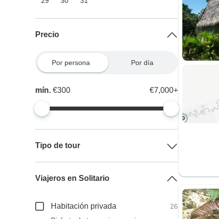
29
30
31
Precio
Por persona
Por día
mín.
€300
€7,000+
Tipo de tour
Viajeros en Solitario
Habitación privada
26