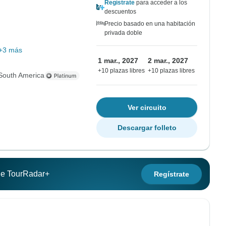
Regístrate
para acceder a los
descuentos
Precio basado en una habitación
privada doble
+3 más
1 mar., 2027
2 mar., 2027
+10 plazas libres
+10 plazas libres
South America
Ver circuito
Descargar folleto
 de TourRadar+
Regístrate