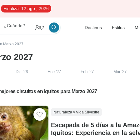
Finaliza:
12 ago., 2026
¿Cuándo?
2
Destinos
Estilos
Mo
 en Marzo 2027
arzo 2027
Dic '26
Ene '27
Feb '27
Mar '27
ejores circuitos en Iquitos para Marzo 2027
Naturaleza y Vida Silvestre
Escapada de 5 días a la Amaz
Iquitos: Experiencia en la selv