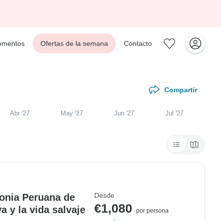
mentos
Ofertas de la semana
Contacto
Compartir
Abr '27
May '27
Jun '27
Jul '27
Desde
onia Peruana de
€1,080
a y la vida salvaje
por persona