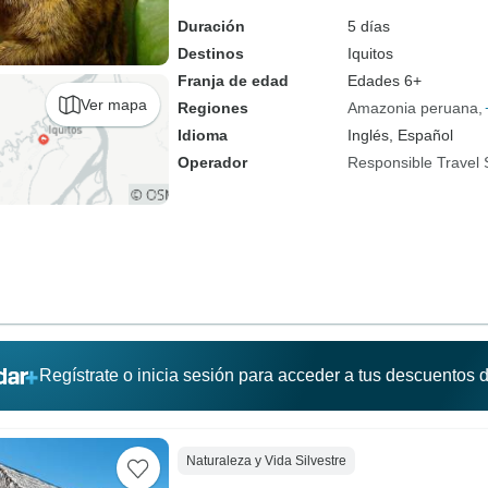
Duración
5 días
Destinos
Iquitos
Franja de edad
Edades 6+
Ver mapa
Regiones
Amazonia peruana
Idioma
Inglés, Español
Operador
Responsible Travel 
Regístrate o inicia sesión para acceder a tus descuentos
Naturaleza y Vida Silvestre