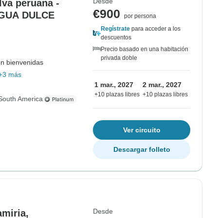
Desde
lva peruana -
€900
AGUA DULCE
por persona
Regístrate
para acceder a los
descuentos
Precio basado en una habitación
privada doble
on bienvenidas
+3 más
1 mar., 2027
2 mar., 2027
+10 plazas libres
+10 plazas libres
South America
Ver circuito
Descargar folleto
Desde
amiria,