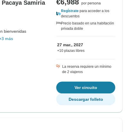
€6,988
 Pacaya Samiria
por persona
Regístrate
para acceder a los
descuentos
Precio basado en una habitación
privada doble
on bienvenidas
+3 más
27 mar., 2027
+10 plazas libres
La reserva requiere un mínimo
de 2 viajeros
Ver circuito
Descargar folleto