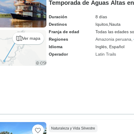
Temporada de Aguas Altas en
Duración
8 días
Destinos
Iquitos,
Nauta
Franja de edad
Todas las edades s
Ver mapa
Regiones
Amazonia peruana
Idioma
Inglés, Español
Operador
Latin Trails
Naturaleza y Vida Silvestre