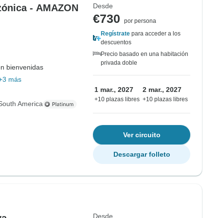
Desde
azónica - AMAZON
€730
por persona
Regístrate
para acceder a los
descuentos
Precio basado en una habitación
privada doble
on bienvenidas
+3 más
1 mar., 2027
2 mar., 2027
+10 plazas libres
+10 plazas libres
South America
Ver circuito
Descargar folleto
Desde