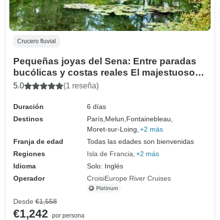
Crucero fluvial
Pequeñas joyas del Sena: Entre paradas
bucólicas y costas reales El majestuoso
Sena a bordo de un barco a vapor (crucero
5.0
(1 reseña)
puerto a puerto)
Duración
6 días
Destinos
París,
Melun,
Fontainebleau,
Moret-sur-Loing,
+2 más
Franja de edad
Todas las edades son bienvenidas
Regiones
Isla de Francia
+2 más
Idioma
Solo: Inglés
Operador
CroisiEurope River Cruises
Desde
€1,558
€1,242
por persona