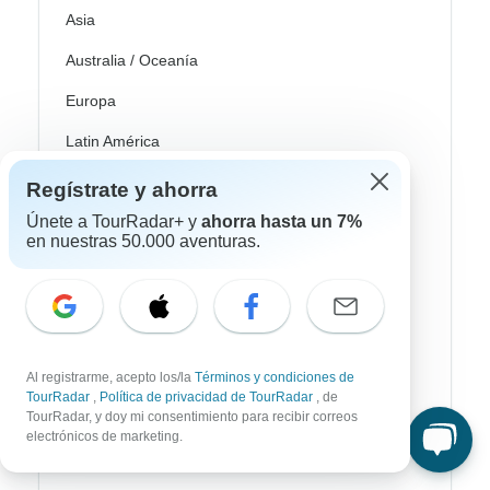
Asia
Australia / Oceanía
Europa
Latin América
América del Sur
Regístrate y ahorra
Únete a TourRadar+ y
ahorra hasta un 7%
Egipto
en nuestras 50.000 aventuras.
Marruecos
Sudáfrica
Bali
Al registrarme, acepto los/la
Términos y condiciones de
China
TourRadar
,
Política de privacidad de TourRadar
, de
India
TourRadar, y doy mi consentimiento para recibir correos
electrónicos de marketing.
Japón