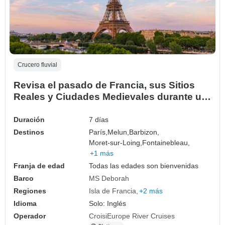
Crucero fluvial
Revisa el pasado de Francia, sus Sitios
Reales y Ciudades Medievales durante un
Crucero Histórico por el Petite Seine
(crucero puerto a puerto)
Duración
7 días
Destinos
París,
Melun,
Barbizon,
Moret-sur-Loing,
Fontainebleau,
+1 más
Franja de edad
Todas las edades son bienvenidas
Barco
MS Deborah
Regiones
Isla de Francia
+2 más
Idioma
Solo: Inglés
Operador
CroisiEurope River Cruises