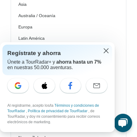
Asia
Australia / Oceanía
Europa
Latin América
América del Sur
Regístrate y ahorra
Egipto
Únete a TourRadar+ y
ahorra hasta un 7%
en nuestras 50.000 aventuras.
Marruecos
Sudáfrica
Bali
Al registrarme, acepto los/la
Términos y condiciones de
China
TourRadar
,
Política de privacidad de TourRadar
, de
India
TourRadar, y doy mi consentimiento para recibir correos
electrónicos de marketing.
Japón