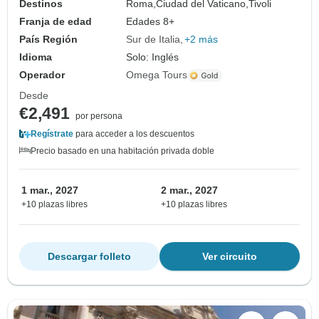
Destinos
Roma,
Ciudad del Vaticano,
Tivoli
Franja de edad
Edades 8+
País Región
Sur de Italia
+2 más
Idioma
Solo: Inglés
Operador
Omega Tours
Desde
€2,491
por persona
Regístrate
para acceder a los descuentos
Precio basado en una habitación privada doble
1 mar., 2027
2 mar., 2027
+10 plazas libres
+10 plazas libres
Descargar folleto
Ver circuito