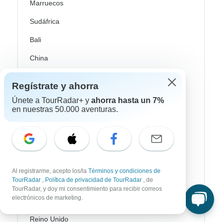
Marruecos
Sudáfrica
Bali
China
India
Regístrate y ahorra
Japón
Únete a TourRadar+ y
ahorra hasta un 7%
en nuestras 50.000 aventuras.
Nueva Zelanda
Sri Lanka
Tailandia
Vietnam
Al registrarme, acepto los/la
Términos y condiciones de
TourRadar
,
Política de privacidad de TourRadar
, de
Croacia
TourRadar, y doy mi consentimiento para recibir correos
electrónicos de marketing.
Europa del Este
Reino Unido