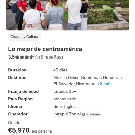
Ciudad y Cultura
Lo mejor de centroamérica
3.5
(6 reseñas)
Duración
45 días
Destinos
México
Belice
Guatemala
Honduras
El Salvador
Nicaragua
+2 más
Franja de edad
Edades 15+
País Región
Monteverde
Idioma
Solo: Inglés
Operador
Intrepid Travel
Desde
€5,970
por persona