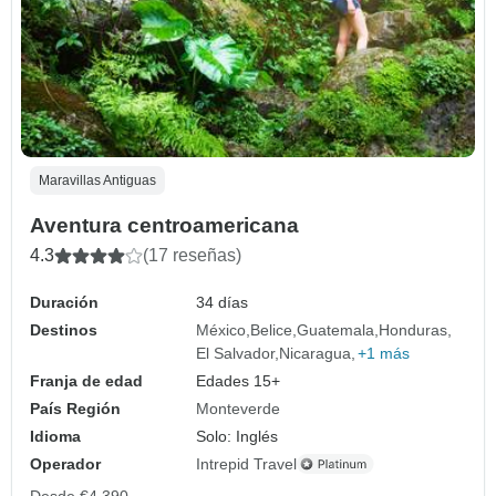
Maravillas Antiguas
Aventura centroamericana
4.3
(17 reseñas)
Duración
34 días
Destinos
México
Belice
Guatemala
Honduras
El Salvador
Nicaragua
+1 más
Franja de edad
Edades 15+
País Región
Monteverde
Idioma
Solo: Inglés
Operador
Intrepid Travel
Desde
€4,390