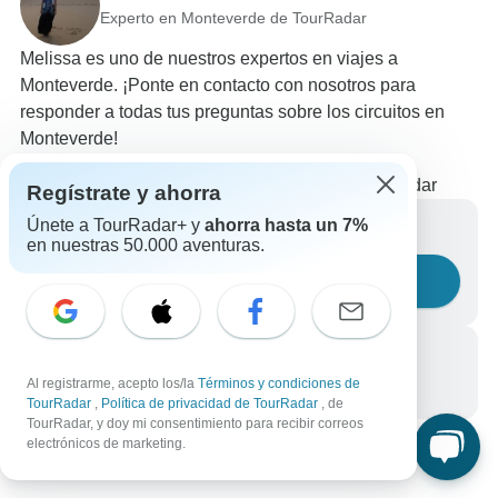
Experto en Monteverde de TourRadar
Melissa es uno de nuestros expertos en viajes a
Monteverde. ¡Ponte en contacto con nosotros para
responder a todas tus preguntas sobre los circuitos en
Monteverde!
Elige entre +54 circuitos en Monteverde
491 reseñas verificadas de clientes de TourRadar
Regístrate y ahorra
Únete a TourRadar+ y
ahorra hasta un 7%
Escríbenos un mensaje
en nuestras 50.000 aventuras.
Haznos una pregunta
Llámanos
Al registrarme, acepto los/la
Términos y condiciones de
+34 933 938 984
TourRadar
,
Política de privacidad de TourRadar
, de
TourRadar, y doy mi consentimiento para recibir correos
electrónicos de marketing.