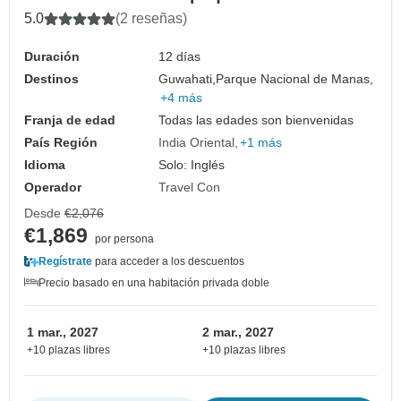
12 días por la vida salvaje de Assam?
5.0
(2 reseñas)
Duración
12 días
Destinos
Guwahati,
Parque Nacional de Manas,
+4 más
Franja de edad
Todas las edades son bienvenidas
País Región
India Oriental
+1 más
Idioma
Solo: Inglés
Operador
Travel Con
Desde
€2,076
€1,869
por persona
Regístrate
para acceder a los descuentos
Precio basado en una habitación privada doble
1 mar., 2027
2 mar., 2027
+10 plazas libres
+10 plazas libres