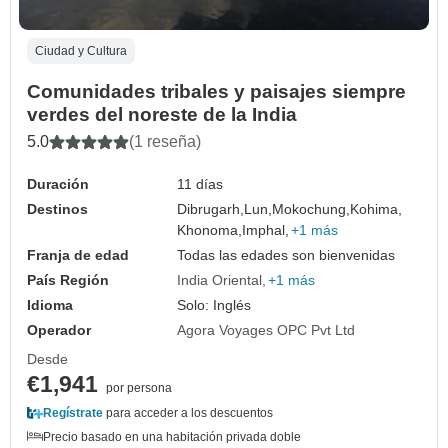
Ciudad y Cultura
Comunidades tribales y paisajes siempre
verdes del noreste de la India
5.0
(1 reseña)
Duración
11 días
Destinos
Dibrugarh,
Lun,
Mokochung,
Kohima,
Khonoma,
Imphal,
+1 más
Franja de edad
Todas las edades son bienvenidas
País Región
India Oriental
+1 más
Idioma
Solo: Inglés
Operador
Agora Voyages OPC Pvt Ltd
Desde
€1,941
por persona
Regístrate
para acceder a los descuentos
Precio basado en una habitación privada doble