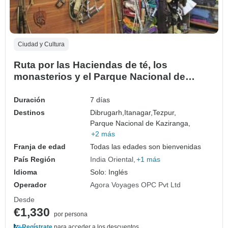
Ciudad y Cultura
Ruta por las Haciendas de té, los
monasterios y el Parque Nacional de
Assam
Duración
7 días
Destinos
Dibrugarh,
Itanagar,
Tezpur,
Parque Nacional de Kaziranga,
+2 más
Franja de edad
Todas las edades son bienvenidas
País Región
India Oriental
+1 más
Idioma
Solo: Inglés
Operador
Agora Voyages OPC Pvt Ltd
Desde
€1,330
por persona
Regístrate
para acceder a los descuentos