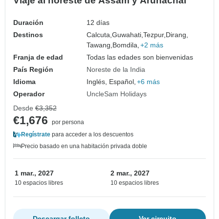
Viaje al noreste de Assam y Arunachal
Duración
12 días
Destinos
Calcuta,
Guwahati,
Tezpur,
Dirang,
Tawang,
Bomdila,
+2 más
Franja de edad
Todas las edades son bienvenidas
País Región
Noreste de la India
Idioma
Inglés, Español,
+6 más
Operador
UncleSam Holidays
Desde
€3,352
€1,676
por persona
Regístrate
para acceder a los descuentos
Precio basado en una habitación privada doble
1 mar., 2027
2 mar., 2027
10 espacios libres
10 espacios libres
Descargar folleto
Ver circuito