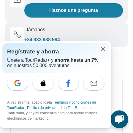
Haznos una pregunta
Llámanos
+34 933 938 984
Regístrate y ahorra
Únete a TourRadar+ y
ahorra hasta un 7%
en nuestras 50.000 aventuras.
Destinos más populares
África
Al registrarme, acepto los/la
Términos y condiciones de
TourRadar
,
Política de privacidad de TourRadar
, de
Asia
TourRadar, y doy mi consentimiento para recibir correos
electrónicos de marketing.
Australia / Oceanía