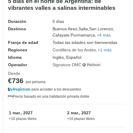
5 días en el norte de Argentina: de
vibrantes valles a salinas interminables
Duración
5 días
Destinos
Buenos Aires,
Salta,
San Lorenzo,
Cafayate,
Purmamarca,
+4 más
Franja de edad
Todas las edades son bienvenidas
Regiones
Cordillera de los Andes
+1 más
Idioma
Inglés, Español
Operador
Signature DMC
Desde
€736
por persona
Regístrate
para acceder a los descuentos
Precio basado en una habitación privada doble
1 mar., 2027
2 mar., 2027
+10 plazas libres
+10 plazas libres