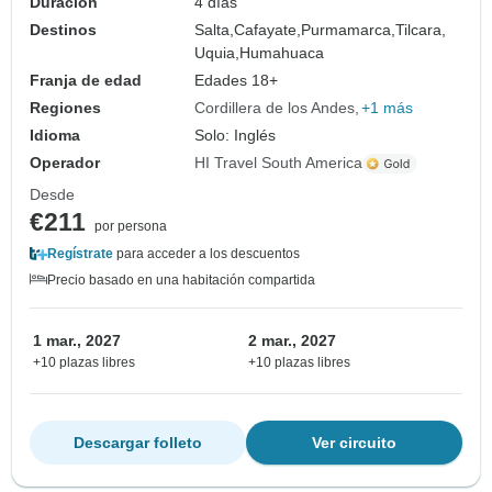
Duración
4 días
Destinos
Salta,
Cafayate,
Purmamarca,
Tilcara,
Uquia,
Humahuaca
Franja de edad
Edades 18+
Regiones
Cordillera de los Andes
+1 más
Idioma
Solo: Inglés
Operador
HI Travel South America
Desde
€211
por persona
Regístrate
para acceder a los descuentos
Precio basado en una habitación compartida
1 mar., 2027
2 mar., 2027
+10 plazas libres
+10 plazas libres
Descargar folleto
Ver circuito