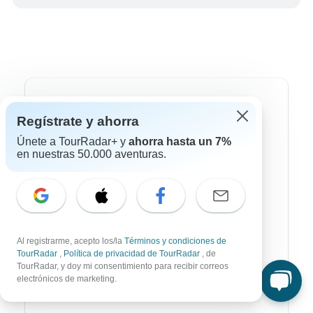
Destinos más populares
Regístrate y ahorra
África
Únete a TourRadar+ y
ahorra hasta un 7%
en nuestras 50.000 aventuras.
Asia
Australia / Oceanía
Europa
Latin América
Al registrarme, acepto los/la
Términos y condiciones de
TourRadar
,
Política de privacidad de TourRadar
, de
América del Sur
TourRadar, y doy mi consentimiento para recibir correos
electrónicos de marketing.
Egipto