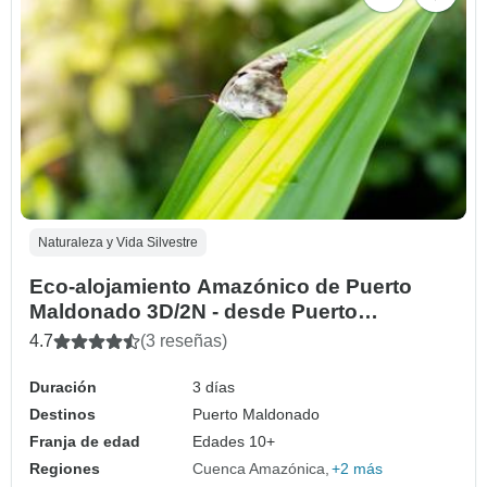
Naturaleza y Vida Silvestre
Eco-alojamiento Amazónico de Puerto
Maldonado 3D/2N - desde Puerto
Maldonado
4.7
(3 reseñas)
Duración
3 días
Destinos
Puerto Maldonado
Franja de edad
Edades 10+
Regiones
Cuenca Amazónica
+2 más