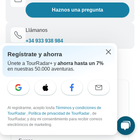
Haznos una pregunta
Llámanos
+34 933 938 984
Regístrate y ahorra
Únete a TourRadar+ y
ahorra hasta un 7%
en nuestras 50.000 aventuras.
Destinos más populares
África
Al registrarme, acepto los/la
Términos y condiciones de
TourRadar
,
Política de privacidad de TourRadar
, de
Asia
TourRadar, y doy mi consentimiento para recibir correos
electrónicos de marketing.
Australia / Oceanía