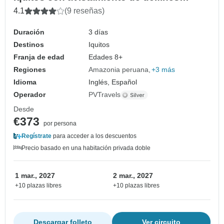
rosados
4.1
(9 reseñas)
Duración
3 días
Destinos
Iquitos
Franja de edad
Edades 8+
Regiones
Amazonia peruana
+3 más
Idioma
Inglés, Español
Operador
PVTravels
Desde
€373
por persona
Regístrate
para acceder a los descuentos
Precio basado en una habitación privada doble
1 mar., 2027
2 mar., 2027
+10 plazas libres
+10 plazas libres
Descargar folleto
Ver circuito