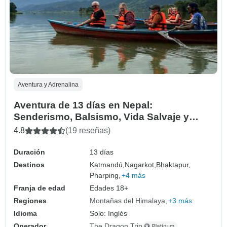
Aventura y Adrenalina
Aventura de 13 días en Nepal:
Senderismo, Balsismo, Vida Salvaje y
Cultura en el Himalaya
4.8
(19 reseñas)
Duración
13 días
Destinos
Katmandú,
Nagarkot,
Bhaktapur,
Pharping,
+4 más
Franja de edad
Edades 18+
Regiones
Montañas del Himalaya
+3 más
Idioma
Solo: Inglés
Operador
The Dragon Trip