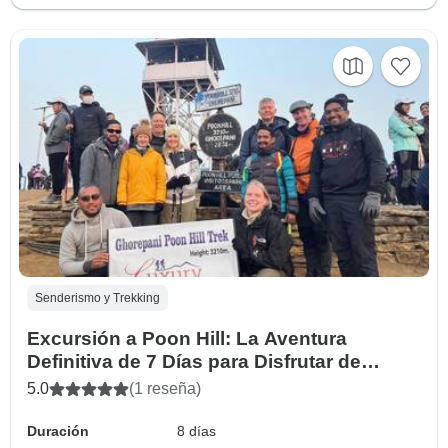
Senderismo y Trekking
Excursión a Poon Hill: La Aventura
Definitiva de 7 Días para Disfrutar de
Impresionantes Vistas del Himalaya
5.0
(1 reseña)
Duración
8 días