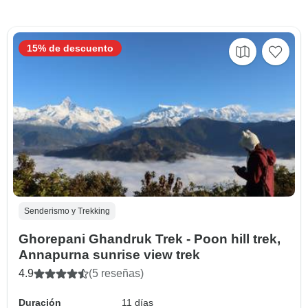
15% de descuento
Senderismo y Trekking
Ghorepani Ghandruk Trek - Poon hill trek,
Annapurna sunrise view trek
4.9
(5 reseñas)
Duración
11 días