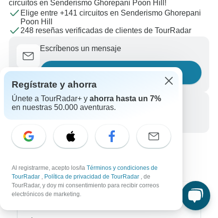
circuitos en Senderismo Ghorepani Poon Hill!
Elige entre +141 circuitos en Senderismo Ghorepani
Poon Hill
248 reseñas verificadas de clientes de TourRadar
Escríbenos un mensaje
Haznos una pregunta
Regístrate y ahorra
Únete a TourRadar+ y
ahorra hasta un 7%
Llámanos
en nuestras 50.000 aventuras.
+34 933 938 984
Al registrarme, acepto los/la
Términos y condiciones de
TourRadar
,
Política de privacidad de TourRadar
, de
TourRadar, y doy mi consentimiento para recibir correos
electrónicos de marketing.
Destinos más populares