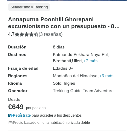
Senderismo y Trekking
Annapurna Poonhill Ghorepani
excursionismo con un presupuesto - 8
días
4.7
(3 reseñas)
Duración
8 días
Destinos
Katmandú,
Pokhara,
Naya Pul,
Birethanti,
Ulleri,
+7 más
Franja de edad
Edades 8+
Regiones
Montañas del Himalaya
+3 más
Idioma
Solo: Inglés
Operador
Trekking Guide Team Adventure
Desde
€649
por persona
Regístrate
para acceder a los descuentos
Precio basado en una habitación privada doble