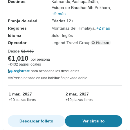
Destinos
Katmandú,
Pashupati̇̄nāth,
Estupa de Baudhanāth,
Pokhara,
+9 más
Franja de edad
Edades 12+
Regiones
Montañas del Himalaya
+2 más
Idioma
Solo: Inglés
Operador
Legend Travel Group
Desde
€1,443
€1,010
por persona
+€432 pagos locales
Regístrate
para acceder a los descuentos
Precio basado en una habitación privada doble
1 mar., 2027
2 mar., 2027
+10 plazas libres
+10 plazas libres
Descargar folleto
Ver circuito