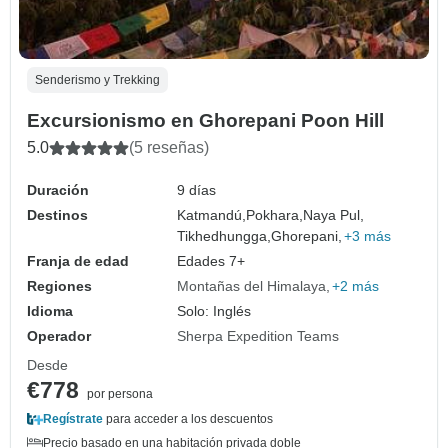
Senderismo y Trekking
Excursionismo en Ghorepani Poon Hill
5.0
(5 reseñas)
Duración
9 días
Destinos
Katmandú,
Pokhara,
Naya Pul,
Tikhedhungga,
Ghorepani,
+3 más
Franja de edad
Edades 7+
Regiones
Montañas del Himalaya
+2 más
Idioma
Solo: Inglés
Operador
Sherpa Expedition Teams
Desde
€778
por persona
Regístrate
para acceder a los descuentos
Precio basado en una habitación privada doble