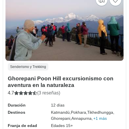
Senderismo y Trekking
Ghorepani Poon Hill excursionismo con
aventura en la naturaleza
4.7
(3 reseñas)
Duración
12 días
Destinos
Katmandú,
Pokhara,
Tikhedhungga,
Ghorepani,
Annapurna,
+1 más
Franja de edad
Edades 15+