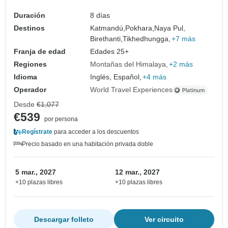
Duración
8 días
Destinos
Katmandú,
Pokhara,
Naya Pul,
Birethanti,
Tikhedhungga,
+7 más
Franja de edad
Edades 25+
Regiones
Montañas del Himalaya
+2 más
Idioma
Inglés, Español,
+4 más
Operador
World Travel Experiences
Desde
€1,077
€539
por persona
Regístrate
para acceder a los descuentos
Precio basado en una habitación privada doble
5 mar., 2027
12 mar., 2027
+10 plazas libres
+10 plazas libres
Descargar folleto
Ver circuito