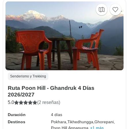
Senderismo y Trekking
Ruta Poon Hill - Ghandruk 4 Días
2026/2027
5.0
(2 reseñas)
Duración
4 días
Destinos
Pokhara,
Tikhedhungga,
Ghorepani,
Poon Hill,
Annapurna,
+1 más