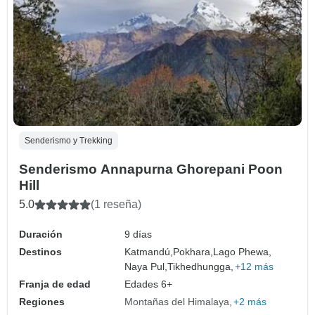
Senderismo y Trekking
Senderismo Annapurna Ghorepani Poon
Hill
5.0
(1 reseña)
Duración
9 días
Destinos
Katmandú,
Pokhara,
Lago Phewa,
Naya Pul,
Tikhedhungga,
+12 más
Franja de edad
Edades 6+
Regiones
Montañas del Himalaya
+2 más