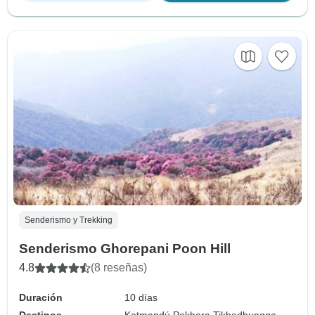
Senderismo y Trekking
Senderismo Ghorepani Poon Hill
4.8
(8 reseñas)
Duración
10 días
Destinos
Katmandú,
Pokhara,
Tikhedhungga,