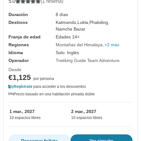
5.0
(1 reseña)
Duración
8 días
Destinos
Katmandú,
Lukla,
Phakding,
Namche Bazar
Franja de edad
Edades 14+
Regiones
Montañas del Himalaya
+2 más
Idioma
Solo: Inglés
Operador
Trekking Guide Team Adventure
Desde
€1,125
por persona
Regístrate
para acceder a los descuentos
Precio basado en una habitación privada doble
1 mar., 2027
2 mar., 2027
10 espacios libres
10 espacios libres
Descargar folleto
Ver circuito