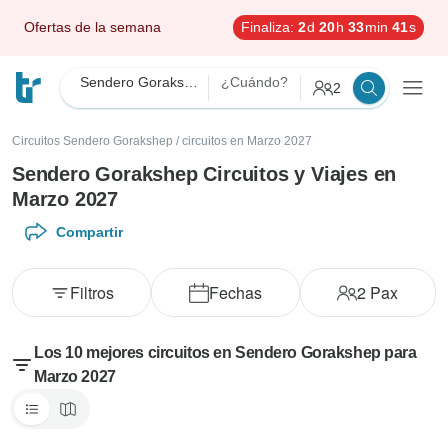
Ofertas de la semana
Finaliza:
2
d
20
h
33
min
39
s
Sendero Gorakshep
¿Cuándo?
2
Circuitos Sendero Gorakshep
/
circuitos en Marzo 2027
Sendero Gorakshep Circuitos y Viajes en
Marzo 2027
Compartir
Filtros
Fechas
2
Pax
Los 10 mejores circuitos en Sendero Gorakshep para
Marzo 2027