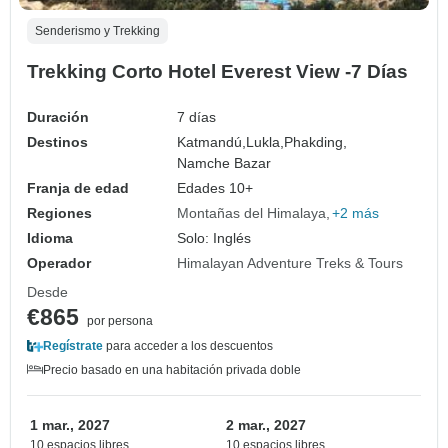
Senderismo y Trekking
Trekking Corto Hotel Everest View -7 Días
Duración
7 días
Destinos
Katmandú,
Lukla,
Phakding,
Namche Bazar
Franja de edad
Edades 10+
Regiones
Montañas del Himalaya
+2 más
Idioma
Solo: Inglés
Operador
Himalayan Adventure Treks & Tours
Desde
€865
por persona
Regístrate
para acceder a los descuentos
Precio basado en una habitación privada doble
1 mar., 2027
2 mar., 2027
10 espacios libres
10 espacios libres