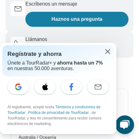
Escríbenos un mensaje
Haznos una pregunta
Llámanos
+34 933 938 984
Regístrate y ahorra
Únete a TourRadar+ y
ahorra hasta un 7%
en nuestras 50.000 aventuras.
Destinos más populares
Al registrarme, acepto los/la
Términos y condiciones de
TourRadar
,
Política de privacidad de TourRadar
, de
África
TourRadar, y doy mi consentimiento para recibir correos
electrónicos de marketing.
Asia
Australia / Oceanía