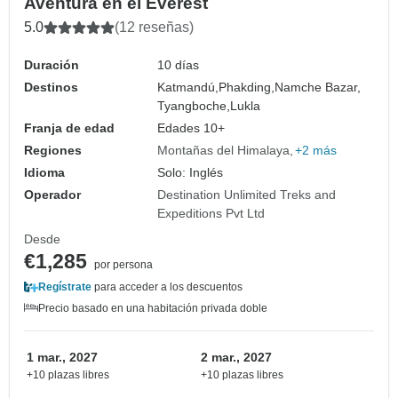
Aventura en el Everest
5.0
(12 reseñas)
Duración
10 días
Destinos
Katmandú,
Phakding,
Namche Bazar,
Tyangboche,
Lukla
Franja de edad
Edades 10+
Regiones
Montañas del Himalaya
+2 más
Idioma
Solo: Inglés
Operador
Destination Unlimited Treks and
Expeditions Pvt Ltd
Desde
€1,285
por persona
Regístrate
para acceder a los descuentos
Precio basado en una habitación privada doble
1 mar., 2027
2 mar., 2027
+10 plazas libres
+10 plazas libres