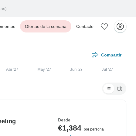
ñas)
mentos
Ofertas de la semana
Contacto
Compartir
Abr '27
May '27
Jun '27
Jul '27
Desde
eeling
€1,384
por persona