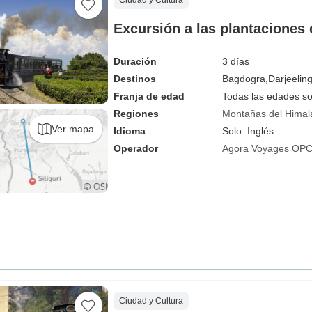
Ciudad y Cultura
Excursión a las plantaciones 
Duración
3 días
Destinos
Bagdogra,
Darjeelin
Franja de edad
Todas las edades s
Regiones
Montañas del Himal
Ver mapa
Idioma
Solo: Inglés
Operador
Agora Voyages OPC 
Ciudad y Cultura