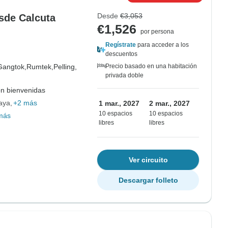
Desde
€3,053
esde Calcuta
€1,526
por persona
Regístrate
para acceder a los
descuentos
Gangtok,
Rumtek,
Pelling,
Precio basado en una habitación
privada doble
on bienvenidas
aya
+2 más
1 mar., 2027
2 mar., 2027
10 espacios
10 espacios
más
libres
libres
Ver circuito
Descargar folleto