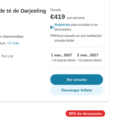
Desde
de té de Darjeeling
€419
por persona
Regístrate
para acceder a los
g
descuentos
Precio basado en una habitación
on bienvenidas
privada doble
aya
+2 más
1 mar., 2027
2 mar., 2027
Pvt Ltd
+10 plazas libres
+10 plazas libres
Ver circuito
Descargar folleto
50% de descuento