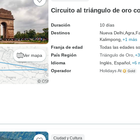
Circuito al triángulo de oro c
Duración
10 días
Destinos
Nueva Delhi,
Agra,
Fa
Kalimpong,
+1 más
Franja de edad
Todas las edades s
País Región
Triángulo de Oro
+3
Ver mapa
Idioma
Inglés, Español,
+6 
Operador
Holidays At
Ciudad y Cultura