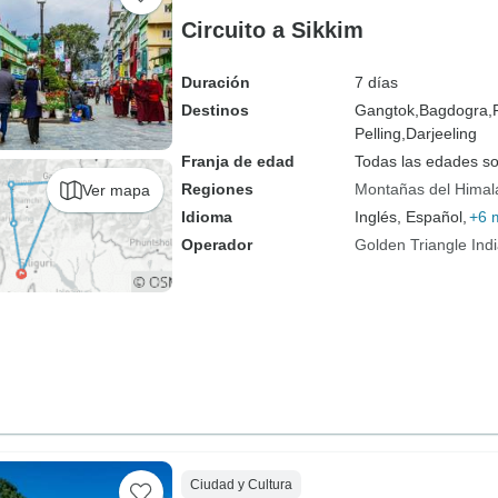
Circuito a Sikkim
Duración
7 días
Destinos
Gangtok,
Bagdogra,
Pelling,
Darjeeling
Franja de edad
Todas las edades s
Regiones
Montañas del Himal
Ver mapa
Idioma
Inglés, Español,
+6 
Operador
Golden Triangle Ind
Ciudad y Cultura