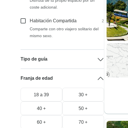
Disfruta de tu propio espacio por un
coste adicional.
Habitación Compartida
2
Comparte con otro viajero solitario del
mismo sexo.
Tipo de guía
Franja de edad
18 a 39
30 +
40 +
50 +
60 +
70 +