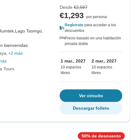
Desde
€2,587
€1,293
por persona
Regístrate
para acceder a los
Rumtek,
Lago Tsomgo,
descuentos
Precio basado en una habitación
privada doble
on bienvenidas
aya
+2 más
más
1 mar., 2027
2 mar., 2027
10 espacios
10 espacios
ia Tours
libres
libres
Ver circuito
Descargar folleto
50% de descuento