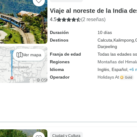
Viaje al noreste de la India d
4.5
(2 reseñas)
Duración
10 días
Destinos
Calcuta,
Kalimpong,
Darjeeling
Franja de edad
Todas las edades s
Ver mapa
Regiones
Montañas del Himal
Idioma
Inglés, Español,
+6 
Operador
Holidays At
Ciudad y Cultura