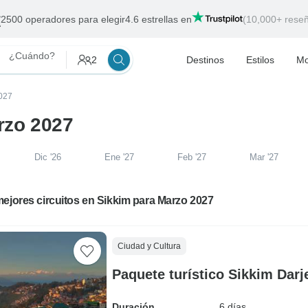
2500 operadores para elegir
4.6 estrellas en
(10,000+ rese
¿Cuándo?
2
Destinos
Estilos
Mo
2027
rzo 2027
Dic '26
Ene '27
Feb '27
Mar '27
ejores circuitos en Sikkim para Marzo 2027
Ciudad y Cultura
Paquete turístico Sikkim Darj
Duración
6 días