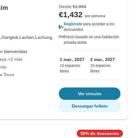
Desde
€2,864
kim
€1,432
por persona
Regístrate
para acceder a los
descuentos
,
Gangtok,
Lachen,
Lachung,
Precio basado en una habitación
privada doble
on bienvenidas
aya
+2 más
1 mar., 2027
2 mar., 2027
10 espacios
10 espacios
más
libres
libres
ia Tours
Ver circuito
Descargar folleto
50% de descuento