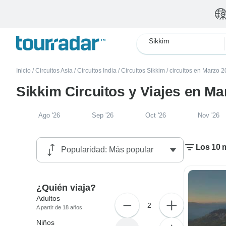
Sikkim
Inicio
/
Circuitos Asia
/
Circuitos India
/
Circuitos Sikkim
/
circuitos en Marzo 
Sikkim Circuitos y Viajes en Ma
Ago '26
Sep '26
Oct '26
Nov '26
Los 10 m
¿Quién viaja?
Adultos
2
A partir de 18 años
Niños