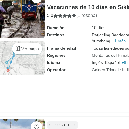
Vacaciones de 10 días en Sik
5.0
(1 reseña)
Duración
10 días
Destinos
Darjeeling,
Bagdogra
Yumthang,
+1 más
Franja de edad
Todas las edades s
Ver mapa
Regiones
Montañas del Himal
Idioma
Inglés, Español,
+6 
Operador
Golden Triangle Ind
Ciudad y Cultura