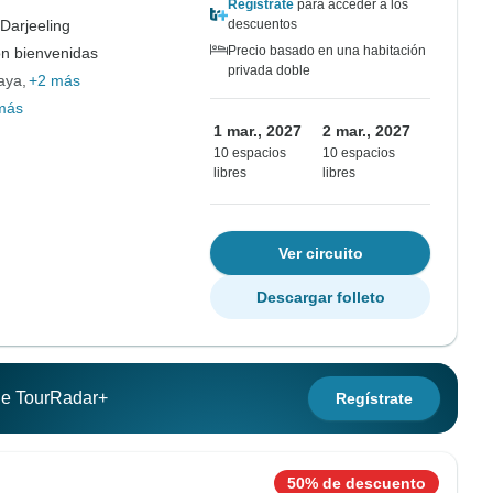
Regístrate
para acceder a los
Darjeeling
descuentos
Precio basado en una habitación
on bienvenidas
privada doble
aya
+2 más
más
1 mar., 2027
2 mar., 2027
10 espacios
10 espacios
libres
libres
Ver circuito
Descargar folleto
 de TourRadar+
Regístrate
50% de descuento