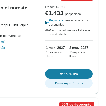
Desde
€2,865
on el noreste
€1,433
por persona
Regístrate
para acceder a los
tehpur Sikri,
Jaipur,
descuentos
Precio basado en una habitación
privada doble
on bienvenidas
 más
más
1 mar., 2027
2 mar., 2027
10 espacios
10 espacios
libres
libres
Ver circuito
Descargar folleto
50% de descuento