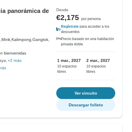
Desde
cia panorámica de
€2,175
por persona
Regístrate
para acceder a los
descuentos
Precio basado en una habitación
,
Mirik,
Kalimpong,
Gangtok,
privada doble
on bienvenidas
aya
+2 más
1 mar., 2027
2 mar., 2027
10 espacios
10 espacios
más
libres
libres
Ver circuito
Descargar folleto