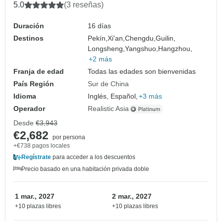
5.0
(3 reseñas)
Duración
16 días
Destinos
Pekín,
Xi'an,
Chengdu,
Guilin,
Longsheng,
Yangshuo,
Hangzhou,
+2 más
Franja de edad
Todas las edades son bienvenidas
País Región
Sur de China
Idioma
Inglés, Español,
+3 más
Operador
Realistic Asia
Desde
€3,943
€2,682
por persona
+€738 pagos locales
Regístrate
para acceder a los descuentos
Precio basado en una habitación privada doble
1 mar., 2027
2 mar., 2027
+10 plazas libres
+10 plazas libres