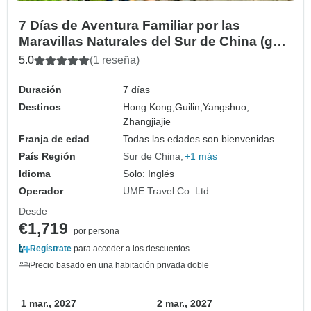
7 Días de Aventura Familiar por las
Maravillas Naturales del Sur de China (guía
y conductor privados）
5.0
(1 reseña)
Duración
7 días
Destinos
Hong Kong,
Guilin,
Yangshuo,
Zhangjiajie
Franja de edad
Todas las edades son bienvenidas
País Región
Sur de China
+1 más
Idioma
Solo: Inglés
Operador
UME Travel Co. Ltd
Desde
€1,719
por persona
Regístrate
para acceder a los descuentos
Precio basado en una habitación privada doble
1 mar., 2027
2 mar., 2027