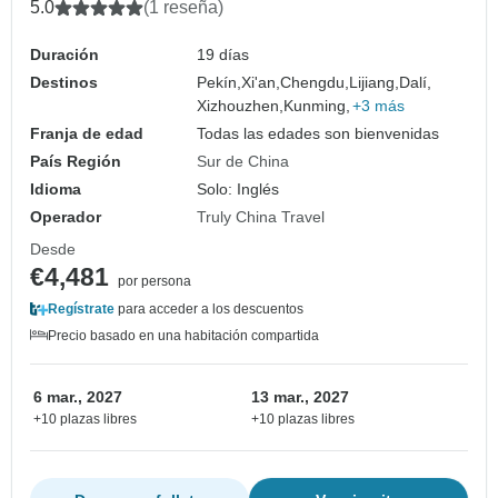
5.0
(1 reseña)
Duración
19 días
Destinos
Pekín,
Xi'an,
Chengdu,
Lijiang,
Dalí,
Xizhouzhen,
Kunming,
+3 más
Franja de edad
Todas las edades son bienvenidas
País Región
Sur de China
Idioma
Solo: Inglés
Operador
Truly China Travel
Desde
€4,481
por persona
Regístrate
para acceder a los descuentos
Precio basado en una habitación compartida
6 mar., 2027
13 mar., 2027
+10 plazas libres
+10 plazas libres