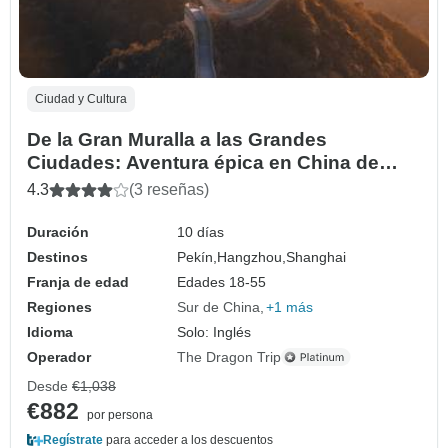
Ciudad y Cultura
De la Gran Muralla a las Grandes
Ciudades: Aventura épica en China de
Pekín a Shanghai
4.3
(3 reseñas)
Duración
10 días
Destinos
Pekín,
Hangzhou,
Shanghai
Franja de edad
Edades 18-55
Regiones
Sur de China
+1 más
Idioma
Solo: Inglés
Operador
The Dragon Trip
Desde
€1,038
€882
por persona
Regístrate
para acceder a los descuentos