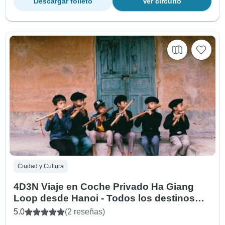
Descargar folleto
Ver circuito
Ciudad y Cultura
4D3N Viaje en Coche Privado Ha Giang
Loop desde Hanoi - Todos los destinos
imprescindibles en Ha Giang
5.0
(2 reseñas)