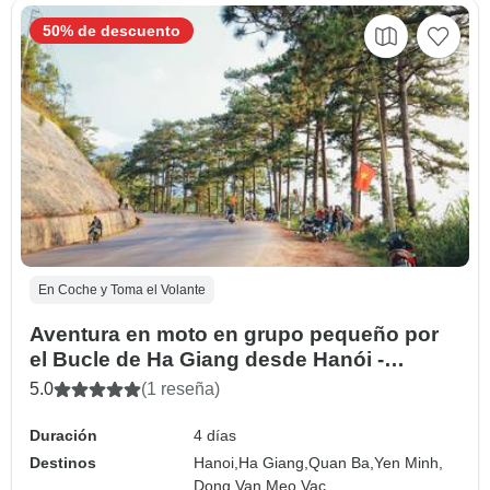
50% de descuento
En Coche y Toma el Volante
Aventura en moto en grupo pequeño por
el Bucle de Ha Giang desde Hanói -
Descubre los destinos imprescindibles
5.0
(1 reseña)
Duración
4 días
Destinos
Hanoi,
Ha Giang,
Quan Ba,
Yen Minh,
Dong Van,
Meo Vac