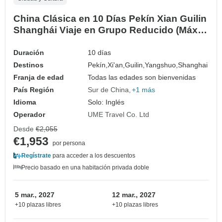
China Clásica en 10 Días Pekín Xian Guilin
Shanghái Viaje en Grupo Reducido (Máx.
16)
Duración
10 días
Destinos
Pekín,
Xi'an,
Guilin,
Yangshuo,
Shanghai
Franja de edad
Todas las edades son bienvenidas
País Región
Sur de China
+1 más
Idioma
Solo: Inglés
Operador
UME Travel Co. Ltd
Desde
€2,055
€1,953
por persona
Regístrate
para acceder a los descuentos
Precio basado en una habitación privada doble
5 mar., 2027
12 mar., 2027
+10 plazas libres
+10 plazas libres