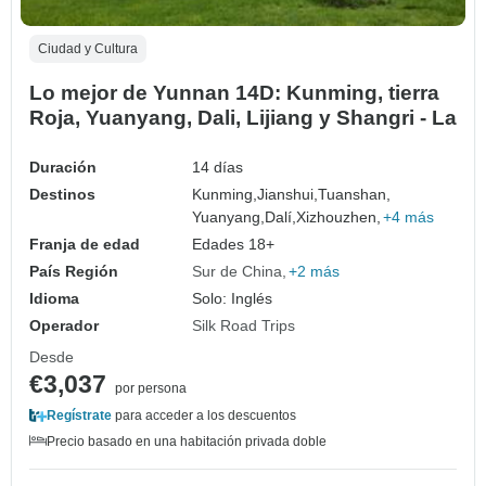
Ciudad y Cultura
Lo mejor de Yunnan 14D: Kunming, tierra
Roja, Yuanyang, Dali, Lijiang y Shangri - La
Duración
14 días
Destinos
Kunming,
Jianshui,
Tuanshan,
Yuanyang,
Dalí,
Xizhouzhen,
+4 más
Franja de edad
Edades 18+
País Región
Sur de China
+2 más
Idioma
Solo: Inglés
Operador
Silk Road Trips
Desde
€3,037
por persona
Regístrate
para acceder a los descuentos
Precio basado en una habitación privada doble