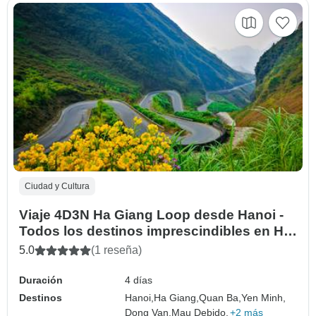
Ciudad y Cultura
Viaje 4D3N Ha Giang Loop desde Hanoi -
Todos los destinos imprescindibles en Ha
Giang
5.0
(1 reseña)
Duración
4 días
Destinos
Hanoi,
Ha Giang,
Quan Ba,
Yen Minh,
Dong Van,
Mau Debido,
+2 más