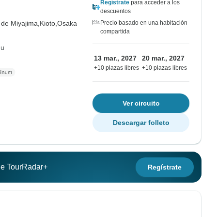
Regístrate
para acceder a los
descuentos
a de Miyajima,
Kioto,
Osaka
Precio basado en una habitación
compartida
hu
13 mar., 2027
20 mar., 2027
+10 plazas libres
+10 plazas libres
Ver circuito
Descargar folleto
 de TourRadar+
Regístrate