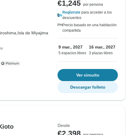
€1,245
por persona
Regístrate
para acceder a los
descuentos
Precio basado en una habitación
compartida
iroshima,
Isla de Miyajima
9 mar., 2027
16 mar., 2027
hu
5 espacios libres
3 plazas libres
Ver circuito
Descargar folleto
Desde
Kioto
€2,398
por persona