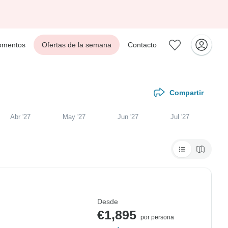
mentos
Ofertas de la semana
Contacto
Compartir
Abr '27
May '27
Jun '27
Jul '27
Desde
€1,895
por persona