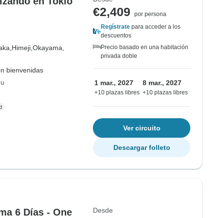
lizando en Tokio
€2,409
por persona
Regístrate
para acceder a los
descuentos
aka,
Himeji,
Okayama,
Precio basado en una habitación
privada doble
on bienvenidas
hu
1 mar., 2027
8 mar., 2027
+10 plazas libres
+10 plazas libres
Ver circuito
Descargar folleto
Desde
ma 6 Días - One