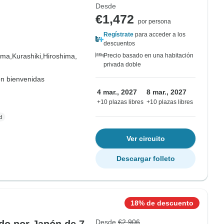
Desde
€1,472
por persona
Regístrate
para acceder a los
descuentos
ma,
Kurashiki,
Hiroshima,
Precio basado en una habitación
privada doble
on bienvenidas
4 mar., 2027
8 mar., 2027
+10 plazas libres
+10 plazas libres
Ver circuito
Descargar folleto
18% de descuento
Desde
€2,906