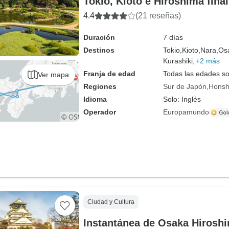
Tokio, Kioto e Hiroshima fina
4.4
(21 reseñas)
Duración
7 días
Destinos
Tokio,
Kioto,
Nara,
Os
Kurashiki,
+2 más
Franja de edad
Todas las edades s
Ver mapa
Regiones
Sur de Japón
Hons
Idioma
Solo: Inglés
Operador
Europamundo
Ciudad y Cultura
Instantánea de Osaka Hiroshi