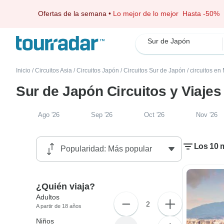
Ofertas de la semana
•
Lo mejor de lo mejor
Hasta -50%
Sur de Japón
Inicio
/
Circuitos Asia
/
Circuitos Japón
/
Circuitos Sur de Japón
/
circuitos en
Sur de Japón Circuitos y Viaje
Ago '26
Sep '26
Oct '26
Nov '26
Los 10 m
¿Quién viaja?
Adultos
2
A partir de 18 años
Niños