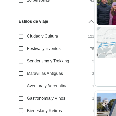
10 personas
42
Estilos de viaje
Ciudad y Cultura
121
Festival y Eventos
75
Senderismo y Trekking
3
Maravillas Antiguas
3
Aventura y Adrenalina
1
Gastronomía y Vinos
1
Bienestar y Retiros
1