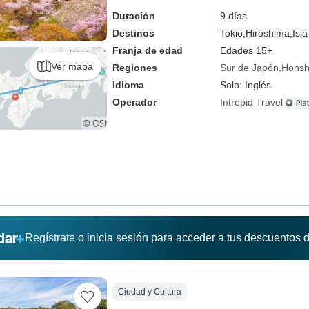
Duración
9 días
Destinos
Tokio,
Hiroshima,
Isl
Franja de edad
Edades 15+
Ver mapa
Regiones
Sur de Japón
Hons
Idioma
Solo: Inglés
Operador
Intrepid Travel
Regístrate o inicia sesión para acceder a tus descuentos
Ciudad y Cultura