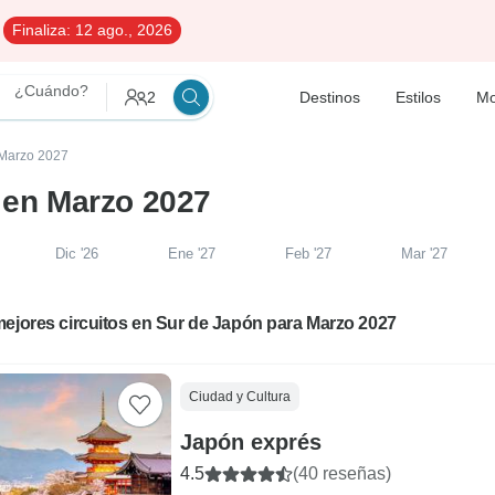
Finaliza:
12 ago., 2026
¿Cuándo?
2
Destinos
Estilos
Mo
 Marzo 2027
s en Marzo 2027
Dic '26
Ene '27
Feb '27
Mar '27
ejores circuitos en Sur de Japón para Marzo 2027
Ciudad y Cultura
Japón exprés
4.5
(40 reseñas)