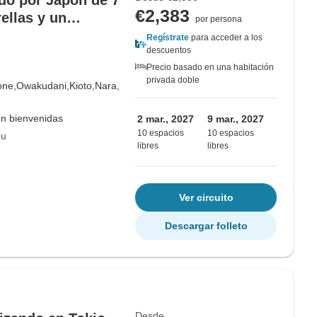
ido por Japón de 7
€2,383
rellas y un
por persona
Regístrate
para acceder a los
descuentos
Precio basado en una habitación
privada doble
one,
Owakudani,
Kioto,
Nara,
on bienvenidas
2 mar., 2027
9 mar., 2027
10 espacios
10 espacios
hu
libres
libres
Ver circuito
Descargar folleto
Desde