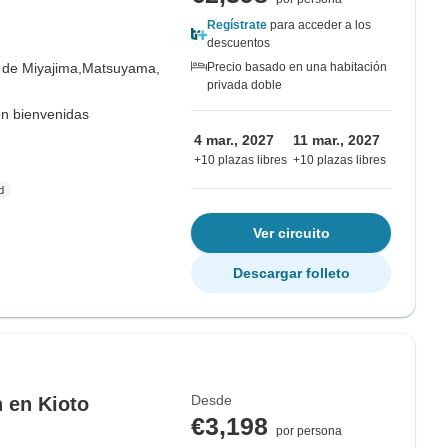
Regístrate
para acceder a los
descuentos
a de Miyajima,
Matsuyama,
Precio basado en una habitación
privada doble
on bienvenidas
4 mar., 2027
11 mar., 2027
+10 plazas libres
+10 plazas libres
Ver circuito
Descargar folleto
Desde
 en Kioto
€3,198
por persona