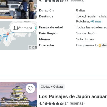
4.7
(11 reseñas)
Duración
8 días
Destinos
Tokio,
Hiroshima,
Isl
Kotohira,
+6 más
Franja de edad
Todas las edades s
Ver mapa
País Región
Sur de Japón
Idioma
Solo: Inglés
Operador
Europamundo
Ciudad y Cultura
Los Paisajes de Japón acaban
4.7
(14 reseñas)