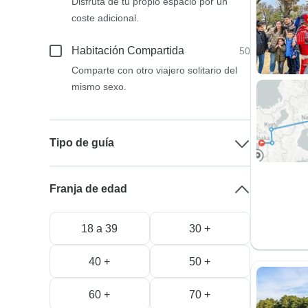
Disfruta de tu propio espacio por un
coste adicional.
Habitación Compartida
50
Comparte con otro viajero solitario del
mismo sexo.
Tipo de guía
Franja de edad
18 a 39
30 +
40 +
50 +
60 +
70 +