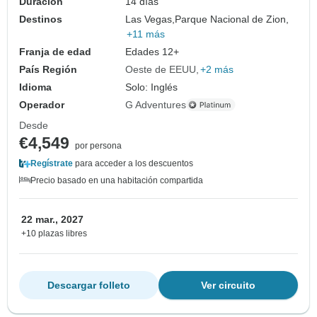
Duración
14 días
Destinos
Las Vegas,
Parque Nacional de Zion,
+11 más
Franja de edad
Edades 12+
País Región
Oeste de EEUU
+2 más
Idioma
Solo: Inglés
Operador
G Adventures
Desde
€4,549
por persona
Regístrate
para acceder a los descuentos
Precio basado en una habitación compartida
22 mar., 2027
+10 plazas libres
Descargar folleto
Ver circuito