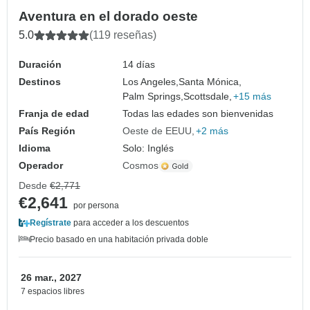
Aventura en el dorado oeste
5.0
(119 reseñas)
Duración
14 días
Destinos
Los Angeles,
Santa Mónica,
Palm Springs,
Scottsdale,
+15 más
Franja de edad
Todas las edades son bienvenidas
País Región
Oeste de EEUU
+2 más
Idioma
Solo: Inglés
Operador
Cosmos
Desde
€2,771
€2,641
por persona
Regístrate
para acceder a los descuentos
Precio basado en una habitación privada doble
26 mar., 2027
7 espacios libres