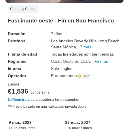
Ciudad y Cultura
Fascinante oeste - Fin en San Francisco
Duración
7 días
Destinos
Los Angeles,
Beverly Hills,
Long Beach,
Santa Mónica,
+7 más
Franja de edad
Todas las edades son bienvenidas
Regiones
Costa Oeste de EEUU
+5 más
Idioma
Solo: Inglés
Operador
Europamundo
Desde
€1,536
por persona
Regístrate
para acceder a los descuentos
Precio basado en una habitación privada doble
9 mar., 2027
23 mar., 2027
+10 plazas libres
+10 plazas libres