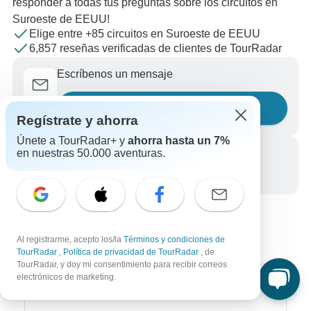
responder a todas tus preguntas sobre los circuitos en
Suroeste de EEUU!
Elige entre +85 circuitos en Suroeste de EEUU
6,857 reseñas verificadas de clientes de TourRadar
Escríbenos un mensaje
Haznos una pregunta
Regístrate y ahorra
Únete a TourRadar+ y
ahorra hasta un 7%
en nuestras 50.000 aventuras.
Llámanos
+34 933 938 984
Al registrarme, acepto los/la
Términos y condiciones de
TourRadar
,
Política de privacidad de TourRadar
, de
TourRadar, y doy mi consentimiento para recibir correos
electrónicos de marketing.
Destinos más populares