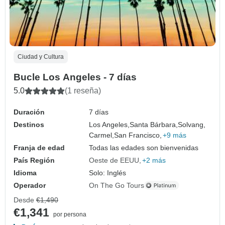
Ciudad y Cultura
Bucle Los Angeles - 7 días
5.0
(1 reseña)
Duración
7 días
Destinos
Los Angeles,
Santa Bárbara,
Solvang,
Carmel,
San Francisco,
+9 más
Franja de edad
Todas las edades son bienvenidas
País Región
Oeste de EEUU
+2 más
Idioma
Solo: Inglés
Operador
On The Go Tours
Desde
€1,490
€1,341
por persona