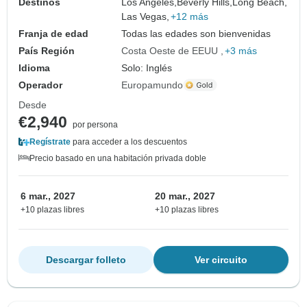
Destinos
Los Angeles,
Beverly Hills,
Long Beach,
Las Vegas,
+12 más
Franja de edad
Todas las edades son bienvenidas
País Región
Costa Oeste de EEUU
+3 más
Idioma
Solo: Inglés
Operador
Europamundo
Desde
€2,940
por persona
Regístrate
para acceder a los descuentos
Precio basado en una habitación privada doble
6 mar., 2027
20 mar., 2027
+10 plazas libres
+10 plazas libres
Descargar folleto
Ver circuito