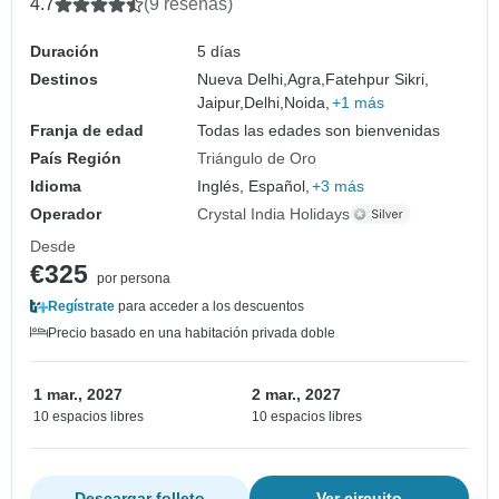
4.7
(9 reseñas)
Duración
5 días
Destinos
Nueva Delhi,
Agra,
Fatehpur Sikri,
Jaipur,
Delhi,
Noida,
+1 más
Franja de edad
Todas las edades son bienvenidas
País Región
Triángulo de Oro
Idioma
Inglés, Español,
+3 más
Operador
Crystal India Holidays
Desde
€325
por persona
Regístrate
para acceder a los descuentos
Precio basado en una habitación privada doble
1 mar., 2027
2 mar., 2027
10 espacios libres
10 espacios libres
Descargar folleto
Ver circuito