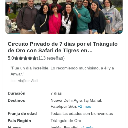
Circuito Privado de 7 días por el Triángulo
de Oro con Safari de Tigres en
Ranthambore y Taj Mahal - Todo Incluido
5.0
(113 reseñas)
"Fue un día increíble. Lo recomiendo muchísimo, a él y a
Anwar."
Leo, viajó en Abril
Duración
7 días
Destinos
Nueva Delhi,
Agra,
Taj Mahal,
Fatehpur Sikri,
+2 más
Franja de edad
Todas las edades son bienvenidas
País Región
Triángulo de Oro
Idioma
Inglés, Español,
+4 más