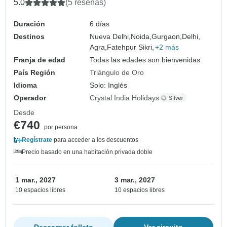
y Jaipur
5.0
(5 reseñas)
Duración
6 días
Destinos
Nueva Delhi,
Noida,
Gurgaon,
Delhi,
Agra,
Fatehpur Sikri,
+2 más
Franja de edad
Todas las edades son bienvenidas
País Región
Triángulo de Oro
Idioma
Solo: Inglés
Operador
Crystal India Holidays
Desde
€740
por persona
Regístrate
para acceder a los descuentos
Precio basado en una habitación privada doble
1 mar., 2027
3 mar., 2027
10 espacios libres
10 espacios libres
Descargar folleto
Ver circuito