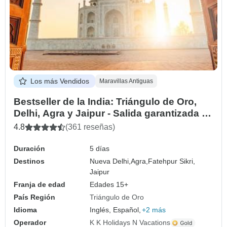
Los más Vendidos
Maravillas Antiguas
Bestseller de la India: Triángulo de Oro,
Delhi, Agra y Jaipur - Salida garantizada - 5
días
4.8
(361 reseñas)
Duración
5 días
Destinos
Nueva Delhi,
Agra,
Fatehpur Sikri,
Jaipur
Franja de edad
Edades 15+
País Región
Triángulo de Oro
Idioma
Inglés, Español,
+2 más
Operador
K K Holidays N Vacations