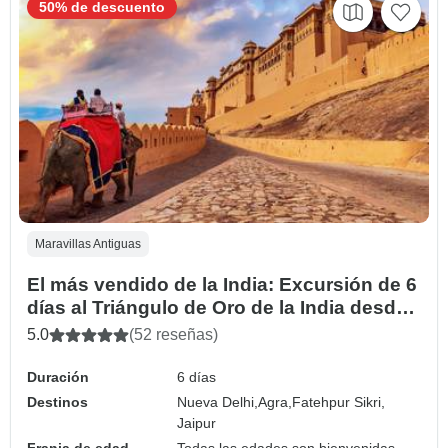
50% de descuento
Maravillas Antiguas
El más vendido de la India: Excursión de 6
días al Triángulo de Oro de la India desde
el aeropuerto de Nueva Delhi
5.0
(52 reseñas)
Duración
6 días
Destinos
Nueva Delhi,
Agra,
Fatehpur Sikri,
Jaipur