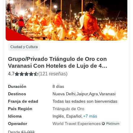
Ciudad y Cultura
Grupo/Privado Triángulo de Oro con
Varanasi Con Hoteles de Lujo de 4
Estrellas
4.7
(121 reseñas)
Duración
8 días
Destinos
Nueva Delhi,
Jaipur,
Agra,
Varanasi
Franja de edad
Todas las edades son bienvenidas
País Región
Triángulo de Oro
Idioma
Inglés, Español,
+7 más
Operador
World Travel Experiences
Desde
€1,003