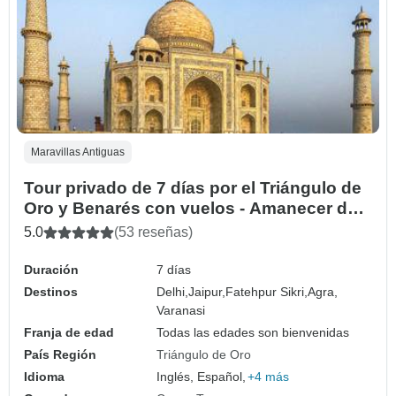
Maravillas Antiguas
Tour privado de 7 días por el Triángulo de
Oro y Benarés con vuelos - Amanecer del
Taj Mahal y Aarti del Ganges
5.0
(53 reseñas)
Duración
7 días
Destinos
Delhi,
Jaipur,
Fatehpur Sikri,
Agra,
Varanasi
Franja de edad
Todas las edades son bienvenidas
País Región
Triángulo de Oro
Idioma
Inglés, Español,
+4 más