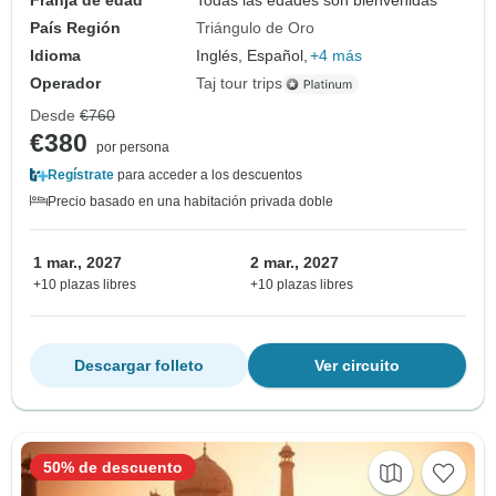
Franja de edad
Todas las edades son bienvenidas
País Región
Triángulo de Oro
Idioma
Inglés, Español,
+4 más
Operador
Taj tour trips
Desde
€760
€380
por persona
Regístrate
para acceder a los descuentos
Precio basado en una habitación privada doble
1 mar., 2027
2 mar., 2027
+10 plazas libres
+10 plazas libres
Descargar folleto
Ver circuito
50% de descuento