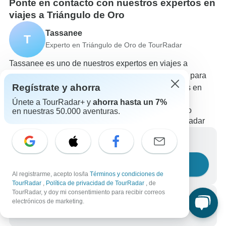
Ponte en contacto con nuestros expertos en
viajes a Triángulo de Oro
Tassanee
T
Experto en Triángulo de Oro de TourRadar
Tassanee es uno de nuestros expertos en viajes a
Triángulo de Oro. ¡Ponte en contacto con nosotros para
Regístrate y ahorra
responder a todas tus preguntas sobre los circuitos en
Triángulo de Oro!
Únete a TourRadar+ y
ahorra hasta un 7%
Elige entre +1,174 circuitos en Triángulo de Oro
en nuestras 50.000 aventuras.
8,424 reseñas verificadas de clientes de TourRadar
Escríbenos un mensaje
Haznos una pregunta
Al registrarme, acepto los/la
Términos y condiciones de
TourRadar
,
Política de privacidad de TourRadar
, de
TourRadar, y doy mi consentimiento para recibir correos
Llámanos
electrónicos de marketing.
+34 933 938 984