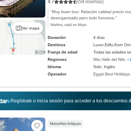
turísticas)
4.7
(59 reseñas)
"Muy buen tour. Relación calidad precio mu
desorganizado pero todo funciona."
Martina, viajó en Mayo
Ver mapa
Duración
4 días
Destinos
Luxor,
Edfu,
Kom Om
Franja de edad
Todas las edades s
Regiones
Nilo
Valle del Nilo
+
Idioma
Solo: Inglés
Operador
Egypt Best Holidays
Regístrate o inicia sesión para acceder a tus descuentos
Maravillas Antiguas