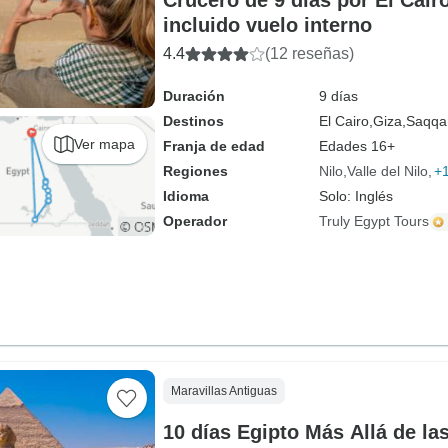
Crucero de 9 días por El Cairo
incluido vuelo interno
4.4
(12 reseñas)
Duración
9 días
Destinos
El Cairo,
Giza,
Saqqa
Ver mapa
Franja de edad
Edades 16+
Regiones
Nilo
Valle del Nilo
+
Idioma
Solo: Inglés
Operador
Truly Egypt Tours
Maravillas Antiguas
10 días Egipto Más Allá de la