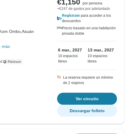
€1,150
por persona
+€247 de gastos por adelantado
Regístrate
para acceder a los
descuentos
Precio basado en una habitación
Kom Ombo,
Asuán
privada doble
1 más
6 mar., 2027
13 mar., 2027
10 espacios
10 espacios
el
libres
libres
La reserva requiere un mínimo
de 2 viajeros
Ver circuito
Descargar folleto