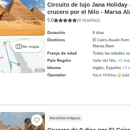
Circuito de lujo Jana Holiday -
crucero por el Nilo - Marsa A
nacional 9 días
5.0
(4 reseñas)
Duración
9 días
Destinos
El Cairo,
Asuán,
Kom
Marsa Alam
Ver mapa
Franja de edad
Todas las edades s
País Región
Valle del Nilo
+1 má
Idioma
Inglés, Español,
+7 
Operador
Itaca Holiday
Maravillas Antiguas