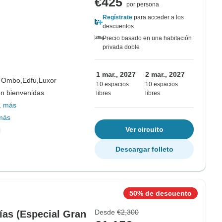
€425
por persona
Regístrate
para acceder a los
descuentos
Precio basado en una habitación
privada doble
1 mar., 2027
2 mar., 2027
 Ombo,
Edfu,
Luxor
10 espacios
10 espacios
on bienvenidas
libres
libres
1 más
más
Ver circuito
Descargar folleto
50% de descuento
Desde
€2,300
ías (Especial Gran