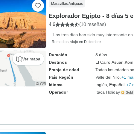
Maravillas Antiguas
Explorador Egipto - 8 días 5 e
4.6
(10 reseñas)
"Los tres días han sido muy interesante en 
Remedios, viajó en Diciembre
Duración
8 días
Ver mapa
Destinos
El Cairo,
Asuán,
Kom
Franja de edad
Todas las edades s
País Región
Valle del Nilo
+1 má
Idioma
Inglés, Español,
+7 
Operador
Itaca Holiday