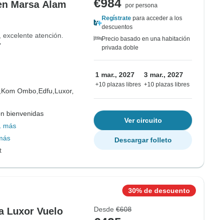
€984
 en Marsa Alam
por persona
Regístrate
para acceder a los
descuentos
, excelente atención.
Precio basado en una habitación
"
privada doble
1 mar., 2027
3 mar., 2027
+10 plazas libres
+10 plazas libres
,
Kom Ombo,
Edfu,
Luxor,
on bienvenidas
Ver circuito
1 más
más
Descargar folleto
t
30% de descuento
Desde
€608
 a Luxor Vuelo