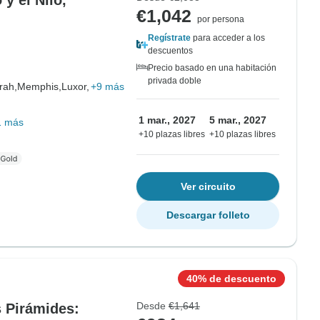
 y el Nilo,
€1,042
por persona
Regístrate
para acceder a los
descuentos
Precio basado en una habitación
privada doble
rah,
Memphis,
Luxor,
+9 más
1 mar., 2027
5 mar., 2027
1 más
+10 plazas libres
+10 plazas libres
Ver circuito
Descargar folleto
40% de descuento
Desde
€1,641
s Pirámides: