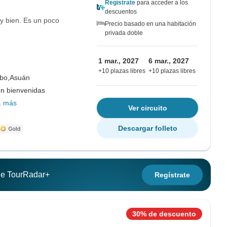
Regístrate
para acceder a los
descuentos
y bien. Es un poco
Precio basado en una habitación
privada doble
1 mar., 2027
6 mar., 2027
+10 plazas libres
+10 plazas libres
bo,
Asuán
on bienvenidas
1 más
Ver circuito
Descargar folleto
 de TourRadar+
Regístrate
30% de descuento