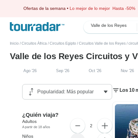
Ofertas de la semana
•
Lo mejor de lo mejor
Hasta -50%
Valle de los Reyes
Inicio
/
Circuitos África
/
Circuitos Egipto
/
Circuitos Valle de los Reyes
/
circu
Valle de los Reyes Circuitos y 
Ago '26
Sep '26
Oct '26
Nov '26
Los 10 m
¿Quién viaja?
Adultos
2
A partir de 18 años
Niños