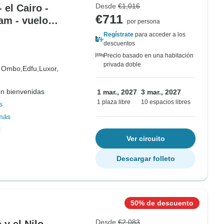
Desde
€1,016
 el Cairo -
€711
lam - vuelo
por persona
Regístrate
para acceder a los
descuentos
Precio basado en una habitación
privada doble
 Ombo,
Edfu,
Luxor,
on bienvenidas
1 mar., 2027
3 mar., 2027
1 plaza libre
10 espacios libres
s
más
Ver circuito
Descargar folleto
50% de descuento
Desde
€2,083