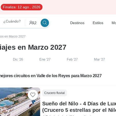
Finaliza:
12 ago., 2026
¿Cuándo?
2
Destinos
Estilos
Mo
itos en Marzo 2027
Viajes en Marzo 2027
Dic '26
Ene '27
Feb '27
Mar '27
ejores circuitos en Valle de los Reyes para Marzo 2027
Crucero fluvial
Sueño del Nilo - 4 Días de Lu
(Crucero 5 estrellas por el Nil