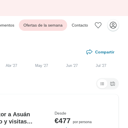
mentos
Ofertas de la semana
Contacto
Compartir
Abr '27
May '27
Jun '27
Jul '27
Desde
xor a Asuán
€477
o y visitas
por persona