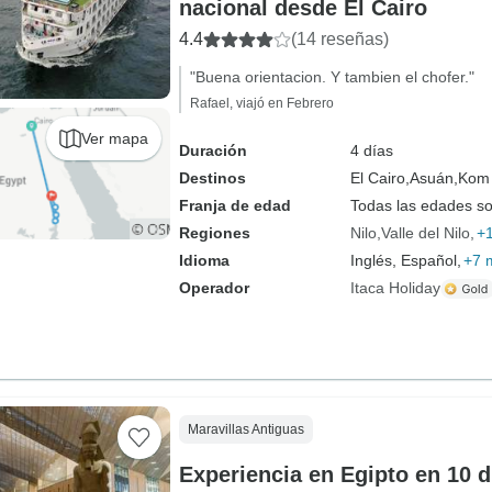
nacional desde El Cairo
4.4
(14 reseñas)
"Buena orientacion. Y tambien el chofer."
Rafael, viajó en Febrero
Ver mapa
Duración
4 días
Destinos
El Cairo,
Asuán,
Kom
Franja de edad
Todas las edades s
Regiones
Nilo
Valle del Nilo
+
Idioma
Inglés, Español,
+7 
Operador
Itaca Holiday
Maravillas Antiguas
Experiencia en Egipto en 10 d