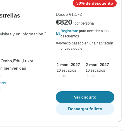
30% de descuento
Desde
€1,172
strellas
€820
por persona
Regístrate
para acceder a los
visitas y en información."
descuentos
Precio basado en una habitación
privada doble
 Ombo,
Edfu,
Luxor
1 mar., 2027
2 mar., 2027
on bienvenidas
10 espacios
10 espacios
s
libres
libres
más
Ver circuito
Descargar folleto