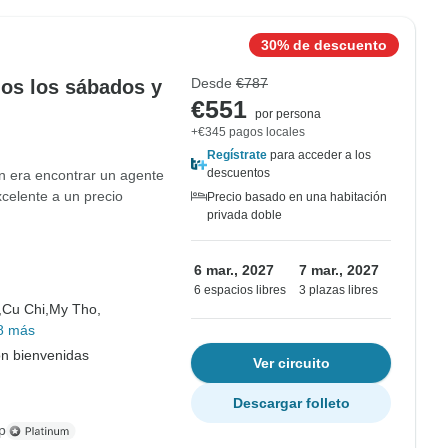
30% de descuento
Desde
€787
dos los sábados y
€551
por persona
+€345 pagos locales
Regístrate
para acceder a los
descuentos
ón era encontrar un agente
xcelente a un precio
Precio basado en una habitación
privada doble
6 mar., 2027
7 mar., 2027
6 espacios libres
3 plazas libres
,
Cu Chi,
My Tho,
8 más
on bienvenidas
Ver circuito
Descargar folleto
p