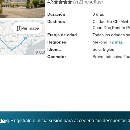
4.3
(21 reseñas)
Duración
3 días
Destinos
Ciudad Ho Chi Minh
Chau Doc,
Phnom P
Ver mapa
Franja de edad
Todas las edades s
Regiones
Mekong
+2 más
Idioma
Solo: Inglés
Operador
Bravo Indochina Tou
Regístrate o inicia sesión para acceder a tus descuentos