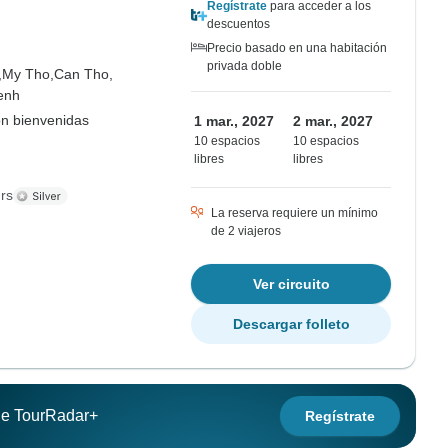
Regístrate
para acceder a los
descuentos
Precio basado en una habitación
privada doble
,
My Tho,
Can Tho,
enh
on bienvenidas
1 mar., 2027
2 mar., 2027
10 espacios
10 espacios
libres
libres
rs
La reserva requiere un mínimo
de 2 viajeros
Ver circuito
Descargar folleto
 de TourRadar+
Regístrate