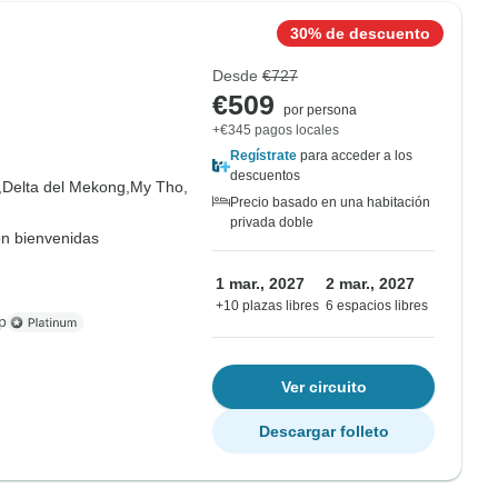
30% de descuento
Desde
€727
€509
por persona
+€345 pagos locales
Regístrate
para acceder a los
descuentos
,
Delta del Mekong,
My Tho,
Precio basado en una habitación
privada doble
on bienvenidas
1 mar., 2027
2 mar., 2027
+10 plazas libres
6 espacios libres
p
Ver circuito
Descargar folleto