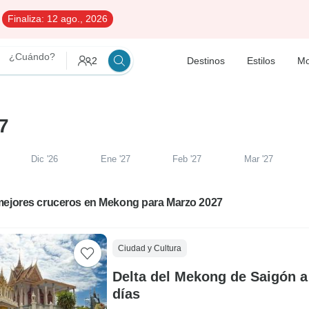
Finaliza:
12 ago., 2026
¿Cuándo?
2
Destinos
Estilos
Mo
7
Dic '26
Ene '27
Feb '27
Mar '27
mejores cruceros en Mekong para Marzo 2027
Ciudad y Cultura
Delta del Mekong de Saigón 
días