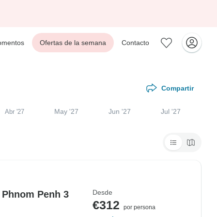
mentos
Ofertas de la semana
Contacto
Compartir
May '27
Jun '27
Jul '27
Abr '27
Desde
a Phnom Penh 3
€312
por persona