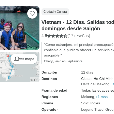
Ciudad y Cultura
Vietnam - 12 Días. Salidas to
domingos desde Saigón
4.6
(17 reseñas)
"Como extranjero, mi principal preocupaci
confiable que pudiera ofrecer un servicio e
asequible."
Ver mapa
Cheryl, viajó en Septiembre
Duración
12 días
Destinos
Ciudad Ho Chi Minh
Delta del Mekong,
+
Franja de edad
Todas las edades s
Regiones
Mekong
+1 más
Idioma
Solo: Inglés
Operador
Legend Travel Grou