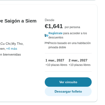
Desde
e Saigón a Siem
€1,641
por persona
Regístrate
para acceder a los
descuentos
Precio basado en una habitación
,
Cu Chi,
My Tho,
privada doble
hen,
+4 más
on bienvenidas
1 mar., 2027
2 mar., 2027
+10 plazas libres
+10 plazas libres
Ver circuito
Descargar folleto