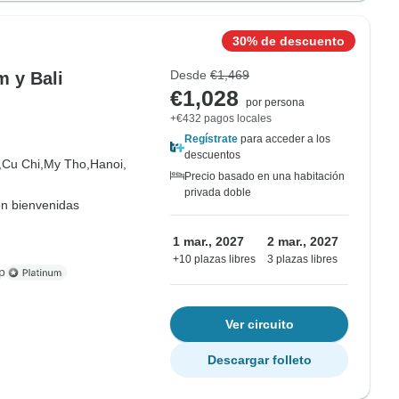
30% de descuento
Desde
€1,469
m y Bali
€1,028
por persona
+€432 pagos locales
Regístrate
para acceder a los
descuentos
,
Cu Chi,
My Tho,
Hanoi,
Precio basado en una habitación
privada doble
on bienvenidas
1 mar., 2027
2 mar., 2027
+10 plazas libres
3 plazas libres
p
Ver circuito
Descargar folleto