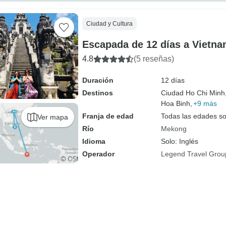
Ciudad y Cultura
Escapada de 12 días a Vietna
4.8
(5 reseñas)
Duración
12 días
Destinos
Ciudad Ho Chi Minh
Hoa Binh,
+9 más
Franja de edad
Todas las edades s
Ver mapa
Río
Mekong
Idioma
Solo: Inglés
Operador
Legend Travel Grou