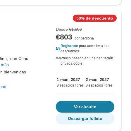
50% de descuento
Desde
€1,606
€803
por persona
Regístrate
para acceder a los
descuentos
Binh,
Tuan Chau,
Precio basado en una habitación
privada doble
 más
on bienvenidas
1 mar., 2027
2 mar., 2027
8 espacios libres
8 espacios libres
más
Ver circuito
Descargar folleto