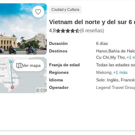
Ciudad y Cultura
Vietnam del norte y del sur 6 
4.8
(6 reseñas)
Duración
6 días
Destinos
Hanoi,
Bahía de Hal
Cu Chi,
My Tho,
+1 
Franja de edad
Todas las edades s
Ver mapa
Regiones
Mekong
+1 más
Idioma
Solo: Inglés, Francé
Operador
Legend Travel Grou