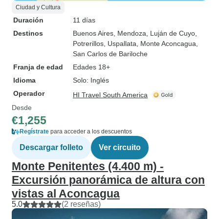
Ciudad y Cultura
Duración
11 días
Destinos
Buenos Aires
, Mendoza
, Luján de Cuyo
,
Potrerillos
, Uspallata
, Monte Aconcagua
,
San Carlos de Bariloche
Franja de edad
Edades 18+
Idioma
Solo: Inglés
Operador
HI Travel South America
Desde
€1,255
Regístrate
para acceder a los descuentos
Descargar folleto
Ver circuito
Monte Penitentes (4.400 m) -
Excursión panorámica de altura con
vistas al Aconcagua
5.0
(2 reseñas)