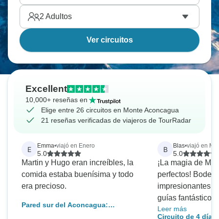
2
Adultos
Ver circuitos
Excellent
10,000+ reseñas en
Elige entre 26 circuitos en Monte Aconcagua
21 reseñas verificadas de viajeros de TourRadar
Emma
•
viajó en Enero
Blas
•
viajó en Ma
E
B
5.0
5.0
Martin y Hugo eran increíbles, la
¡La magia de Men
comida estaba buenísima y todo
perfectos! Bodega
era precioso.
impresionantes v
guías fantásticos.
Pared sur del Aconcagua:
Leer más
para cualquier vi
excursionismo a Plaza Francia
Circuito de 4 día