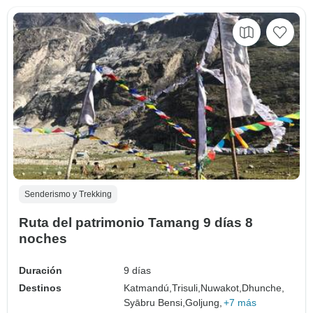
Senderismo y Trekking
Ruta del patrimonio Tamang 9 días 8
noches
Duración
9 días
Destinos
Katmandú,
Trisuli,
Nuwakot,
Dhunche,
Syābru Bensi,
Goljung,
+7 más