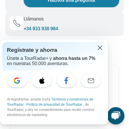
Haznos una pregunta
Llámanos
+34 933 938 984
Regístrate y ahorra
Únete a TourRadar+ y
ahorra hasta un 7%
en nuestras 50.000 aventuras.
Destinos más populares
África
Asia
Al registrarme, acepto los/la
Términos y condiciones de
TourRadar
,
Política de privacidad de TourRadar
, de
Australia / Oceanía
TourRadar, y doy mi consentimiento para recibir correos
electrónicos de marketing.
Europa