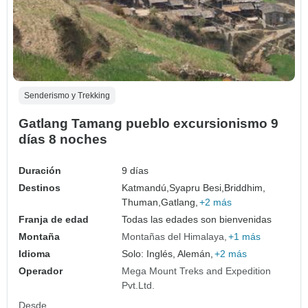
Senderismo y Trekking
Gatlang Tamang pueblo excursionismo 9
días 8 noches
Duración
9 días
Destinos
Katmandú,
Syapru Besi,
Briddhim,
Thuman,
Gatlang,
+2 más
Franja de edad
Todas las edades son bienvenidas
Montaña
Montañas del Himalaya
+1 más
Idioma
Solo: Inglés, Alemán,
+2 más
Operador
Mega Mount Treks and Expedition
Pvt.Ltd.
Desde