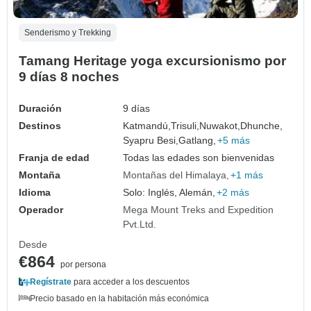
Senderismo y Trekking
Tamang Heritage yoga excursionismo por
9 días 8 noches
Duración
9 días
Destinos
Katmandú,
Trisuli,
Nuwakot,
Dhunche,
Syapru Besi,
Gatlang,
+5 más
Franja de edad
Todas las edades son bienvenidas
Montaña
Montañas del Himalaya
+1 más
Idioma
Solo: Inglés, Alemán,
+2 más
Operador
Mega Mount Treks and Expedition
Pvt.Ltd.
Desde
€864
por persona
Regístrate
para acceder a los descuentos
Precio basado en la habitación más económica