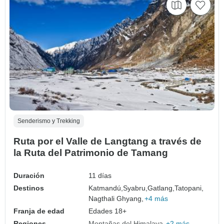
Senderismo y Trekking
Ruta por el Valle de Langtang a través de
la Ruta del Patrimonio de Tamang
Duración
11 días
Destinos
Katmandú,
Syabru,
Gatlang,
Tatopani,
Nagthali Ghyang,
+4 más
Franja de edad
Edades 18+
Regiones
Montañas del Himalaya
+2 más