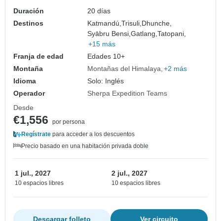
Duración
20 días
Destinos
Katmandú,
Trisuli,
Dhunche,
Syābru Bensi,
Gatlang,
Tatopani,
+15 más
Franja de edad
Edades 10+
Montaña
Montañas del Himalaya
+2 más
Idioma
Solo: Inglés
Operador
Sherpa Expedition Teams
Desde
€1,556
por persona
Regístrate
para acceder a los descuentos
Precio basado en una habitación privada doble
1 jul., 2027
2 jul., 2027
10 espacios libres
10 espacios libres
Descargar folleto
Ver circuito