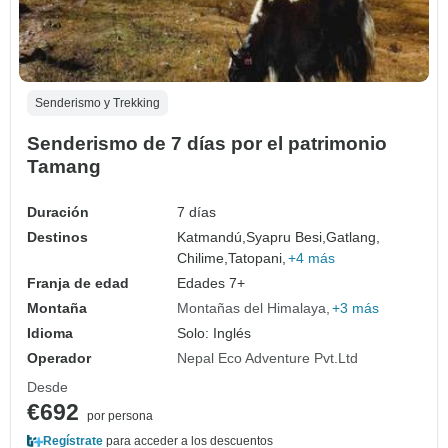
Senderismo y Trekking
Senderismo de 7 días por el patrimonio
Tamang
Duración
7 días
Destinos
Katmandú,
Syapru Besi,
Gatlang,
Chilime,
Tatopani,
+4 más
Franja de edad
Edades 7+
Montaña
Montañas del Himalaya
+3 más
Idioma
Solo: Inglés
Operador
Nepal Eco Adventure Pvt.Ltd
Desde
€692
por persona
Regístrate
para acceder a los descuentos