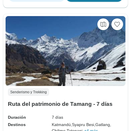
Senderismo y Trekking
Ruta del patrimonio de Tamang - 7 días
Duración
7 días
Destinos
Katmandú,
Syapru Besi,
Gatlang,
Chilime,
Tatopani,
+4 más