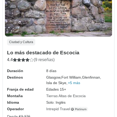
Ciudad y Cultura
Lo más destacado de Escocia
4.4
(9 reseñas)
Duración
8 días
Destinos
Glasgow,
Fort William,
Glenfinnan,
Isla de Skye,
+5 más
Franja de edad
Edades 15+
Montaña
Tierras Altas de Escocia
Idioma
Solo: Inglés
Operador
Intrepid Travel
Desde
€3,376