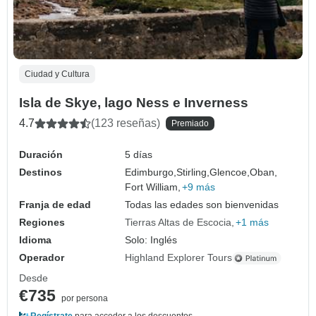
Ciudad y Cultura
Isla de Skye, lago Ness e Inverness
4.7
(123 reseñas)
Premiado
Duración
5 días
Destinos
Edimburgo,
Stirling,
Glencoe,
Oban,
Fort William,
+9 más
Franja de edad
Todas las edades son bienvenidas
Regiones
Tierras Altas de Escocia
+1 más
Idioma
Solo: Inglés
Operador
Highland Explorer Tours
Desde
€735
por persona