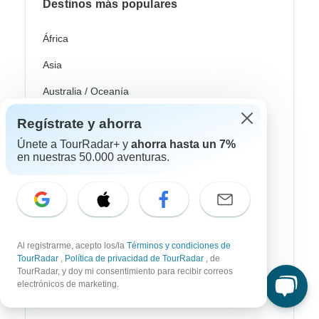
Destinos más populares
África
Asia
Australia / Oceanía
Europa
Regístrate y ahorra
Únete a TourRadar+ y
ahorra hasta un 7%
Latin América
en nuestras 50.000 aventuras.
América del Sur
Egipto
Marruecos
Al registrarme, acepto los/la
Términos y condiciones de
Sudáfrica
TourRadar
,
Política de privacidad de TourRadar
, de
TourRadar, y doy mi consentimiento para recibir correos
Bali
electrónicos de marketing.
China