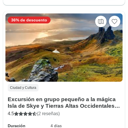
36% de descuento
Ciudad y Cultura
Excursión en grupo pequeño a la mágica
Isla de Skye y Tierras Altas Occidentales -
4 Días
4.5
(2 reseñas)
Duración
4 días