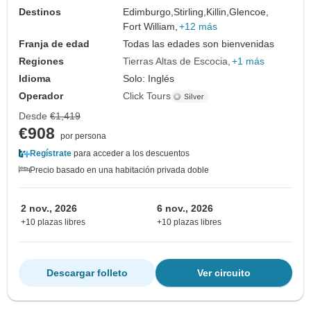
Destinos
Edimburgo,
Stirling,
Killin,
Glencoe,
Fort William,
+12 más
Franja de edad
Todas las edades son bienvenidas
Regiones
Tierras Altas de Escocia
+1 más
Idioma
Solo: Inglés
Operador
Click Tours
Desde
€1,419
€908
por persona
Regístrate
para acceder a los descuentos
Precio basado en una habitación privada doble
2 nov., 2026
6 nov., 2026
+10 plazas libres
+10 plazas libres
Descargar folleto
Ver circuito