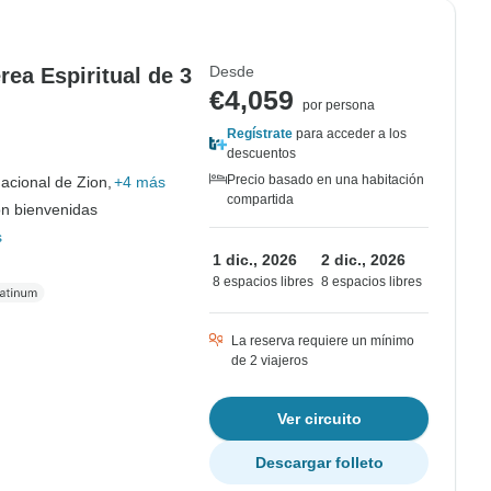
Desde
rea Espiritual de 3
€4,059
por persona
Regístrate
para acceder a los
descuentos
Precio basado en una habitación
acional de Zion,
+4 más
compartida
on bienvenidas
s
1 dic., 2026
2 dic., 2026
8 espacios libres
8 espacios libres
La reserva requiere un mínimo
de 2 viajeros
Ver circuito
Descargar folleto