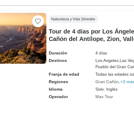
Naturaleza y Vida Silvestre
Tour de 4 días por Los Ángel
Cañón del Antílope, Zion, Vall
Joshua Tree
Duración
4 días
Destinos
Los Angeles,
Las Ve
Pueblo del Gran Ca
Franja de edad
Todas las edades s
Regiones
Gran Cañón
+3 má
Idioma
Solo: Inglés
Operador
Max Tour