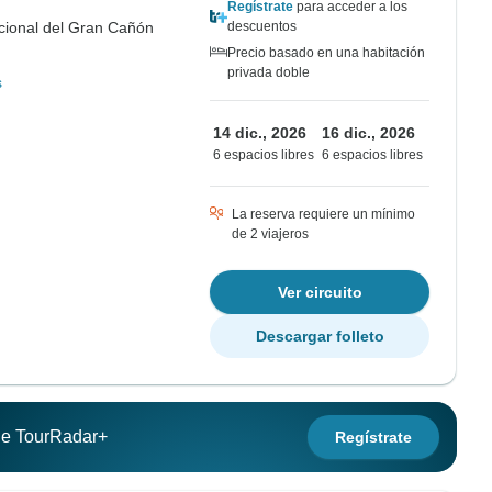
Regístrate
para acceder a los
ional del Gran Cañón
descuentos
Precio basado en una habitación
privada doble
s
14 dic., 2026
16 dic., 2026
6 espacios libres
6 espacios libres
La reserva requiere un mínimo
de 2 viajeros
Ver circuito
Descargar folleto
 de TourRadar+
Regístrate