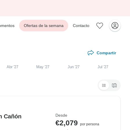
mentos
Ofertas de la semana
Contacto
Compartir
Abr '27
May '27
Jun '27
Jul '27
Desde
an Cañón
€2,079
por persona