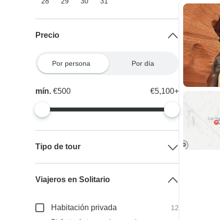
28
29
30
31
Precio
Por persona
Por día
mín.
€500
€5,100+
Tipo de tour
Viajeros en Solitario
Habitación privada
12