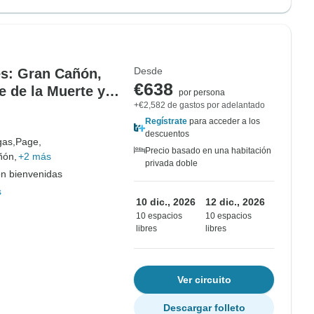
Desde
es: Gran Cañón,
€638
e de la Muerte y
por persona
+€2,582 de gastos por adelantado
Regístrate
para acceder a los
descuentos
gas,
Page,
Precio basado en una habitación
ñón,
+2 más
privada doble
on bienvenidas
s
10 dic., 2026
12 dic., 2026
10 espacios
10 espacios
libres
libres
Ver circuito
Descargar folleto