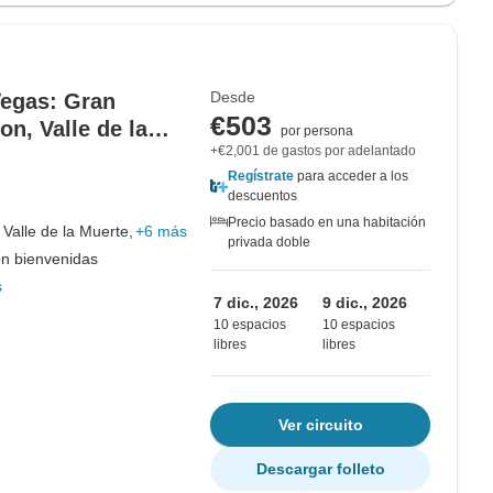
Desde
Vegas: Gran
€503
on, Valle de la
por persona
+€2,001 de gastos por adelantado
Regístrate
para acceder a los
descuentos
Precio basado en una habitación
Valle de la Muerte,
+6 más
privada doble
on bienvenidas
s
7 dic., 2026
9 dic., 2026
10 espacios
10 espacios
libres
libres
Ver circuito
Descargar folleto