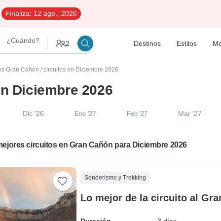
Finaliza:
12 ago., 2026
¿Cuándo?
2
Destinos
Estilos
Mo
tos Gran Cañón
/
circuitos en Diciembre 2026
en Diciembre 2026
Dic '26
Mar '27
Ene '27
Feb '27
mejores circuitos en Gran Cañón para Diciembre 2026
Senderismo y Trekking
Lo mejor de la circuito al Gr