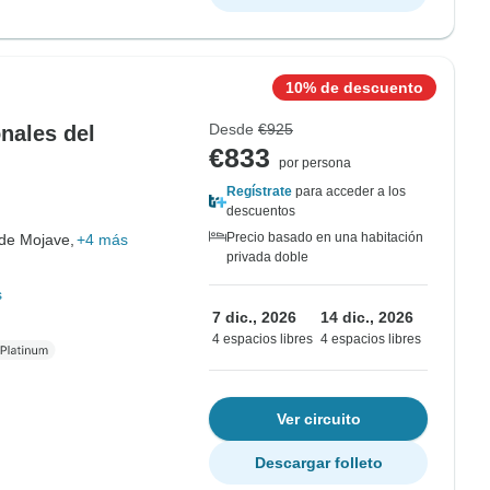
10% de descuento
Desde
€925
nales del
€833
por persona
Regístrate
para acceder a los
descuentos
Precio basado en una habitación
 de Mojave,
+4 más
privada doble
s
7 dic., 2026
14 dic., 2026
4 espacios libres
4 espacios libres
Ver circuito
Descargar folleto