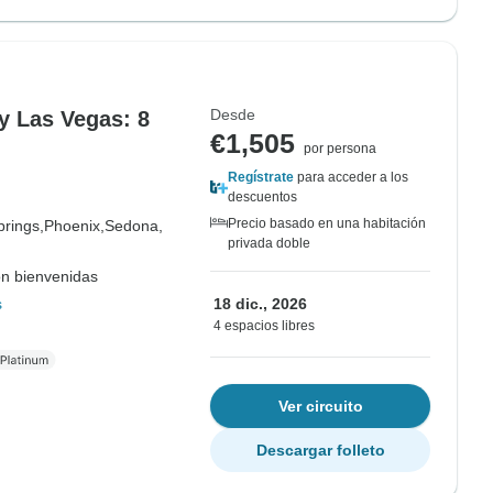
Desde
y Las Vegas: 8
€1,505
por persona
Regístrate
para acceder a los
descuentos
Precio basado en una habitación
rings,
Phoenix,
Sedona,
privada doble
on bienvenidas
s
18 dic., 2026
4 espacios libres
Ver circuito
Descargar folleto