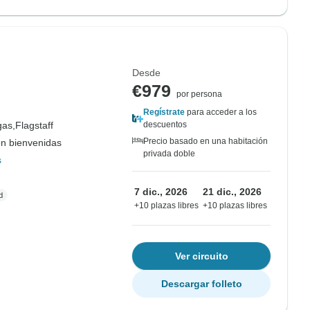
Desde
€979
por persona
Regístrate
para acceder a los
gas,
Flagstaff
descuentos
Precio basado en una habitación
on bienvenidas
privada doble
s
7 dic., 2026
21 dic., 2026
+10 plazas libres
+10 plazas libres
Ver circuito
Descargar folleto