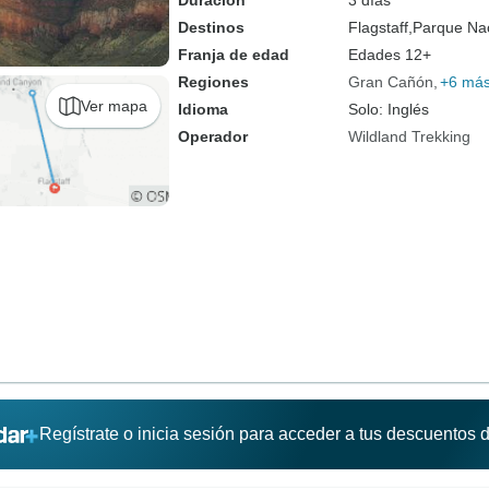
Duración
3 días
Destinos
Flagstaff,
Parque Nac
Franja de edad
Edades 12+
Regiones
Gran Cañón
+6 má
Ver mapa
Idioma
Solo: Inglés
Operador
Wildland Trekking
Regístrate o inicia sesión para acceder a tus descuentos