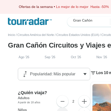
Ofertas de la semana
•
Lo mejor de lo mejor
Hasta -50%
Gran Cañón
Inicio
/
Circuitos América del Norte
/
Circuitos Estados Unidos (EUA)
/
Circui
Gran Cañón Circuitos y Viajes 
Ago '26
Sep '26
Oct '26
Nov '26
Los 10 
¿Quién viaja?
Adultos
2
A partir de 18 años
Niños