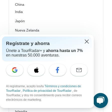
China
India
Japón
Nueva Zelanda
Sri Lanka
Regístrate y ahorra
Tailandia
Únete a TourRadar+ y
ahorra hasta un 7%
en nuestras 50.000 aventuras.
Vietnam
Croacia
Europa del Este
Reino Unido
Al registrarme, acepto los/la
Términos y condiciones de
TourRadar
,
Política de privacidad de TourRadar
, de
Grecia
TourRadar, y doy mi consentimiento para recibir correos
electrónicos de marketing.
Islas Griegas
Islandia