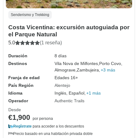
Senderismo y Trekking
Costa Vicentina: excursión autoguiada por
el Parque Natural
5.0
(1 reseña)
Duración
8 días
Destinos
Vila Nova de Milfontes,
Porto Covo,
Almograve,
Zambujeira,
+3 más
Franja de edad
Edades 16+
País Región
Alentejo
Idioma
Inglés, Español,
+1 más
Operador
Authentic Trails
Desde
€1,900
por persona
Regístrate
para acceder a los descuentos
Precio basado en una habitación privada doble