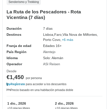
Senderismo y Trekking
La Ruta de los Pescadores - Rota
Vicentina (7 días)
Duración
7 días
Destinos
Lisboa,
Faro,
Vila Nova de Milfontes,
Porto Covo,
+6 más
Franja de edad
Edades 16+
País Región
Alentejo
Idioma
Solo: Alemán
Operador
ASI Reisen
Desde
€1,450
por persona
Regístrate
para acceder a los descuentos
Precio basado en una habitación privada doble
1 dic., 2026
2 dic., 2026
+10 plazas libres
+10 plazas libres