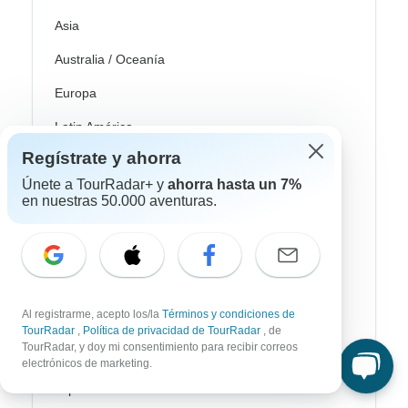
Asia
Australia / Oceanía
Europa
Latin América
Regístrate y ahorra
América del Sur
Únete a TourRadar+ y
ahorra hasta un 7%
Egipto
en nuestras 50.000 aventuras.
Marruecos
Sudáfrica
Bali
Al registrarme, acepto los/la
Términos y condiciones de
China
TourRadar
,
Política de privacidad de TourRadar
, de
TourRadar, y doy mi consentimiento para recibir correos
India
electrónicos de marketing.
Japón