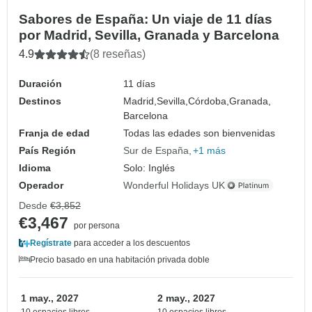
Sabores de España: Un viaje de 11 días
por Madrid, Sevilla, Granada y Barcelona
4.9
(8 reseñas)
Duración
11 días
Destinos
Madrid,
Sevilla,
Córdoba,
Granada,
Barcelona
Franja de edad
Todas las edades son bienvenidas
País Región
Sur de España
+1 más
Idioma
Solo: Inglés
Operador
Wonderful Holidays UK
Desde
€3,852
€3,467
por persona
Regístrate
para acceder a los descuentos
Precio basado en una habitación privada doble
1 may., 2027
2 may., 2027
10 espacios libres
10 espacios libres