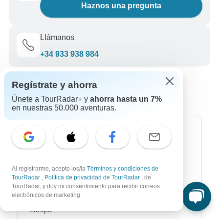
Haznos una pregunta
Llámanos
+34 933 938 984
Regístrate y ahorra
Únete a TourRadar+ y
ahorra hasta un 7%
en nuestras 50.000 aventuras.
Destinos más populares
África
Al registrarme, acepto los/la
Términos y condiciones de
Asia
TourRadar
,
Política de privacidad de TourRadar
, de
TourRadar, y doy mi consentimiento para recibir correos
Australia / Oceanía
electrónicos de marketing.
Europa