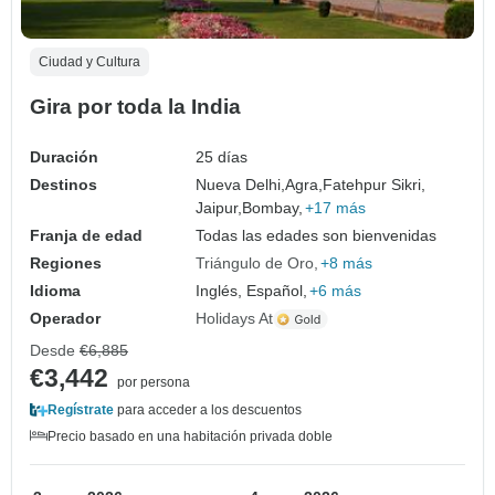
Ciudad y Cultura
Gira por toda la India
Duración
25 días
Destinos
Nueva Delhi,
Agra,
Fatehpur Sikri,
Jaipur,
Bombay,
+17 más
Franja de edad
Todas las edades son bienvenidas
Regiones
Triángulo de Oro
+8 más
Idioma
Inglés, Español,
+6 más
Operador
Holidays At
Desde
€6,885
€3,442
por persona
Regístrate
para acceder a los descuentos
Precio basado en una habitación privada doble