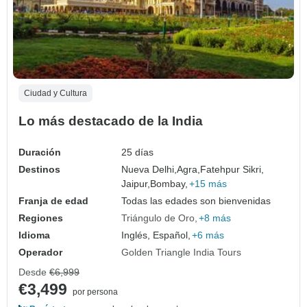
Ciudad y Cultura
Lo más destacado de la India
Duración
25 días
Destinos
Nueva Delhi,
Agra,
Fatehpur Sikri,
Jaipur,
Bombay,
+15 más
Franja de edad
Todas las edades son bienvenidas
Regiones
Triángulo de Oro
+8 más
Idioma
Inglés, Español,
+6 más
Operador
Golden Triangle India Tours
Desde
€6,999
€3,499
por persona