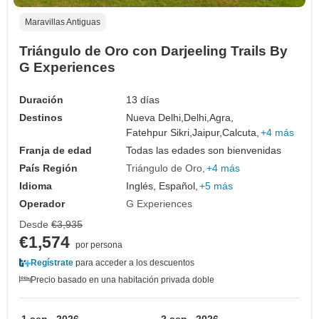
Maravillas Antiguas
Triángulo de Oro con Darjeeling Trails By
G Experiences
Duración
13 días
Destinos
Nueva Delhi,
Delhi,
Agra,
Fatehpur Sikri,
Jaipur,
Calcuta,
+4 más
Franja de edad
Todas las edades son bienvenidas
País Región
Triángulo de Oro
+4 más
Idioma
Inglés, Español,
+5 más
Operador
G Experiences
Desde
€3,935
€1,574
por persona
Regístrate
para acceder a los descuentos
Precio basado en una habitación privada doble