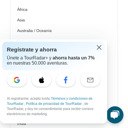
África
Asia
Australia / Oceanía
Europa
Regístrate y ahorra
Latin América
Únete a TourRadar+ y
ahorra hasta un 7%
América del Sur
en nuestras 50.000 aventuras.
Egipto
Marruecos
Sudáfrica
Al registrarme, acepto los/la
Términos y condiciones de
TourRadar
,
Política de privacidad de TourRadar
, de
Bali
TourRadar, y doy mi consentimiento para recibir correos
electrónicos de marketing.
China
India