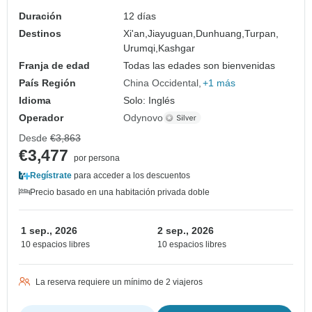
Duración
12 días
Destinos
Xi'an,
Jiayuguan,
Dunhuang,
Turpan,
Urumqi,
Kashgar
Franja de edad
Todas las edades son bienvenidas
País Región
China Occidental
+1 más
Idioma
Solo: Inglés
Operador
Odynovo
Desde
€3,863
€3,477
por persona
Regístrate
para acceder a los descuentos
Precio basado en una habitación privada doble
1 sep., 2026
2 sep., 2026
10 espacios libres
10 espacios libres
La reserva requiere un mínimo de 2 viajeros