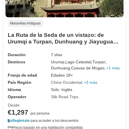
Maravillas Antiguas
La Ruta de la Seda de un vistazo: de
Urumqi a Turpan, Dunhuang y Jiayuguan
7D
Duración
7 días
Destinos
Urumqi,
Lago Celestial,
Turpan,
Dunhuang,
Cuevas de Mogao,
+1 más
Franja de edad
Edades 18+
País Región
China Occidental
+3 más
Idioma
Solo: Inglés
Operador
Silk Road Trips
Desde
€1,297
por persona
Regístrate
para acceder a los descuentos
Precio basado en una habitación compartida