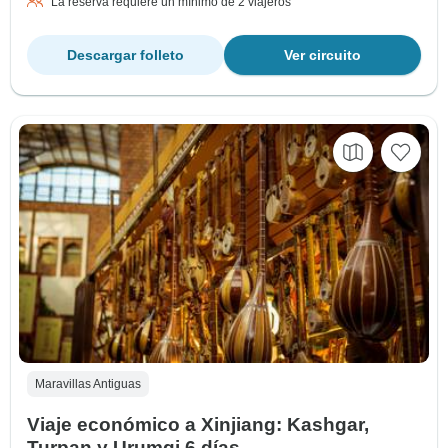
La reserva requiere un mínimo de 2 viajeros
Descargar folleto
Ver circuito
Maravillas Antiguas
Viaje económico a Xinjiang: Kashgar,
Turpan y Urumqi 6 días