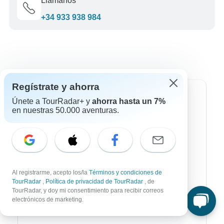
Llámanos
+34 933 938 984
Regístrate y ahorra
Destinos más populares
Únete a TourRadar+ y
ahorra hasta un 7%
en nuestras 50.000 aventuras.
África
Asia
Australia / Oceanía
Al registrarme, acepto los/la
Términos y condiciones de
Europa
TourRadar
,
Política de privacidad de TourRadar
, de
TourRadar, y doy mi consentimiento para recibir correos
Latin América
electrónicos de marketing.
América del Sur