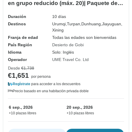
en grupo reducido (máx. 20)| Paquete de
Aventura en el Noroeste de China
Duración
10 días
Destinos
Urumqi,
Turpan,
Dunhuang,
Jiayuguan,
Xining
Franja de edad
Todas las edades son bienvenidas
País Región
Desierto de Gobi
Idioma
Solo: Inglés
Operador
UME Travel Co. Ltd
Desde
€1,738
€1,651
por persona
Regístrate
para acceder a los descuentos
Precio basado en una habitación privada doble
6 sep., 2026
20 sep., 2026
+10 plazas libres
+10 plazas libres