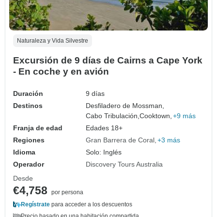
Naturaleza y Vida Silvestre
Excursión de 9 días de Cairns a Cape York
- En coche y en avión
Duración
9 días
Destinos
Desfiladero de Mossman,
Cabo Tribulación,
Cooktown,
+9 más
Franja de edad
Edades 18+
Regiones
Gran Barrera de Coral
+3 más
Idioma
Solo: Inglés
Operador
Discovery Tours Australia
Desde
€4,758
por persona
Regístrate
para acceder a los descuentos
Precio basado en una habitación compartida