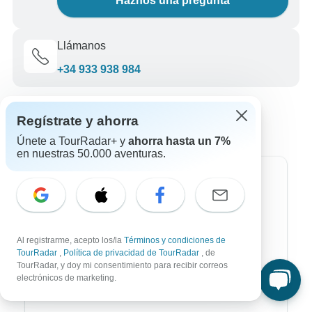
Haznos una pregunta
Llámanos
+34 933 938 984
Regístrate y ahorra
Únete a TourRadar+ y
ahorra hasta un 7%
en nuestras 50.000 aventuras.
Destinos más populares
África
Asia
Al registrarme, acepto los/la
Términos y condiciones de
TourRadar
,
Política de privacidad de TourRadar
, de
Australia / Oceanía
TourRadar, y doy mi consentimiento para recibir correos
electrónicos de marketing.
Europa