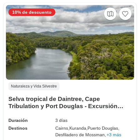
10% de descuento
Naturaleza y Vida Silvestre
Selva tropical de Daintree, Cape
Tribulation y Port Douglas - Excursión
Boutique de 3 Días
Duración
3 días
Destinos
Cairns,
Kuranda,
Puerto Douglas,
Desfiladero de Mossman,
+3 más