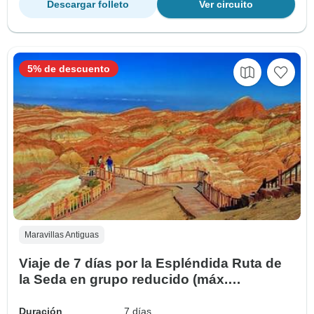
Descargar folleto
Ver circuito
5% de descuento
Maravillas Antiguas
Viaje de 7 días por la Espléndida Ruta de
la Seda en grupo reducido (máx.
20)|Paquete de Aventura por el Noroeste
de China）
Duración
7 días