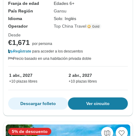
Franja de edad
Edades 6+
País Región
Gansu
Idioma
Solo: Inglés
Operador
Top China Travel
Desde
€1,671
por persona
Regístrate
para acceder a los descuentos
Precio basado en una habitación privada doble
1 abr., 2027
2 abr., 2027
+10 plazas libres
+10 plazas libres
Descargar folleto
Ver circuito
5% de descuento