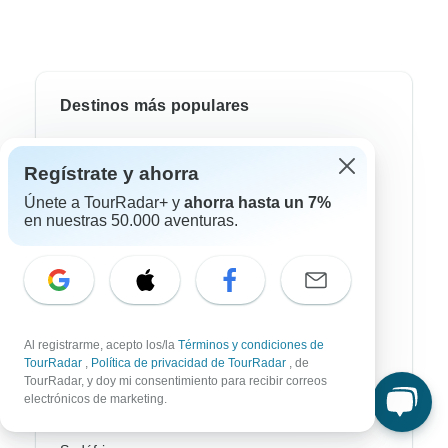
Destinos más populares
África
Regístrate y ahorra
Asia
Únete a TourRadar+ y
ahorra hasta un 7%
en nuestras 50.000 aventuras.
Australia / Oceanía
Europa
Latin América
América del Sur
Al registrarme, acepto los/la
Términos y condiciones de
TourRadar
,
Política de privacidad de TourRadar
, de
Egipto
TourRadar, y doy mi consentimiento para recibir correos
electrónicos de marketing.
Marruecos