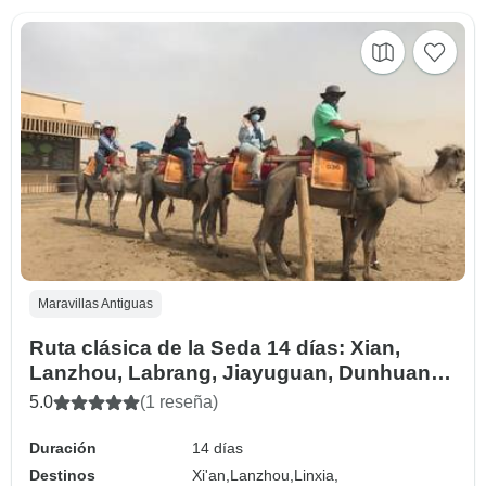
Maravillas Antiguas
Ruta clásica de la Seda 14 días: Xian,
Lanzhou, Labrang, Jiayuguan, Dunhuang,
Turpan, Urumqi, Kashgar
5.0
(1 reseña)
Duración
14 días
Destinos
Xi'an,
Lanzhou,
Linxia,