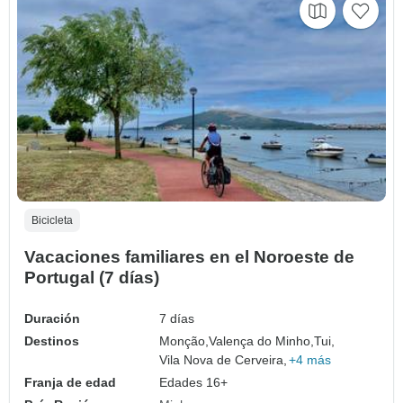
Bicicleta
Vacaciones familiares en el Noroeste de
Portugal (7 días)
Duración
7 días
Destinos
Monção,
Valença do Minho,
Tui,
Vila Nova de Cerveira,
+4 más
Franja de edad
Edades 16+