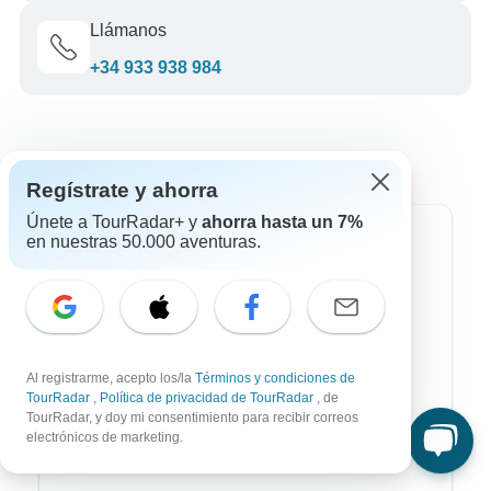
Llámanos
+34 933 938 984
Regístrate y ahorra
Únete a TourRadar+ y
ahorra hasta un 7%
en nuestras 50.000 aventuras.
Destinos más populares
África
Asia
Australia / Oceanía
Al registrarme, acepto los/la
Términos y condiciones de
TourRadar
,
Política de privacidad de TourRadar
, de
Europa
TourRadar, y doy mi consentimiento para recibir correos
electrónicos de marketing.
Latin América