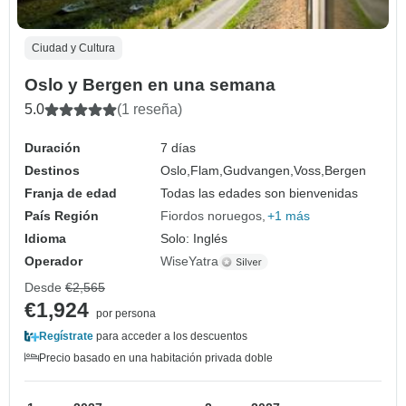
Ciudad y Cultura
Oslo y Bergen en una semana
5.0
(1 reseña)
Duración
7 días
Destinos
Oslo,
Flam,
Gudvangen,
Voss,
Bergen
Franja de edad
Todas las edades son bienvenidas
País Región
Fiordos noruegos
+1 más
Idioma
Solo: Inglés
Operador
WiseYatra
Desde
€2,565
€1,924
por persona
Regístrate
para acceder a los descuentos
Precio basado en una habitación privada doble