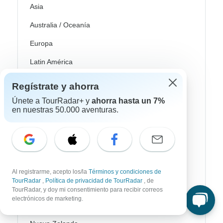
Asia
Australia / Oceanía
Europa
Latin América
América del Sur
Regístrate y ahorra
Egipto
Únete a TourRadar+ y
ahorra hasta un 7%
en nuestras 50.000 aventuras.
Marruecos
Sudáfrica
Bali
Al registrarme, acepto los/la
Términos y condiciones de
China
TourRadar
,
Política de privacidad de TourRadar
, de
India
TourRadar, y doy mi consentimiento para recibir correos
electrónicos de marketing.
Japón