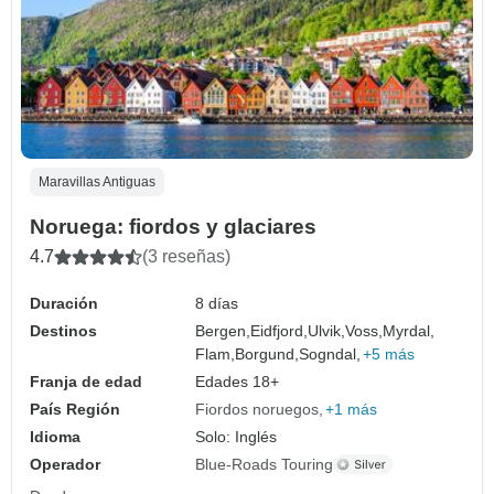
Maravillas Antiguas
Noruega: fiordos y glaciares
4.7
(3 reseñas)
Duración
8 días
Destinos
Bergen,
Eidfjord,
Ulvik,
Voss,
Myrdal,
Flam,
Borgund,
Sogndal,
+5 más
Franja de edad
Edades 18+
País Región
Fiordos noruegos
+1 más
Idioma
Solo: Inglés
Operador
Blue-Roads Touring