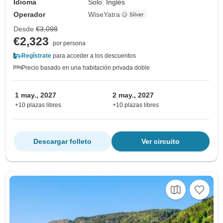
Idioma
Solo: Inglés
Operador
WiseYatra
Desde
€3,098
€2,323
por persona
Regístrate
para acceder a los descuentos
Precio basado en una habitación privada doble
1 may., 2027
2 may., 2027
+10 plazas libres
+10 plazas libres
Descargar folleto
Ver circuito