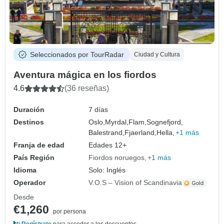
Seleccionados por TourRadar
Ciudad y Cultura
Aventura mágica en los fiordos
4.6
(36 reseñas)
Duración
7 días
Destinos
Oslo,
Myrdal,
Flam,
Sognefjord,
Balestrand,
Fjaerland,
Hella,
+1 más
Franja de edad
Edades 12+
País Región
Fiordos noruegos
+1 más
Idioma
Solo: Inglés
Operador
V.O.S – Vision of Scandinavia
Desde
€1,260
por persona