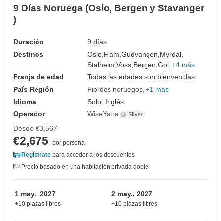
9 Días Noruega (Oslo, Bergen y Stavanger
)
Duración
9 días
Destinos
Oslo,
Flam,
Gudvangen,
Myrdal,
Stalheim,
Voss,
Bergen,
Gol,
+4 más
Franja de edad
Todas las edades son bienvenidas
País Región
Fiordos noruegos
+1 más
Idioma
Solo: Inglés
Operador
WiseYatra
Desde
€3,567
€2,675
por persona
Regístrate
para acceder a los descuentos
Precio basado en una habitación privada doble
1 may., 2027
2 may., 2027
+10 plazas libres
+10 plazas libres