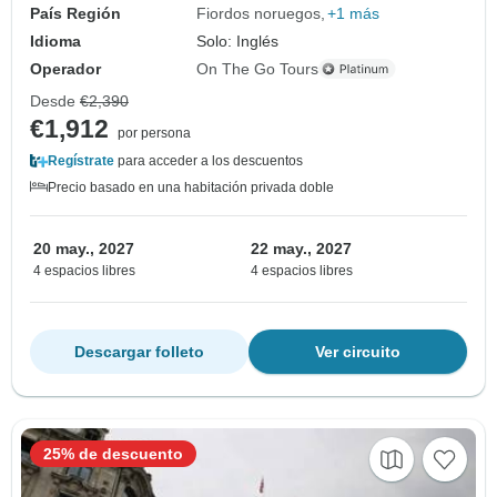
País Región
Fiordos noruegos
+1 más
Idioma
Solo: Inglés
Operador
On The Go Tours
Desde
€2,390
€1,912
por persona
Regístrate
para acceder a los descuentos
Precio basado en una habitación privada doble
20 may., 2027
22 may., 2027
4 espacios libres
4 espacios libres
Descargar folleto
Ver circuito
25% de descuento