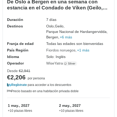
De Oslo a Bergen en una semana con
estancia en el Condado de Viken (Geilo,
AL, Finse..)
Duración
7 días
Destinos
Oslo,
Geilo,
Parque Nacional de Hardangervidda,
Bergen,
+6 más
Franja de edad
Todas las edades son bienvenidas
País Región
Fiordos noruegos
+1 más
Idioma
Solo: Inglés
Operador
WiseYatra
Desde
€2,941
€2,206
por persona
Regístrate
para acceder a los descuentos
Precio basado en una habitación privada doble
1 may., 2027
2 may., 2027
+10 plazas libres
+10 plazas libres