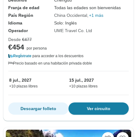
Destinos
Chengdu
Franja de edad
Todas las edades son bienvenidas
País Región
China Occidental
+1 más
Idioma
Solo: Inglés
Operador
UME Travel Co. Ltd
Desde
€477
€454
por persona
Regístrate
para acceder a los descuentos
Precio basado en una habitación privada doble
8 jul., 2027
15 jul., 2027
+10 plazas libres
+10 plazas libres
Descargar folleto
Ver circuito