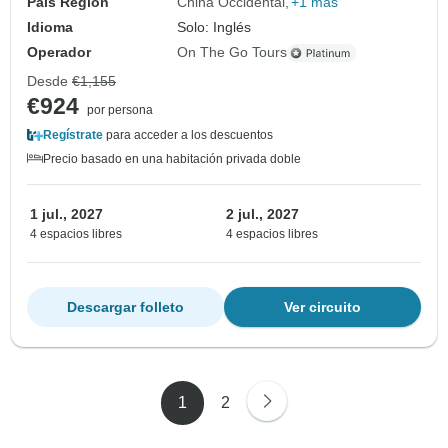
País Región
China Occidental
+1 más
Idioma
Solo: Inglés
Operador
On The Go Tours
Desde
€1,155
€924
por persona
Regístrate
para acceder a los descuentos
Precio basado en una habitación privada doble
1 jul., 2027
2 jul., 2027
4 espacios libres
4 espacios libres
Descargar folleto
Ver circuito
1
2