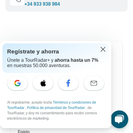
+34 933 938 984
Regístrate y ahorra
Destinos más populares
Únete a TourRadar+ y
ahorra hasta un 7%
en nuestras 50.000 aventuras.
África
Asia
Australia / Oceanía
Europa
Al registrarme, acepto los/la
Términos y condiciones de
TourRadar
,
Política de privacidad de TourRadar
, de
Latin América
TourRadar, y doy mi consentimiento para recibir correos
electrónicos de marketing.
América del Sur
Egipto