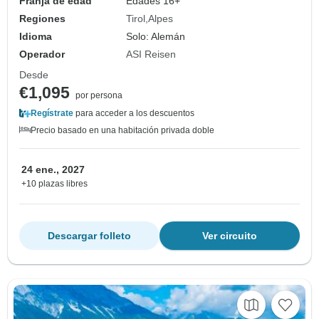
Franja de edad
Edades 16+
Regiones
Tirol
Alpes
Idioma
Solo: Alemán
Operador
ASI Reisen
Desde
€1,095
por persona
Regístrate
para acceder a los descuentos
Precio basado en una habitación privada doble
24 ene., 2027
+10 plazas libres
Descargar folleto
Ver circuito