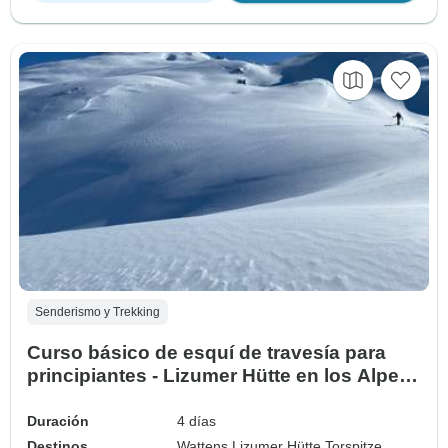
Senderismo y Trekking
Curso básico de esquí de travesía para
principiantes - Lizumer Hütte en los Alpes
Tux (4 días)
Duración
4 días
Destinos
Wattens,
Lizumer Hütte,
Torspitze