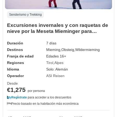
Senderismo y Trekking
Excursiones invernales y con raquetas de
nieve por la Meseta Mieminger para
solteros y viajeros en solitario (7 días)
Duración
7 días
Destinos
Mieming,
Obsteig,
Wildermieming
Franja de edad
Edades 16+
Regiones
Tirol
Alpes
Idioma
Solo: Alemán
Operador
ASI Reisen
Desde
€1,275
por persona
Regístrate
para acceder a los descuentos
Precio basado en la habitación más económica