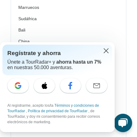
Marruecos
Sudáfrica
Bali
China
India
Regístrate y ahorra
Japón
Únete a TourRadar+ y
ahorra hasta un 7%
en nuestras 50.000 aventuras.
Nueva Zelanda
Sri Lanka
Tailandia
Al registrarme, acepto los/la
Términos y condiciones de
Vietnam
TourRadar
,
Política de privacidad de TourRadar
, de
TourRadar, y doy mi consentimiento para recibir correos
Croacia
electrónicos de marketing.
Europa del Este