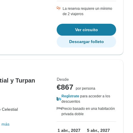
La reserva requiere un mínimo
de 2 viajeros
Ver circuito
Descargar folleto
Desde
tial y Turpan
€867
por persona
Regístrate
para acceder a los
descuentos
Precio basado en una habitación
 Celestial
privada doble
1 más
1 abr., 2027
5 abr., 2027