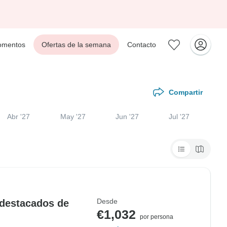
mentos
Ofertas de la semana
Contacto
Compartir
Abr '27
May '27
Jun '27
Jul '27
Desde
 destacados de
€1,032
por persona