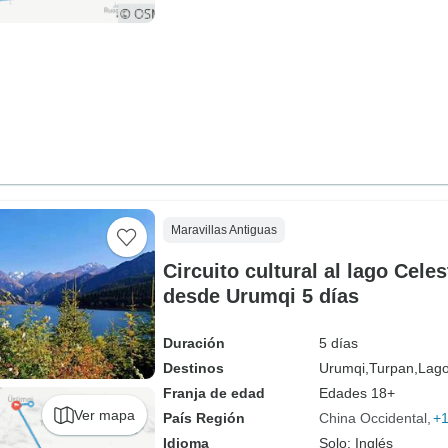
Maravillas Antiguas
Circuito cultural al lago Celes
desde Urumqi 5 días
Duración
5 días
Destinos
Urumqi,
Turpan,
Lago
Franja de edad
Edades 18+
Ver mapa
País Región
China Occidental
+
Idioma
Solo: Inglés