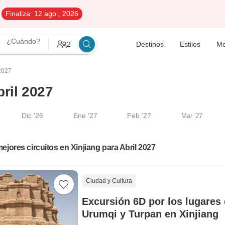
Finaliza:
12 ago., 2026
¿Cuándo?
2
Destinos
Estilos
Mo
 2027
bril 2027
Dic '26
Ene '27
Feb '27
Mar '27
ejores circuitos en Xinjiang para Abril 2027
Ciudad y Cultura
Excursión 6D por los lugares
Urumqi y Turpan en Xinjiang