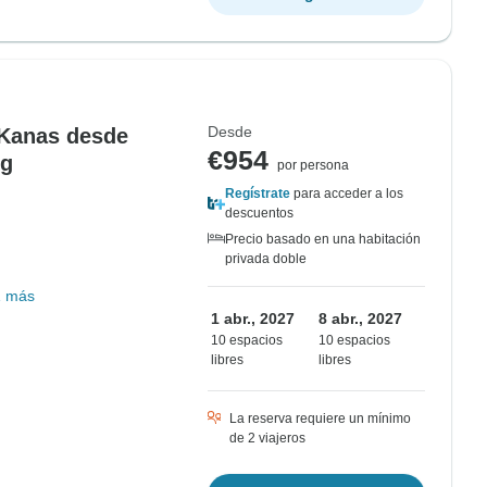
Desde
 Kanas desde
€954
ng
por persona
Regístrate
para acceder a los
descuentos
Precio basado en una habitación
privada doble
1 más
1 abr., 2027
8 abr., 2027
10 espacios
10 espacios
libres
libres
La reserva requiere un mínimo
de 2 viajeros