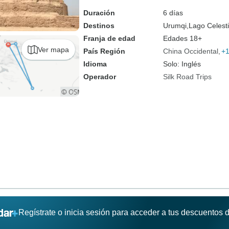
Duración
6 días
Destinos
Urumqi,
Lago Celesti
Franja de edad
Edades 18+
Ver mapa
País Región
China Occidental
+
Idioma
Solo: Inglés
Operador
Silk Road Trips
Regístrate o inicia sesión para acceder a tus descuentos