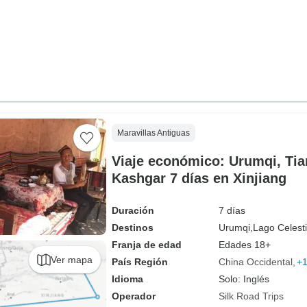
Maravillas Antiguas
Viaje económico: Urumqi, Tia
Kashgar 7 días en Xinjiang
Duración
7 días
Destinos
Urumqi,
Lago Celesti
Franja de edad
Edades 18+
Ver mapa
País Región
China Occidental
+
Idioma
Solo: Inglés
Operador
Silk Road Trips