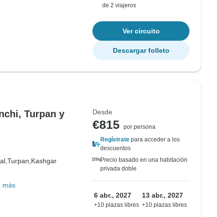
de 2 viajeros
Ver circuito
Descargar folleto
Desde
nchi, Turpan y
€815
por persona
Regístrate
para acceder a los
descuentos
Precio basado en una habitación
al,
Turpan,
Kashgar
privada doble
1 más
6 abr., 2027
13 abr., 2027
+10 plazas libres
+10 plazas libres