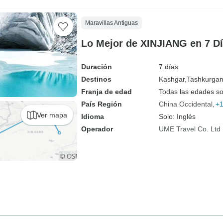
Maravillas Antiguas
Lo Mejor de XINJIANG en 7 D
Duración
7 días
Destinos
Kashgar,
Tashkurgan
Franja de edad
Todas las edades s
País Región
China Occidental
+
Ver mapa
Idioma
Solo: Inglés
Operador
UME Travel Co. Ltd