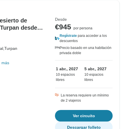
Desde
esierto de
€945
 Turpan desde
por persona
Regístrate
para acceder a los
descuentos
Precio basado en una habitación
al,
Turpan
privada doble
1 más
1 abr., 2027
5 abr., 2027
10 espacios
10 espacios
libres
libres
La reserva requiere un mínimo
de 2 viajeros
Ver circuito
Descargar folleto