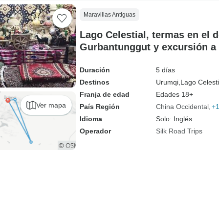
Maravillas Antiguas
Lago Celestial, termas en el d
Gurbantunggut y excursión a
Urumqi
Duración
5 días
Destinos
Urumqi,
Lago Celesti
Franja de edad
Edades 18+
Ver mapa
País Región
China Occidental
+
Idioma
Solo: Inglés
Operador
Silk Road Trips