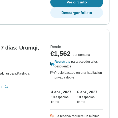
Ver circuito
Descargar folleto
Desde
 7 días: Urumqi,
€1,562
por persona
Regístrate
para acceder a los
descuentos
Precio basado en una habitación
al,
Turpan,
Kashgar
privada doble
1 más
4 abr., 2027
6 abr., 2027
10 espacios
10 espacios
libres
libres
La reserva requiere un mínimo