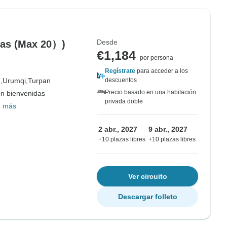
Desde
ías (Max 20）)
€1,184
por persona
Regístrate
para acceder a los
,
Urumqi,
Turpan
descuentos
Precio basado en una habitación
on bienvenidas
privada doble
1 más
2 abr., 2027
9 abr., 2027
+10 plazas libres
+10 plazas libres
Ver circuito
Descargar folleto