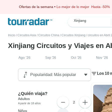
Ofertas de la semana
•
Lo mejor de lo mejor
Hasta -50%
Xinjiang
Inicio
/
Circuitos Asia
/
Circuitos China
/
Circuitos Xinjiang
/
circuitos en Abril
Xinjiang Circuitos y Viajes en A
Ago '26
Nov '26
Sep '26
Oct '26
Los 10 m
¿Quién viaja?
Adultos
2
A partir de 18 años
Niños