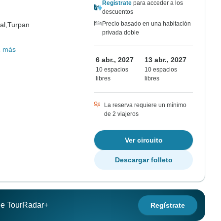
Regístrate
para acceder a los
descuentos
Precio basado en una habitación
al,
Turpan
privada doble
1 más
6 abr., 2027
13 abr., 2027
10 espacios
10 espacios
libres
libres
La reserva requiere un mínimo
de 2 viajeros
Ver circuito
Descargar folleto
 de TourRadar+
Regístrate