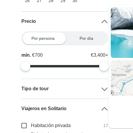
26
27
28
29
30
Precio
Por persona
Por día
mín.
€700
€3,400+
Tipo de tour
Viajeros en Solitario
Habitación privada
17