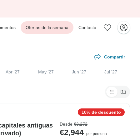
mentos
Ofertas de la semana
Contacto
Compartir
Abr '27
May '27
Jun '27
Jul '27
10% de descuento
Desde
€3,272
capitales antiguas
€2,944
rivado)
por persona