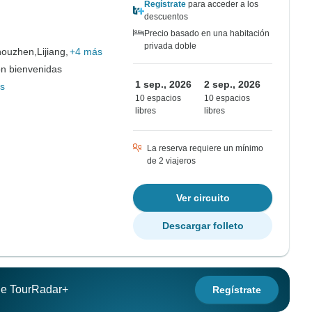
Regístrate
para acceder a los
descuentos
Precio basado en una habitación
privada doble
houzhen,
Lijiang,
+4 más
on bienvenidas
1 sep., 2026
2 sep., 2026
s
10 espacios
10 espacios
libres
libres
La reserva requiere un mínimo
de 2 viajeros
Ver circuito
Descargar folleto
 de TourRadar+
Regístrate