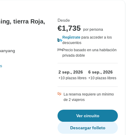
Desde
g, tierra Roja,
€1,735
por persona
Regístrate
para acceder a los
descuentos
Precio basado en una habitación
uanyang
privada doble
s
2 sep., 2026
6 sep., 2026
+10 plazas libres
+10 plazas libres
La reserva requiere un mínimo
de 2 viajeros
Ver circuito
Descargar folleto