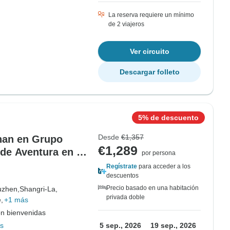
La reserva requiere un mínimo
de 2 viajeros
Ver circuito
Descargar folleto
5% de descuento
Desde
€1,357
nnan en Grupo
€1,289
de Aventura en el
por persona
Regístrate
para acceder a los
descuentos
Precio basado en una habitación
uzhen,
Shangri-La,
privada doble
,
+1 más
on bienvenidas
s
5 sep., 2026
19 sep., 2026