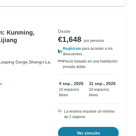
Desde
an: Kunming,
€1,648
Lijiang
por persona
Regístrate
para acceder a los
descuentos
Precio basado en una habitación
 Leaping Gorge,
Shangri-La,
privada doble
s
4 sep., 2026
11 sep., 2026
10 espacios
10 espacios
libres
libres
La reserva requiere un mínimo
de 2 viajeros
Ver circuito