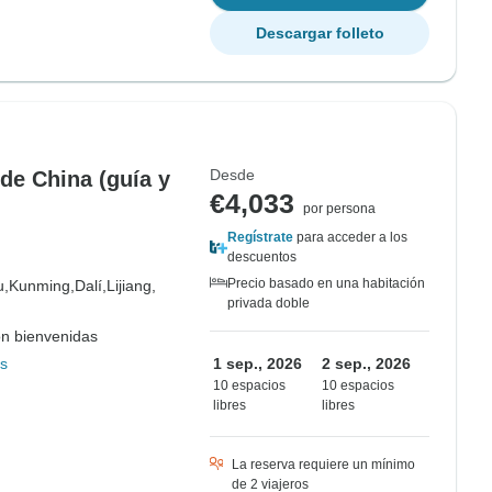
Descargar folleto
Desde
de China (guía y
€4,033
por persona
Regístrate
para acceder a los
descuentos
Precio basado en una habitación
u,
Kunming,
Dalí,
Lijiang,
privada doble
on bienvenidas
s
1 sep., 2026
2 sep., 2026
10 espacios
10 espacios
libres
libres
La reserva requiere un mínimo
de 2 viajeros