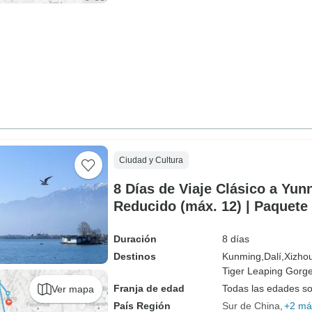
Ciudad y Cultura
8 Días de Viaje Clásico a Yu
Reducido (máx. 12) | Paquete 
Sudoeste de China
Duración
8 días
Destinos
Kunming,
Dalí,
Xizho
Tiger Leaping Gorge
Franja de edad
Todas las edades s
Ver mapa
País Región
Sur de China
+2 má