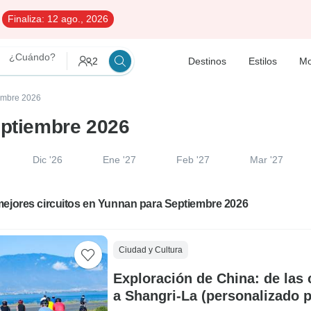
Finaliza:
12 ago., 2026
¿Cuándo?
2
Destinos
Estilos
Mo
iembre 2026
eptiembre 2026
Dic '26
Ene '27
Feb '27
Mar '27
mejores circuitos en Yunnan para Septiembre 2026
Ciudad y Cultura
Exploración de China: de las 
a Shangri-La (personalizado p