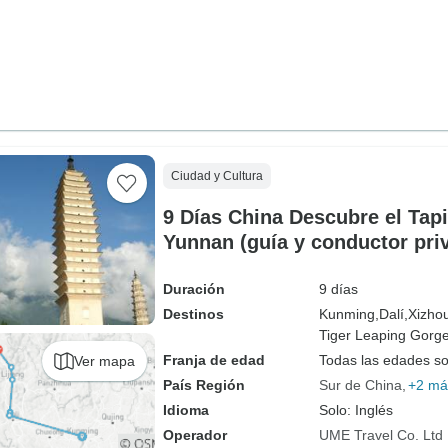
Ciudad y Cultura
9 Días China Descubre el Tapi
Yunnan (guía y conductor pr
Duración
9 días
Destinos
Kunming,
Dalí,
Xizho
Tiger Leaping Gorge
Franja de edad
Todas las edades s
Ver mapa
País Región
Sur de China
+2 má
Idioma
Solo: Inglés
Operador
UME Travel Co. Ltd