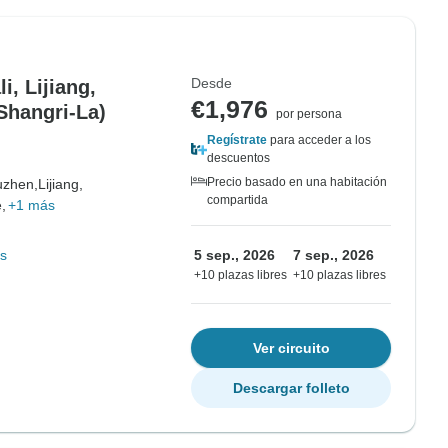
Desde
, Lijiang,
€1,976
 Shangri-La)
por persona
Regístrate
para acceder a los
descuentos
Precio basado en una habitación
uzhen,
Lijiang,
compartida
,
+1 más
s
5 sep., 2026
7 sep., 2026
+10 plazas libres
+10 plazas libres
Ver circuito
Descargar folleto