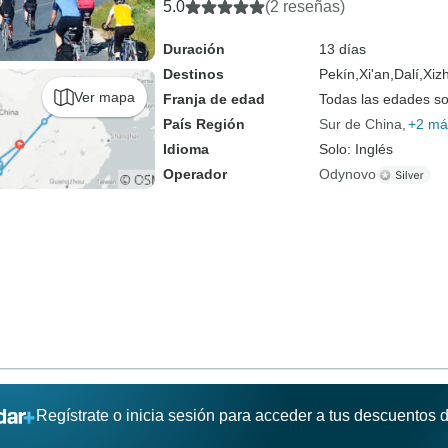
5.0
(2 reseñas)
Duración
13 días
Destinos
Pekín,
Xi'an,
Dalí,
Xiz
Ver mapa
Franja de edad
Todas las edades s
País Región
Sur de China
+2 má
Idioma
Solo: Inglés
Operador
Odynovo
Regístrate o inicia sesión para acceder a tus descuentos