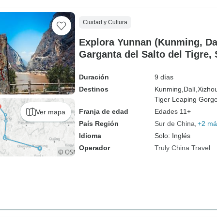
Ciudad y Cultura
Explora Yunnan (Kunming, Dali
Garganta del Salto del Tigre,
Duración
9 días
Destinos
Kunming,
Dalí,
Xizho
Tiger Leaping Gorge
Franja de edad
Edades 11+
Ver mapa
País Región
Sur de China
+2 má
Idioma
Solo: Inglés
Operador
Truly China Travel