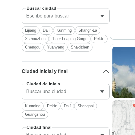
Buscar ciudad
Lijiang
Dalí
Kunming
Shangri-La
Xizhouzhen
Tiger Leaping Gorge
Pekín
Chengdu
Yuanyang
Shaxizhen
Ciudad inicial y final
Ciudad de inicio
Kunming
Pekín
Dalí
Shanghai
Guangzhou
Ciudad final