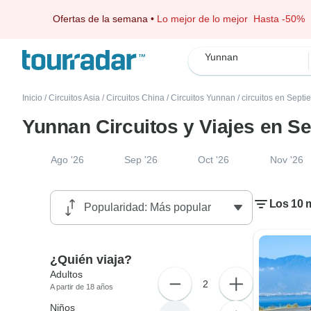
Ofertas de la semana
•
Lo mejor de lo mejor
Hasta -50%
Yunnan
Inicio
/
Circuitos Asia
/
Circuitos China
/
Circuitos Yunnan
/
circuitos en Sept
Yunnan Circuitos y Viajes en S
Ago '26
Sep '26
Oct '26
Nov '26
Los 10 
¿Quién viaja?
Adultos
2
A partir de 18 años
Niños