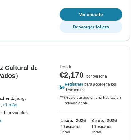
Ver circuito
Descargar folleto
Desde
z Cultural de
€2,170
ivados）
por persona
Regístrate
para acceder a los
descuentos
Precio basado en una habitación
uzhen,
Lijiang,
privada doble
,
+1 más
on bienvenidas
s
1 sep., 2026
2 sep., 2026
10 espacios
10 espacios
libres
libres