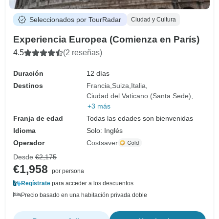
Seleccionados por TourRadar
Ciudad y Cultura
Experiencia Europea (Comienza en París)
4.5
(2 reseñas)
Duración
12 días
Destinos
Francia
Suiza
Italia
Ciudad del Vaticano (Santa Sede)
+3 más
Franja de edad
Todas las edades son bienvenidas
Idioma
Solo: Inglés
Operador
Costsaver
Desde
€2,175
€1,958
por persona
Regístrate
para acceder a los descuentos
Precio basado en una habitación privada doble