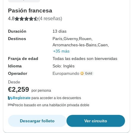
Pasión francesa
4.8
(4 reseñas)
Duración
13 días
Destinos
París,
Giverny,
Rouen,
Arromanches-les-Bains,
Caen,
+35 más
Franja de edad
Todas las edades son bienvenidas
Idioma
Solo: Inglés
Operador
Europamundo
Desde
€2,259
por persona
Regístrate
para acceder a los descuentos
Precio basado en una habitación privada doble
Descargar folleto
Ver circuito