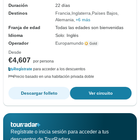
Duración
22 días
Destinos
Francia
Inglaterra
Países Bajos
Alemania
+6 más
Franja de edad
Todas las edades son bienvenidas
Idioma
Solo: Inglés
Operador
Europamundo
Desde
€4,607
por persona
Regístrate
para acceder a los descuentos
Precio basado en una habitación privada doble
Descargar folleto
Ver circuito
Regístrate o inicia sesión para acceder a tus
descuentos de TourRadar+