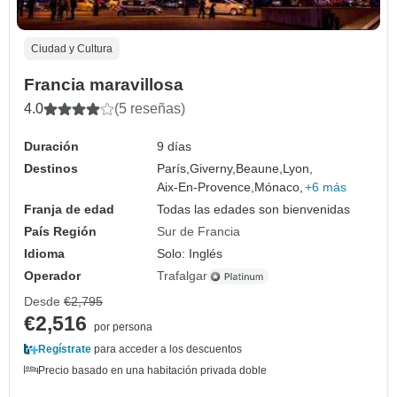
Ciudad y Cultura
Francia maravillosa
4.0
(5 reseñas)
Duración
9 días
Destinos
París,
Giverny,
Beaune,
Lyon,
Aix-En-Provence,
Mónaco,
+6 más
Franja de edad
Todas las edades son bienvenidas
País Región
Sur de Francia
Idioma
Solo: Inglés
Operador
Trafalgar
Desde
€2,795
€2,516
por persona
Regístrate
para acceder a los descuentos
Precio basado en una habitación privada doble