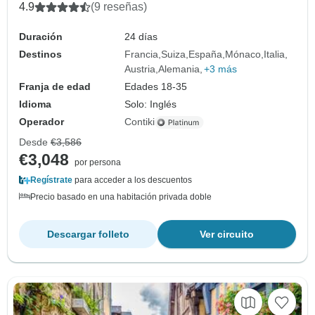
4.9
(9 reseñas)
Duración
24 días
Destinos
Francia
Suiza
España
Mónaco
Italia
Austria
Alemania
+3 más
Franja de edad
Edades 18-35
Idioma
Solo: Inglés
Operador
Contiki
Desde
€3,586
€3,048
por persona
Regístrate
para acceder a los descuentos
Precio basado en una habitación privada doble
Descargar folleto
Ver circuito