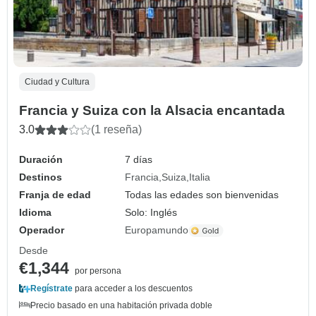
Ciudad y Cultura
Francia y Suiza con la Alsacia encantada
3.0
(1 reseña)
Duración
7 días
Destinos
Francia
Suiza
Italia
Franja de edad
Todas las edades son bienvenidas
Idioma
Solo: Inglés
Operador
Europamundo
Desde
€1,344
por persona
Regístrate
para acceder a los descuentos
Precio basado en una habitación privada doble