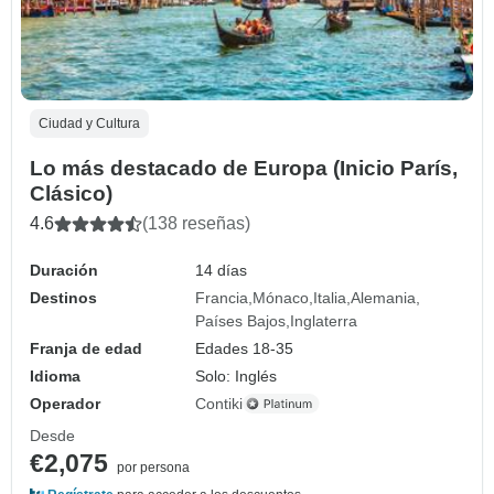
Ciudad y Cultura
Lo más destacado de Europa (Inicio París,
Clásico)
4.6
(138 reseñas)
Duración
14 días
Destinos
Francia
Mónaco
Italia
Alemania
Países Bajos
Inglaterra
Franja de edad
Edades 18-35
Idioma
Solo: Inglés
Operador
Contiki
Desde
€2,075
por persona