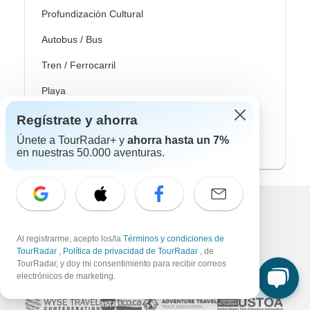
Profundización Cultural
Autobus / Bus
Tren / Ferrocarril
Playa
Familia
Regístrate y ahorra
Únete a TourRadar+ y
ahorra hasta un 7%
Private
en nuestras 50.000 aventuras.
Excellent
10,000+
reseñas sobre
Al registrarme, acepto los/la
Términos y condiciones de
TourRadar
,
Política de privacidad de TourRadar
, de
TourRadar, y doy mi consentimiento para recibir correos
Asociado a
electrónicos de marketing.