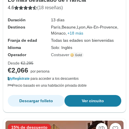
4.6
(18 reseñas)
Duración
13 días
Destinos
París,
Beaune,
Lyon,
Aix-En-Provence,
Mónaco,
+18 más
Franja de edad
Todas las edades son bienvenidas
Idioma
Solo: Inglés
Operador
Costsaver
Desde
€2,295
€2,066
por persona
Regístrate
para acceder a los descuentos
Precio basado en una habitación privada doble
Descargar folleto
Ver circuito
15% de descuento