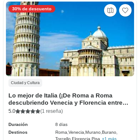
30% de descuento
Ciudad y Cultura
Lo mejor de Italia (¡De Roma a Roma
descubriendo Venecia y Florencia entre
tanto! )
5.0
(1 reseña)
Duración
8 días
Destinos
Roma,
Venecia,
Murano,
Burano,
Torcello,
Florencia,
Pisa,
+1 más