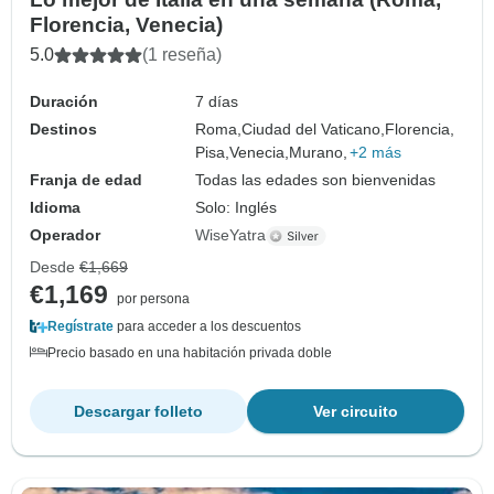
Florencia, Venecia)
5.0
(1 reseña)
Duración
7 días
Destinos
Roma,
Ciudad del Vaticano,
Florencia,
Pisa,
Venecia,
Murano,
+2 más
Franja de edad
Todas las edades son bienvenidas
Idioma
Solo: Inglés
Operador
WiseYatra
Desde
€1,669
€1,169
por persona
Regístrate
para acceder a los descuentos
Precio basado en una habitación privada doble
Descargar folleto
Ver circuito