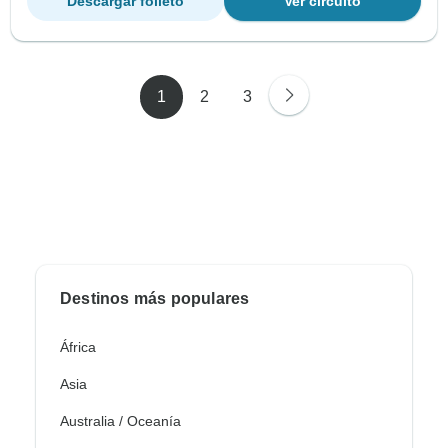
Descargar folleto
Ver circuito
1
2
3
Destinos más populares
África
Asia
Australia / Oceanía