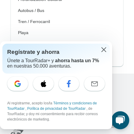
Autobus / Bus
Tren / Ferrocarril
Playa
Familia
Regístrate y ahorra
Private
Únete a TourRadar+ y
ahorra hasta un 7%
en nuestras 50.000 aventuras.
Excellent
10,000+
reseñas sobre
Al registrarme, acepto los/la
Términos y condiciones de
TourRadar
,
Política de privacidad de TourRadar
, de
Asociado a
TourRadar, y doy mi consentimiento para recibir correos
electrónicos de marketing.