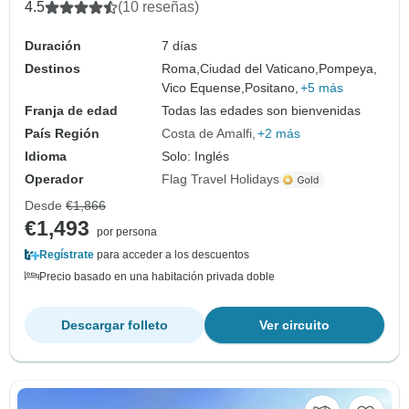
4.5
(10 reseñas)
Duración
7 días
Destinos
Roma,
Ciudad del Vaticano,
Pompeya,
Vico Equense,
Positano,
+5 más
Franja de edad
Todas las edades son bienvenidas
País Región
Costa de Amalfi
+2 más
Idioma
Solo: Inglés
Operador
Flag Travel Holidays
Desde
€1,866
€1,493
por persona
Regístrate
para acceder a los descuentos
Precio basado en una habitación privada doble
Descargar folleto
Ver circuito