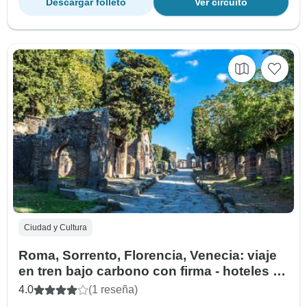
Descargar folleto
Ver circuito
Ciudad y Cultura
Roma, Sorrento, Florencia, Venecia: viaje
en tren bajo carbono con firma - hoteles de
4*
4.0
(1 reseña)