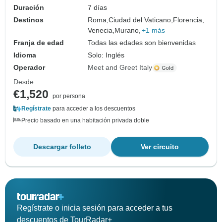
Duración
7 días
Destinos
Roma,
Ciudad del Vaticano,
Florencia,
Venecia,
Murano,
+1 más
Franja de edad
Todas las edades son bienvenidas
Idioma
Solo: Inglés
Operador
Meet and Greet Italy
Desde
€1,520
por persona
Regístrate
para acceder a los descuentos
Precio basado en una habitación privada doble
Descargar folleto
Ver circuito
Regístrate o inicia sesión para acceder a tus
descuentos de TourRadar+