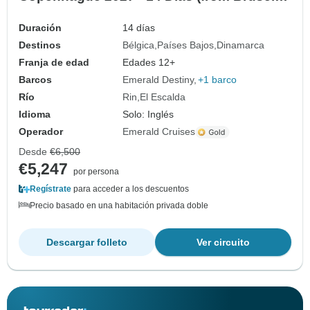
to Copenhague)
Duración
14 días
Destinos
Bélgica
Países Bajos
Dinamarca
Franja de edad
Edades 12+
Barcos
Emerald Destiny
+1 barco
Río
Rin
El Escalda
Idioma
Solo: Inglés
Operador
Emerald Cruises
Desde
€6,500
€5,247
por persona
Regístrate
para acceder a los descuentos
Precio basado en una habitación privada doble
Descargar folleto
Ver circuito