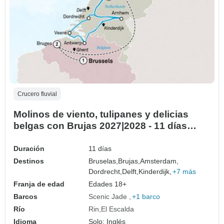
Crucero fluvial
Molinos de viento, tulipanes y delicias
belgas con Brujas 2027|2028 - 11 días
(from Bruselas to Amsterdam)
Duración
11 días
Destinos
Bruselas,
Brujas,
Amsterdam,
Dordrecht,
Delft,
Kinderdijk,
+7 más
Franja de edad
Edades 18+
Barcos
Scenic Jade
+1 barco
Río
Rin
El Escalda
Idioma
Solo: Inglés