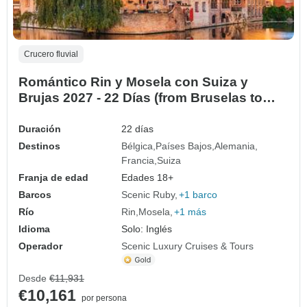
Crucero fluvial
Romántico Rin y Mosela con Suiza y
Brujas 2027 - 22 Días (from Bruselas to
Zúrich)
Duración
22 días
Destinos
Bélgica
Países Bajos
Alemania
Francia
Suiza
Franja de edad
Edades 18+
Barcos
Scenic Ruby
+1 barco
Río
Rin
Mosela
+1 más
Idioma
Solo: Inglés
Operador
Scenic Luxury Cruises & Tours
Desde
€11,931
€10,161
por persona