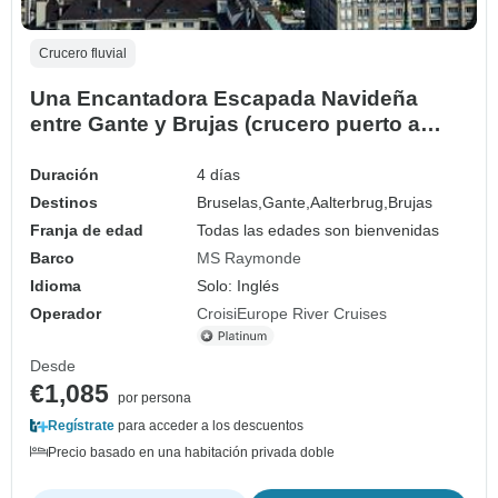
Crucero fluvial
Una Encantadora Escapada Navideña
entre Gante y Brujas (crucero puerto a
puerto)
Duración
4 días
Destinos
Bruselas,
Gante,
Aalterbrug,
Brujas
Franja de edad
Todas las edades son bienvenidas
Barco
MS Raymonde
Idioma
Solo: Inglés
Operador
CroisiEurope River Cruises
Desde
€1,085
por persona
Regístrate
para acceder a los descuentos
Precio basado en una habitación privada doble