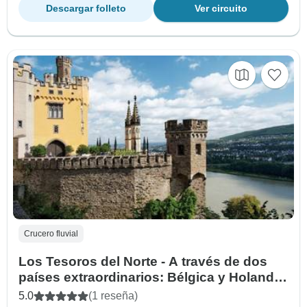
Descargar folleto
Ver circuito
Crucero fluvial
Los Tesoros del Norte - A través de dos
países extraordinarios: Bélgica y Holanda
(crucero puerto a puerto)
5.0
(1 reseña)