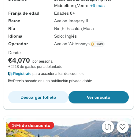
Middelburg,
Veere,
+6 más
Franja de edad
Edades 8+
Barco
Avalon Imagery II
Río
Rin
El Escalda
Mosa
Idioma
Solo: Inglés
Operador
Avalon Waterways
Desde
€4,070
por persona
+€218 de gastos por adelantado
Regístrate
para acceder a los descuentos
Precio basado en una habitación privada doble
Descargar folleto
Ver circuito
16% de descuento