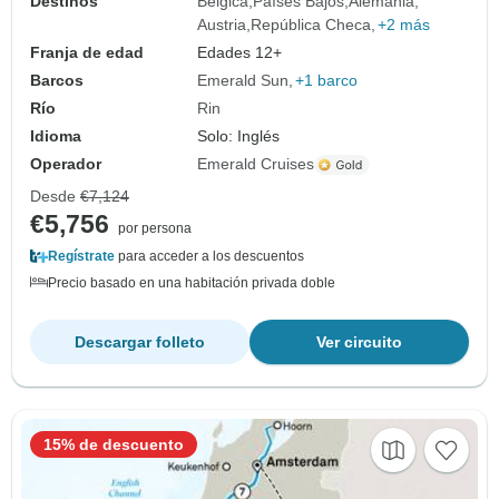
Destinos
Bélgica
Países Bajos
Alemania
Austria
República Checa
+2 más
Franja de edad
Edades 12+
Barcos
Emerald Sun
+1 barco
Río
Rin
Idioma
Solo: Inglés
Operador
Emerald Cruises
Desde
€7,124
€5,756
por persona
Regístrate
para acceder a los descuentos
Precio basado en una habitación privada doble
Descargar folleto
Ver circuito
15% de descuento