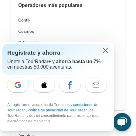
Operadores más populares
Contiki
Cosmos
G Adventures
Regístrate y ahorra
Intrepid
Únete a TourRadar+ y
ahorra hasta un 7%
Topdeck
en nuestras 50.000 aventuras.
Trafalgar
Europamundo
Eskapas
Al registrarme, acepto los/la
Términos y condiciones de
TourRadar
,
Política de privacidad de TourRadar
, de
TourRadar, y doy mi consentimiento para recibir correos
Estilos de viaje más populares
electrónicos de marketing.
Aventura