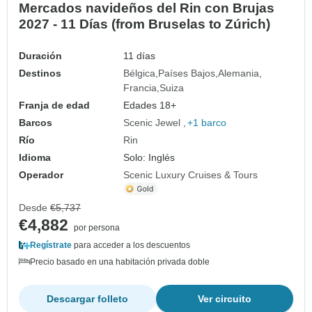
Mercados navideños del Rin con Brujas
2027 - 11 Días (from Bruselas to Zúrich)
Duración
11 días
Destinos
Bélgica
Países Bajos
Alemania
Francia
Suiza
Franja de edad
Edades 18+
Barcos
Scenic Jewel
+1 barco
Río
Rin
Idioma
Solo: Inglés
Operador
Scenic Luxury Cruises & Tours
Desde
€5,737
€4,882
por persona
Regístrate
para acceder a los descuentos
Precio basado en una habitación privada doble
Descargar folleto
Ver circuito