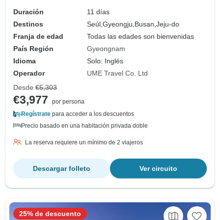
Duración
11 días
Destinos
Seúl,
Gyeongju,
Busan,
Jeju-do
Franja de edad
Todas las edades son bienvenidas
País Región
Gyeongnam
Idioma
Solo: Inglés
Operador
UME Travel Co. Ltd
Desde
€5,303
€3,977
por persona
Regístrate
para acceder a los descuentos
Precio basado en una habitación privada doble
La reserva requiere un mínimo de 2 viajeros
Descargar folleto
Ver circuito
25% de descuento