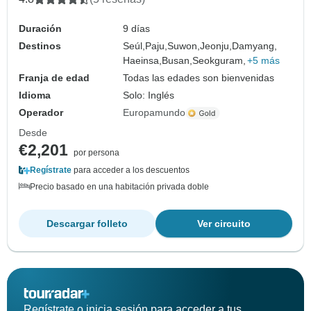
Duración
9 días
Destinos
Seúl,
Paju,
Suwon,
Jeonju,
Damyang,
Haeinsa,
Busan,
Seokguram,
+5 más
Franja de edad
Todas las edades son bienvenidas
Idioma
Solo: Inglés
Operador
Europamundo
Desde
€2,201
por persona
Regístrate
para acceder a los descuentos
Precio basado en una habitación privada doble
Descargar folleto
Ver circuito
Regístrate o inicia sesión para acceder a tus