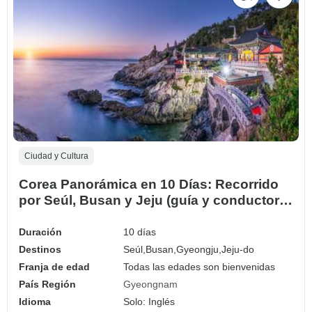
Ciudad y Cultura
Corea Panorámica en 10 Días: Recorrido
por Seúl, Busan y Jeju (guía y conductor
Privados）Recorrido familiar -
Personalizable
Duración
10 días
Destinos
Seúl,
Busan,
Gyeongju,
Jeju-do
Franja de edad
Todas las edades son bienvenidas
País Región
Gyeongnam
Idioma
Solo: Inglés