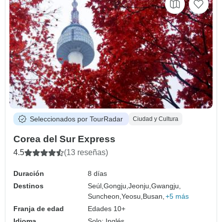
Seleccionados por TourRadar
Ciudad y Cultura
Corea del Sur Express
4.5
(13 reseñas)
Duración
8 días
Destinos
Seúl,
Gongju,
Jeonju,
Gwangju,
Suncheon,
Yeosu,
Busan,
+5 más
Franja de edad
Edades 10+
Idioma
Solo: Inglés