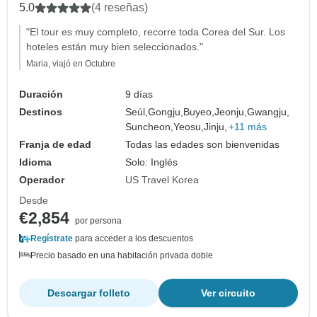
5.0
(4 reseñas)
"El tour es muy completo, recorre toda Corea del Sur. Los
hoteles están muy bien seleccionados."
Maria, viajó en Octubre
Duración
9 días
Destinos
Seúl,
Gongju,
Buyeo,
Jeonju,
Gwangju,
Suncheon,
Yeosu,
Jinju,
+11 más
Franja de edad
Todas las edades son bienvenidas
Idioma
Solo: Inglés
Operador
US Travel Korea
Desde
€2,854
por persona
Regístrate
para acceder a los descuentos
Precio basado en una habitación privada doble
Descargar folleto
Ver circuito