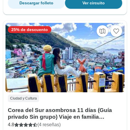
Descargar folleto
Ver circuito
25% de descuento
Ciudad y Cultura
Corea del Sur asombrosa 11 días (Guía
privado Sin grupo) Viaje en familia
Personalizable
4.8
(4 reseñas)