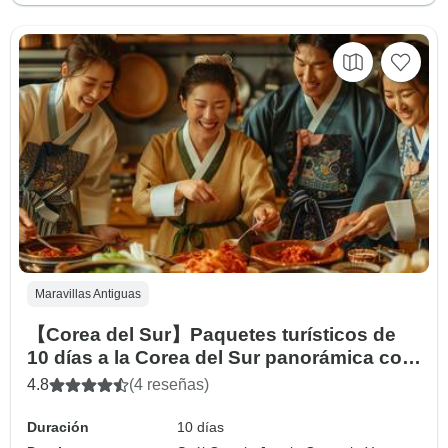
Maravillas Antiguas
【Corea del Sur】Paquetes turísticos de
10 días a la Corea del Sur panorámica con
Hanbok Royal Cuisine Experience
4.8
(4 reseñas)
Duración
10 días