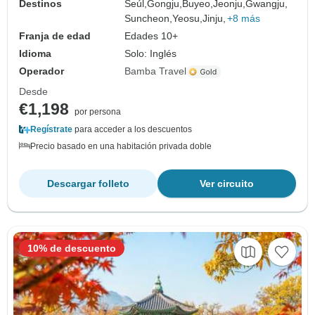
Destinos
Seúl,
Gongju,
Buyeo,
Jeonju,
Gwangju,
Suncheon,
Yeosu,
Jinju,
+8 más
Franja de edad
Edades 10+
Idioma
Solo: Inglés
Operador
Bamba Travel
Desde
€1,198
por persona
Regístrate
para acceder a los descuentos
Precio basado en una habitación privada doble
Descargar folleto
Ver circuito
10% de descuento