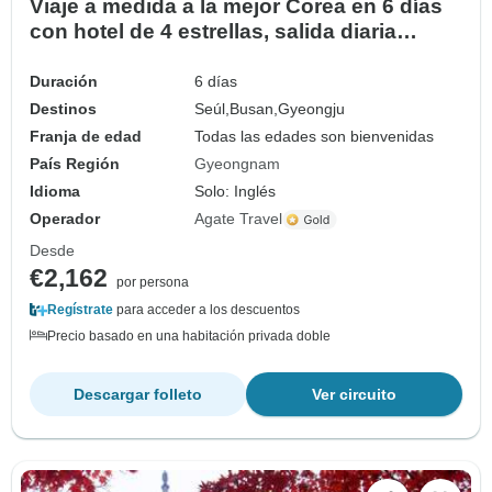
Viaje a medida a la mejor Corea en 6 días
con hotel de 4 estrellas, salida diaria
(Privado)
Duración
6 días
Destinos
Seúl,
Busan,
Gyeongju
Franja de edad
Todas las edades son bienvenidas
País Región
Gyeongnam
Idioma
Solo: Inglés
Operador
Agate Travel
Desde
€2,162
por persona
Regístrate
para acceder a los descuentos
Precio basado en una habitación privada doble
Descargar folleto
Ver circuito