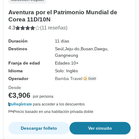
Aventura por el Patrimonio Mundial de
Corea 11D/10N
4.3
(11 reseñas)
Duración
11 días
Destinos
Seúl,
Jeju-do,
Busan,
Daegu,
Gangneung
Franja de edad
Edades 10+
Idioma
Solo: Inglés
Operador
Bamba Travel
Desde
€3,906
por persona
Regístrate
para acceder a los descuentos
Precio basado en una habitación privada doble
Descargar folleto
Ver circuito