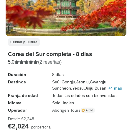
Ciudad y Cultura
Corea del Sur completa - 8 días
5.0
(2 reseñas)
Duración
8 días
Destinos
Seúl,
Gongju,
Jeonju,
Gwangju,
Suncheon,
Yeosu,
Jinju,
Busan,
+4 más
Franja de edad
Todas las edades son bienvenidas
Idioma
Solo: Inglés
Operador
Aborigen Tours
Desde
€2,248
€2,024
por persona