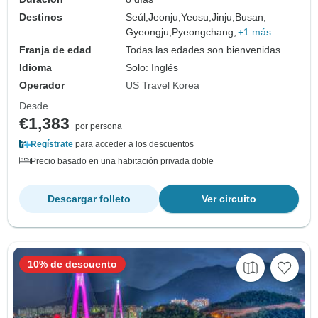
Destinos
Seúl,
Jeonju,
Yeosu,
Jinju,
Busan,
Gyeongju,
Pyeongchang,
+1 más
Franja de edad
Todas las edades son bienvenidas
Idioma
Solo: Inglés
Operador
US Travel Korea
Desde
€1,383
por persona
Regístrate
para acceder a los descuentos
Precio basado en una habitación privada doble
Descargar folleto
Ver circuito
10% de descuento