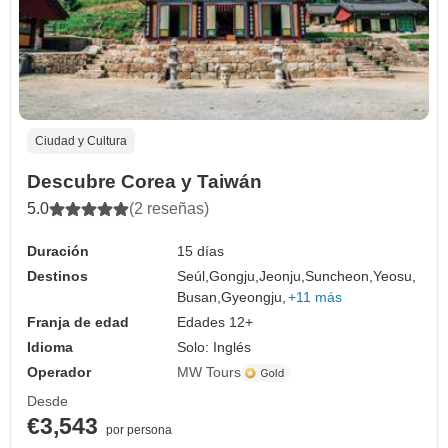
Ciudad y Cultura
Descubre Corea y Taiwán
5.0
(2 reseñas)
Duración
15 días
Destinos
Seúl,
Gongju,
Jeonju,
Suncheon,
Yeosu,
Busan,
Gyeongju,
+11 más
Franja de edad
Edades 12+
Idioma
Solo: Inglés
Operador
MW Tours
Desde
€3,543
por persona