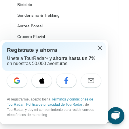
Bicicleta
Senderismo & Trekking
Aurora Boreal
Crucero Fluvial
Safari
Regístrate y ahorra
Profundización Cultural
Únete a TourRadar+ y
ahorra hasta un 7%
en nuestras 50.000 aventuras.
Autobus / Bus
Tren / Ferrocarril
Playa
Al registrarme, acepto los/la
Términos y condiciones de
Familia
TourRadar
,
Política de privacidad de TourRadar
, de
TourRadar, y doy mi consentimiento para recibir correos
Private
electrónicos de marketing.