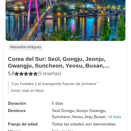
Maravillas Antiguas
Corea del Sur: Seúl, Gongju, Jeonju,
Gwangju, Suncheon, Yeosu, Busan,
Gyeongju - 5 días
5.0
(5 reseñas)
"Los hoteles y el transporte fueron de primera."
David, viajó en Mayo
Duración
5 días
Destinos
Seúl,
Gongju,
Jeonju,
Gwangju,
Suncheon,
Yeosu,
Jinju,
Busan,
+4 más
Franja de edad
Todas las edades son bienvenidas