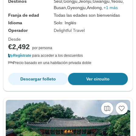
Destinos
Seúl,
Gongju,
Jeonju,
Gwangju,
Yeosu,
Busan,
Gyeongju,
Andong,
+1 más
Franja de edad
Todas las edades son bienvenidas
Idioma
Solo: Inglés
Operador
Delightful Travel
Desde
€2,492
por persona
Regístrate
para acceder a los descuentos
Precio basado en una habitación privada doble
Descargar folleto
Ver circuito