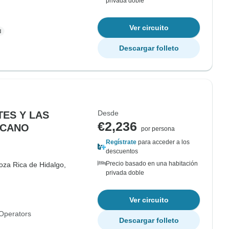
privada doble
Ver circuito
Descargar folleto
Desde
TES Y LAS
€2,236
ICANO
por persona
Regístrate
para acceder a los
descuentos
Precio basado en una habitación
oza Rica de Hidalgo,
privada doble
Ver circuito
Operators
Descargar folleto