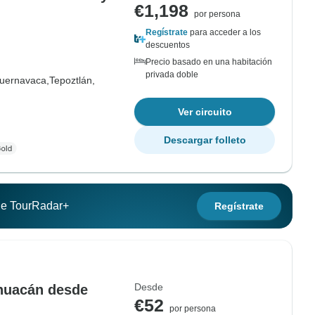
€1,198
por persona
Regístrate
para acceder a los
descuentos
Precio basado en una habitación
privada doble
uernavaca,
Tepoztlán,
Ver circuito
Descargar folleto
 de TourRadar+
Regístrate
Desde
ihuacán desde
€52
por persona