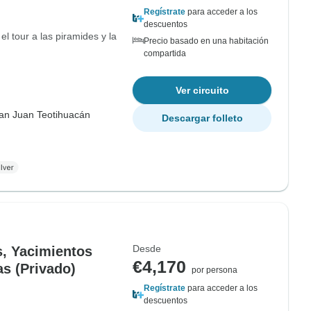
Regístrate
para acceder a los
descuentos
el tour a las piramides y la
Precio basado en una habitación
compartida
Ver circuito
an Juan Teotihuacán
Descargar folleto
Desde
s, Yacimientos
€4,170
as (Privado)
por persona
Regístrate
para acceder a los
descuentos