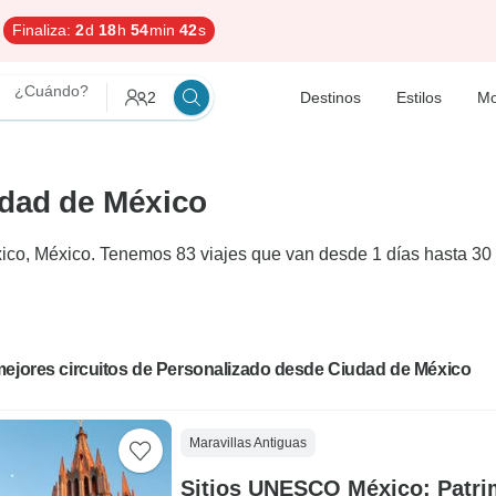
Finaliza:
2
d
18
h
54
min
41
s
¿Cuándo?
2
Destinos
Estilos
Mo
udad de México
co, México. Tenemos 83 viajes que van desde 1 días hasta 30 d
mejores circuitos de Personalizado desde Ciudad de México
Maravillas Antiguas
Sitios UNESCO México: Patri