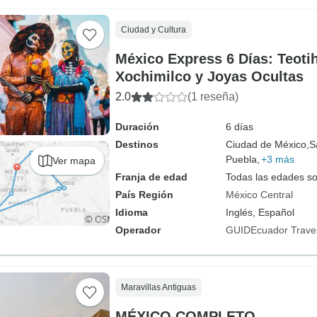
Ciudad y Cultura
México Express 6 Días: Teoti
Xochimilco y Joyas Ocultas
2.0
(1 reseña)
Duración
6 días
Destinos
Ciudad de México,
S
Puebla,
+3 más
Ver mapa
Franja de edad
Todas las edades s
País Región
México Central
Idioma
Inglés, Español
Operador
GUIDEcuador Trave
Maravillas Antiguas
MÉXICO COMPLETO