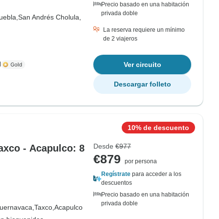
Precio basado en una habitación
privada doble
uebla,
San Andrés Cholula,
La reserva requiere un mínimo
de 2 viajeros
l
Ver circuito
Descargar folleto
10% de descuento
Desde
€977
axco - Acapulco: 8
€879
por persona
Regístrate
para acceder a los
descuentos
Precio basado en una habitación
privada doble
uernavaca,
Taxco,
Acapulco