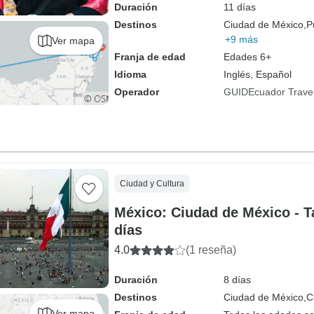
Duración
11 días
Destinos
Ciudad de México,
P
+9 más
Ver mapa
Franja de edad
Edades 6+
Idioma
Inglés, Español
Operador
GUIDEcuador Trave
Ciudad y Cultura
México: Ciudad de México - T
días
4.0
(1 reseña)
Duración
8 días
Destinos
Ciudad de México,
C
Ver mapa