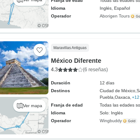
Franja de edad
Todas las edades s
Idioma
Inglés, Español
Operador
Aborigen Tours
Maravillas Antiguas
México Diferente
4.3
(6 reseñas)
Duración
12 días
Destinos
Ciudad de México,
S
Puebla,
Oaxaca,
+12
Franja de edad
Todas las edades s
Ver mapa
Idioma
Solo: Inglés
Operador
Wingbuddy