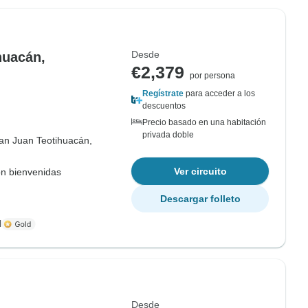
Desde
huacán,
€2,379
por persona
Regístrate
para acceder a los
descuentos
Precio basado en una habitación
privada doble
an Juan Teotihuacán,
Ver circuito
on bienvenidas
Descargar folleto
l
Desde