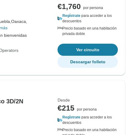
€1,760
por persona
Regístrate
para acceder a los
uebla,
Oaxaca,
descuentos
 más
Precio basado en una habitación
privada doble
on bienvenidas
Ver circuito
Operators
Descargar folleto
Desde
co 3D/2N
€215
por persona
Regístrate
para acceder a los
descuentos
Precio basado en una habitación