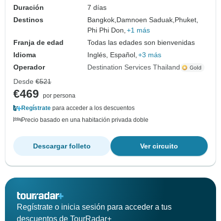
Duración
7 días
Destinos
Bangkok,
Damnoen Saduak,
Phuket,
Phi Phi Don,
+1 más
Franja de edad
Todas las edades son bienvenidas
Idioma
Inglés, Español,
+3 más
Operador
Destination Services Thailand
Desde
€521
€469
por persona
Regístrate
para acceder a los descuentos
Precio basado en una habitación privada doble
Descargar folleto
Ver circuito
Regístrate o inicia sesión para acceder a tus
descuentos de TourRadar+