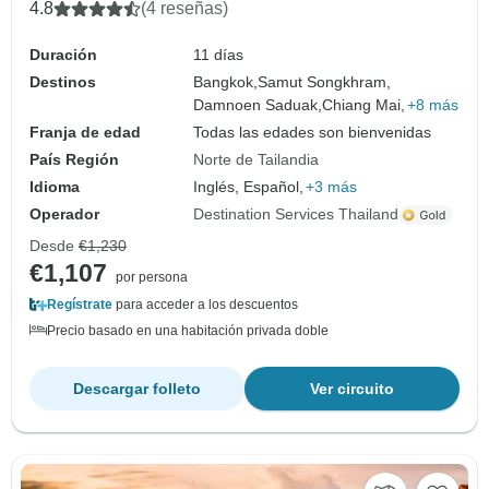
reducido
4.8
(4 reseñas)
Duración
11 días
Destinos
Bangkok,
Samut Songkhram,
Damnoen Saduak,
Chiang Mai,
+8 más
Franja de edad
Todas las edades son bienvenidas
País Región
Norte de Tailandia
Idioma
Inglés, Español,
+3 más
Operador
Destination Services Thailand
Desde
€1,230
€1,107
por persona
Regístrate
para acceder a los descuentos
Precio basado en una habitación privada doble
Descargar folleto
Ver circuito