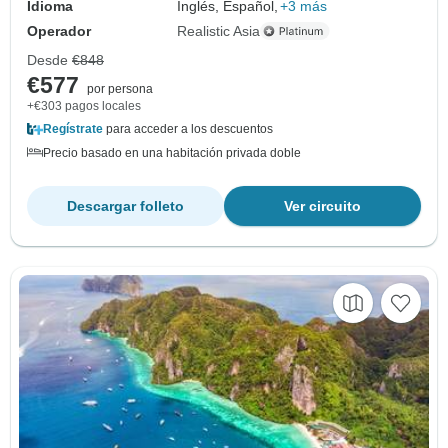
Idioma
Inglés, Español,
+3 más
Operador
Realistic Asia
Desde
€848
€577
por persona
+€303 pagos locales
Regístrate
para acceder a los descuentos
Precio basado en una habitación privada doble
Descargar folleto
Ver circuito