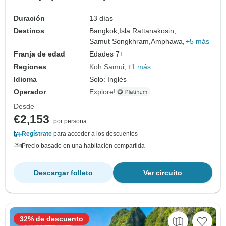
Duración
13 días
Destinos
Bangkok,
Isla Rattanakosin,
Samut Songkhram,
Amphawa,
+5 más
Franja de edad
Edades 7+
Regiones
Koh Samui
+1 más
Idioma
Solo: Inglés
Operador
Explore!
Desde
€2,153
por persona
Regístrate
para acceder a los descuentos
Precio basado en una habitación compartida
Descargar folleto
Ver circuito
32% de descuento