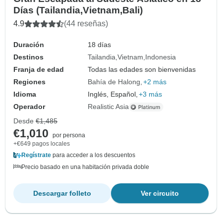
Días (Tailandia,Vietnam,Bali)
4.9
(44 reseñas)
Duración
18 días
Destinos
Tailandia
Vietnam
Indonesia
Franja de edad
Todas las edades son bienvenidas
Regiones
Bahía de Halong
+2 más
Idioma
Inglés, Español,
+3 más
Operador
Realistic Asia
Desde
€1,485
€1,010
por persona
+€649 pagos locales
Regístrate
para acceder a los descuentos
Precio basado en una habitación privada doble
Descargar folleto
Ver circuito