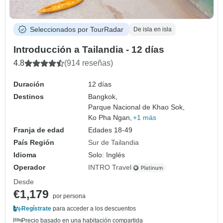
Seleccionados por TourRadar
De isla en isla
Introducción a Tailandia - 12 días
4.8
(914 reseñas)
Duración
12 días
Destinos
Bangkok,
Parque Nacional de Khao Sok,
Ko Pha Ngan,
+1 más
Franja de edad
Edades 18-49
País Región
Sur de Tailandia
Idioma
Solo: Inglés
Operador
INTRO Travel
Desde
€1,179
por persona
Regístrate
para acceder a los descuentos
Precio basado en una habitación compartida