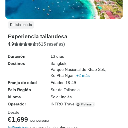
De isla en isla
Experiencia tailandesa
4.9
(615 reseñas)
Duración
13 días
Destinos
Bangkok,
Parque Nacional de Khao Sok,
Ko Pha Ngan,
+2 más
Franja de edad
Edades 18-49
País Región
Sur de Tailandia
Idioma
Solo: Inglés
Operador
INTRO Travel
Desde
€1,699
por persona
Regístrate
para acceder a los descuentos