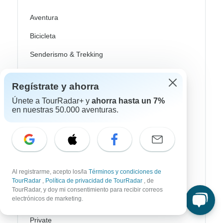
Aventura
Bicicleta
Senderismo & Trekking
Aurora Boreal
Regístrate y ahorra
Crucero Fluvial
Únete a TourRadar+ y
ahorra hasta un 7%
en nuestras 50.000 aventuras.
Safari
Profundización Cultural
Autobus / Bus
Tren / Ferrocarril
Al registrarme, acepto los/la
Términos y condiciones de
TourRadar
,
Política de privacidad de TourRadar
, de
Playa
TourRadar, y doy mi consentimiento para recibir correos
electrónicos de marketing.
Familia
Private