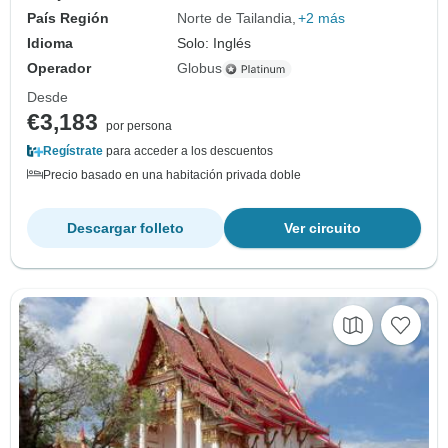
País Región
Norte de Tailandia
+2 más
Idioma
Solo: Inglés
Operador
Globus
Desde
€3,183
por persona
Regístrate
para acceder a los descuentos
Precio basado en una habitación privada doble
Descargar folleto
Ver circuito