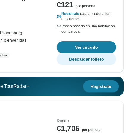
€121
por persona
Regístrate
para acceder a los
descuentos
Precio basado en una habitación
compartida
 Pilanesberg
on bienvenidas
Ver circuito
Descargar folleto
 de TourRadar+
Regístrate
Desde
€1,705
por persona