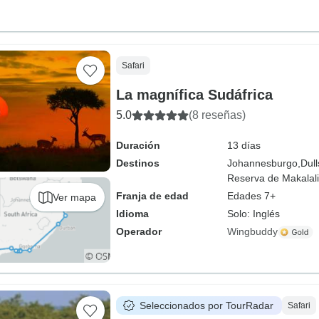
Safari
La magnífica Sudáfrica
5.0
(8 reseñas)
Duración
13 días
Destinos
Johannesburgo,
Dul
Reserva de Makalali
Franja de edad
Edades 7+
Ver mapa
Idioma
Solo: Inglés
Operador
Wingbuddy
Seleccionados por TourRadar
Safari