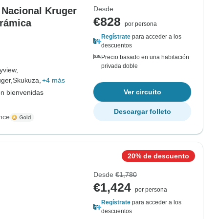
Desde
e Nacional Kruger
€828
orámica
por persona
Regístrate
para acceder a los
descuentos
Precio basado en una habitación
privada doble
yview,
ger,
Skukuza,
+4 más
Ver circuito
on bienvenidas
Descargar folleto
nce
20% de descuento
Desde
€1,780
€1,424
por persona
Regístrate
para acceder a los
descuentos