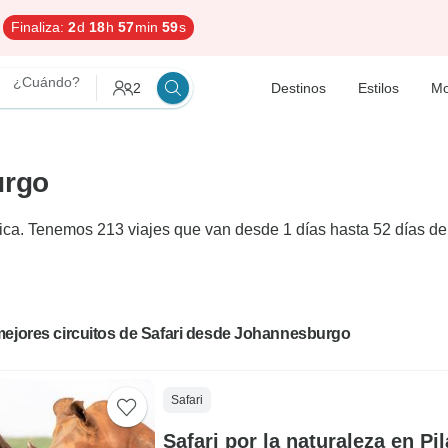
Finaliza:
2
d
18
h
57
min
58
s
¿Cuándo?
2
Destinos
Estilos
Mo
urgo
ica. Tenemos 213 viajes que van desde 1 días hasta 52 días de 
mejores circuitos de Safari desde Johannesburgo
Safari
Safari por la naturaleza en Pi