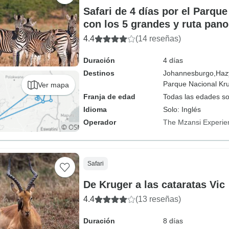
Safari de 4 días por el Parqu
con los 5 grandes y ruta pan
4.4
(14 reseñas)
Duración
4 días
Destinos
Johannesburgo,
Haz
Parque Nacional Kru
Ver mapa
Franja de edad
Todas las edades s
Idioma
Solo: Inglés
Operador
The Mzansi Experie
Safari
De Kruger a las cataratas Vic
4.4
(13 reseñas)
Duración
8 días