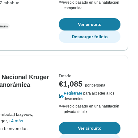
Zimbabue
Precio basado en una habitación
compartida
Ver circuito
Descargar folleto
Desde
e Nacional Kruger
€1,085
Panorámica
por persona
Regístrate
para acceder a los
descuentos
Precio basado en una habitación
privada doble
mbela,
Hazyview,
ger,
+4 más
Ver circuito
on bienvenidas