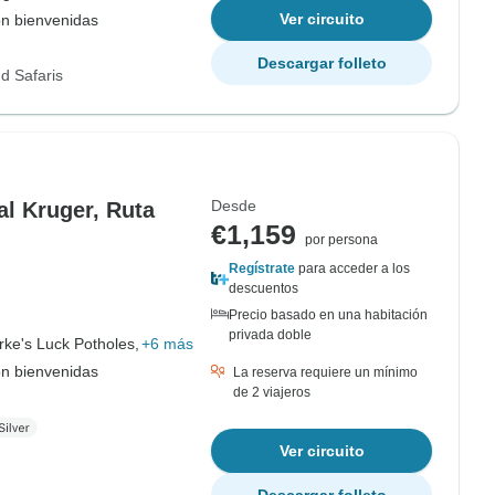
Ver circuito
on bienvenidas
Descargar folleto
d Safaris
Desde
al Kruger, Ruta
€1,159
por persona
Regístrate
para acceder a los
descuentos
Precio basado en una habitación
privada doble
rke's Luck Potholes,
+6 más
on bienvenidas
La reserva requiere un mínimo
de 2 viajeros
Ver circuito