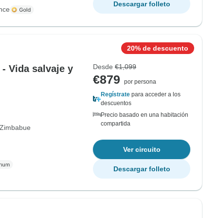
Descargar folleto
nce
20% de descuento
Desde
€1,099
- Vida salvaje y
€879
por persona
Regístrate
para acceder a los
descuentos
Precio basado en una habitación
compartida
Zimbabue
Ver circuito
Descargar folleto