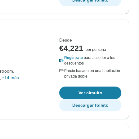
Descargar folleto
Desde
€4,221
por persona
Regístrate
para acceder a los
descuentos
lstroom,
Precio basado en una habitación
privada doble
,
+14 más
Ver circuito
Descargar folleto