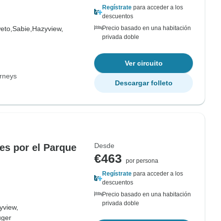
Regístrate
para acceder a los
descuentos
eto,
Sabie,
Hazyview,
Precio basado en una habitación
privada doble
Ver circuito
rneys
Descargar folleto
Desde
des por el Parque
€463
por persona
Regístrate
para acceder a los
descuentos
Precio basado en una habitación
privada doble
yview,
uger