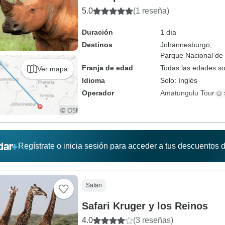
5.0
(1 reseña)
Duración
1 día
Destinos
Johannesburgo,
Parque Nacional de
Franja de edad
Todas las edades s
Ver mapa
Idioma
Solo: Inglés
Operador
Amatungulu Tour
Regístrate o inicia sesión para acceder a tus descuentos
Safari
Safari Kruger y los Reinos
4.0
(3 reseñas)