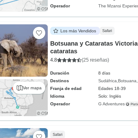
Operador
The Mzansi Experie
Los más Vendidos
Safari
Botsuana y Cataratas Victoria 
cataratas
4.8
(25 reseñas)
Duración
8 días
Destinos
Sudáfrica
Botsuana
Ver mapa
Franja de edad
Edades 18-39
Idioma
Solo: Inglés
Operador
G Adventures
Safari