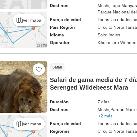
Destinos
Moshi,
Lago Manyar
Parque Nacional del
Franja de edad
Todas las edades s
Ver mapa
País Región
Circuito Norte Tanza
Idioma
Solo: Inglés
Operador
Kilimanjaro Wonders
Safari
Safari de gama media de 7 día
Serengeti Wildebeest Mara
Duración
7 días
Destinos
Moshi,
Parque Nacion
+2 más
Franja de edad
Todas las edades s
Ver mapa
Regiones
Circuito Norte Tanza