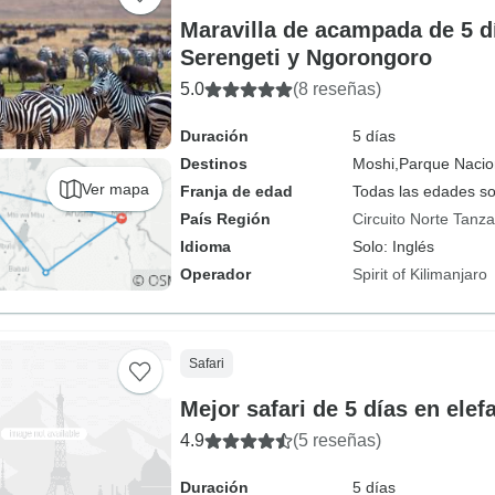
Maravilla de acampada de 5 dí
Serengeti y Ngorongoro
5.0
(8 reseñas)
Duración
5 días
Destinos
Moshi,
Parque Nacion
Ver mapa
Franja de edad
Todas las edades s
País Región
Circuito Norte Tanza
Idioma
Solo: Inglés
Operador
Spirit of Kilimanjaro
Safari
Mejor safari de 5 días en elef
4.9
(5 reseñas)
Duración
5 días