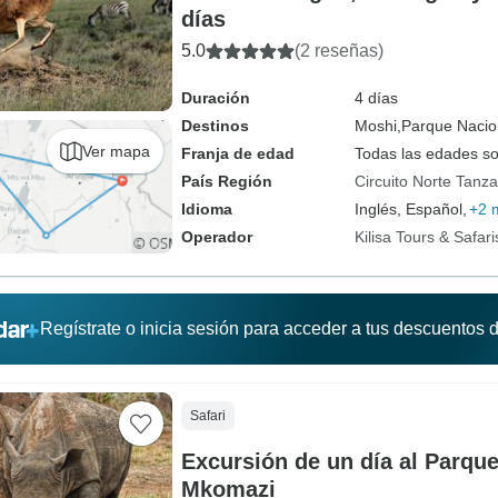
días
5.0
(2 reseñas)
Duración
4 días
Destinos
Moshi,
Parque Nacion
Ver mapa
Franja de edad
Todas las edades s
País Región
Circuito Norte Tanza
Idioma
Inglés, Español,
+2 
Operador
Kilisa Tours & Safari
Regístrate o inicia sesión para acceder a tus descuentos
Safari
Excursión de un día al Parque
Mkomazi