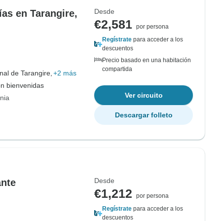
Desde
as en Tarangire,
€2,581
por persona
Regístrate
para acceder a los
descuentos
Precio basado en una habitación
compartida
al de Tarangire,
+2 más
on bienvenidas
Ver circuito
nia
Descargar folleto
Desde
ante
€1,212
por persona
Regístrate
para acceder a los
descuentos