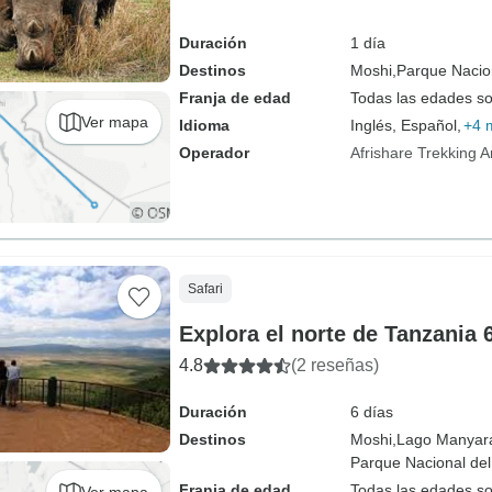
Duración
1 día
Destinos
Moshi,
Parque Nacio
Franja de edad
Todas las edades s
Ver mapa
Idioma
Inglés, Español,
+4 
Operador
Afrishare Trekking A
Safari
Explora el norte de Tanzania 
4.8
(2 reseñas)
Duración
6 días
Destinos
Moshi,
Lago Manyar
Parque Nacional del
Franja de edad
Todas las edades s
Ver mapa