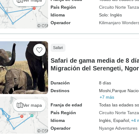
País Región
Circuito Norte Tanza
Idioma
Solo: Inglés
Operador
Kilimanjaro Wonders
Safari
Safari de gama media de 8 día
Migración del Serengeti, Ngo
Manyara
Duración
8 días
Destinos
Moshi,
Parque Nacion
+7 más
Franja de edad
Todas las edades s
Ver mapa
País Región
Circuito Norte Tanza
Idioma
Inglés, Español,
+4 
Operador
Nyange Adventures