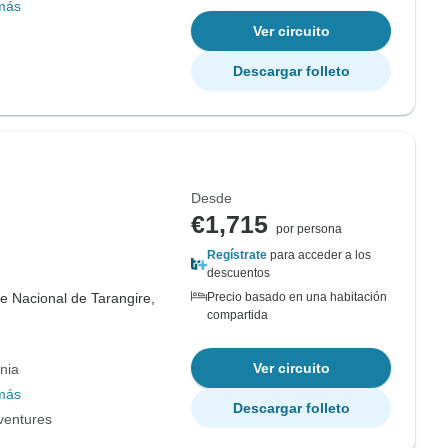
más
Ver circuito
Descargar folleto
Desde
€1,715
por persona
Regístrate
para acceder a los
descuentos
e Nacional de Tarangire,
Precio basado en una habitación
compartida
Ver circuito
nia
más
Descargar folleto
dventures