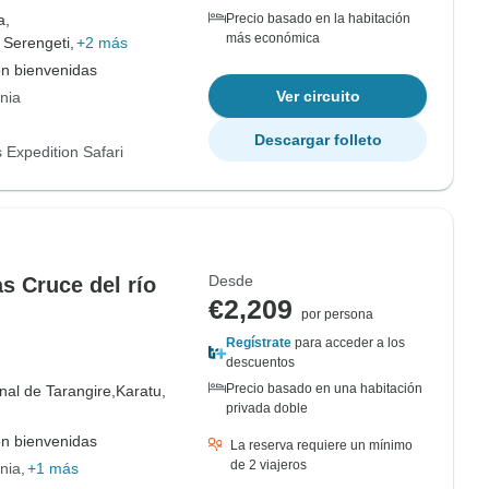
a,
Precio basado en la habitación
más económica
 Serengeti,
+2 más
on bienvenidas
Ver circuito
nia
Descargar folleto
 Expedition Safari
Desde
s Cruce del río
€2,209
por persona
Regístrate
para acceder a los
descuentos
Precio basado en una habitación
al de Tarangire,
Karatu,
privada doble
on bienvenidas
La reserva requiere un mínimo
de 2 viajeros
nia
+1 más