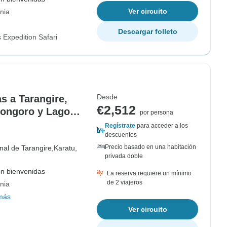
Ver circuito
nia
Descargar folleto
 Expedition Safari
Desde
s a Tarangire,
€2,512
rongoro y Lago
por persona
Regístrate
para acceder a los
descuentos
Precio basado en una habitación
al de Tarangire,
Karatu,
privada doble
on bienvenidas
La reserva requiere un mínimo
de 2 viajeros
nia
más
Ver circuito