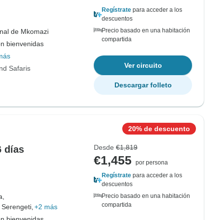
Regístrate
para acceder a los
descuentos
Precio basado en una habitación
nal de Mkomazi
compartida
on bienvenidas
más
Ver circuito
nd Safaris
Descargar folleto
20% de descuento
Desde
€1,819
6 días
€1,455
por persona
Regístrate
para acceder a los
descuentos
a,
Precio basado en una habitación
compartida
 Serengeti,
+2 más
on bienvenidas