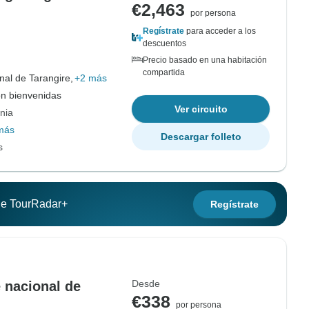
€2,463
por persona
Regístrate
para acceder a los
descuentos
Precio basado en una habitación
compartida
al de Tarangire,
+2 más
on bienvenidas
Ver circuito
nia
más
Descargar folleto
s
 de TourRadar+
Regístrate
Desde
 nacional de
€338
por persona