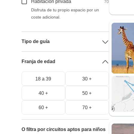
Habitación privada
70
Disfruta de tu propio espacio por un
coste adicional.
Tipo de guía
Franja de edad
18 a 39
30 +
40 +
50 +
60 +
70 +
O filtra por circuitos aptos para niños