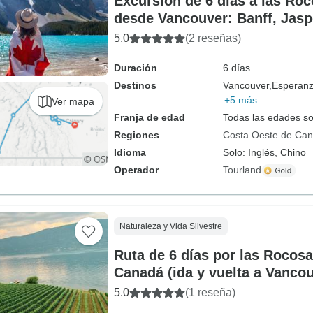
Excursión de 6 días a las Ro
desde Vancouver: Banff, Jasp
Icónicos
5.0
(2 reseñas)
Duración
6 días
Destinos
Vancouver,
Esperanz
+5 más
Ver mapa
Franja de edad
Todas las edades s
Regiones
Costa Oeste de Ca
Idioma
Solo: Inglés, Chino
Operador
Tourland
Naturaleza y Vida Silvestre
Ruta de 6 días por las Rocosa
Canadá (ida y vuelta a Vancou
5.0
(1 reseña)