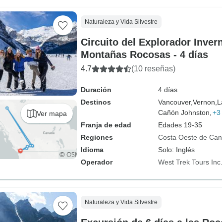
Naturaleza y Vida Silvestre
Circuito del Explorador Invern
Montañas Rocosas - 4 días
4.7
(10 reseñas)
Duración
4 días
Destinos
Vancouver,
Vernon,
L
Cañón Johnston,
+3
Ver mapa
Franja de edad
Edades 19-35
Regiones
Costa Oeste de Ca
Idioma
Solo: Inglés
Operador
West Trek Tours Inc
Naturaleza y Vida Silvestre