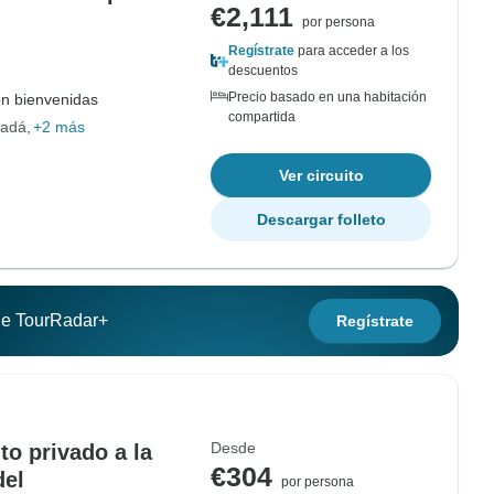
€2,111
por persona
Regístrate
para acceder a los
descuentos
Precio basado en una habitación
on bienvenidas
compartida
nadá
+2 más
Ver circuito
Descargar folleto
 de TourRadar+
Regístrate
Desde
to privado a la
€304
del
por persona