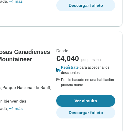
nadá
+4 más
Descargar folleto
Desde
cosas Canadienses
€4,040
Mountaineer
por persona
Regístrate
para acceder a los
descuentos
Precio basado en una habitación
privada doble
s,
Parque Nacional de Banff,
Ver circuito
on bienvenidas
nadá
+4 más
Descargar folleto