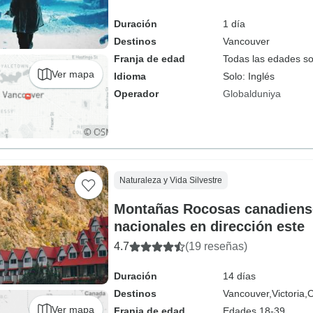
Duración
1 día
Destinos
Vancouver
Franja de edad
Todas las edades s
Ver mapa
Idioma
Solo: Inglés
Operador
Globalduniya
Naturaleza y Vida Silvestre
Montañas Rocosas canadiens
nacionales en dirección este
4.7
(19 reseñas)
Duración
14 días
Destinos
Vancouver,
Victoria,
Ver mapa
Franja de edad
Edades 18-39