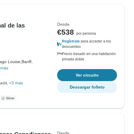
Desde
al de las
€538
por persona
Regístrate
para acceder a los
descuentos
Precio basado en una habitación
privada doble
ago Louise,
Banff,
 más
Ver circuito
nadá
+3 más
Descargar folleto
.
Desde