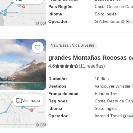
País Región
Costa Oeste de Ca
Idioma
Solo: Inglés
Operador
G Adventures
Naturaleza y Vida Silvestre
grandes Montañas Rocosas c
4.6
(11 reseñas)
Duración
10 días
Destinos
Vancouver,
Whistler,
Franja de edad
Edades 15+
Ver mapa
Regiones
Costa Oeste de Ca
Idioma
Solo: Inglés
Operador
Intrepid Travel