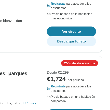
Regístrate
para acceder a los
descuentos
Precio basado en la habitación
más económica
on bienvenidas
Ver circuito
Descargar folleto
25% de descuento
Desde
€2,299
es: parques
€1,724
por persona
Regístrate
para acceder a los
descuentos
Precio basado en una habitación
compartida
Coombs,
Tofino,
+14 más