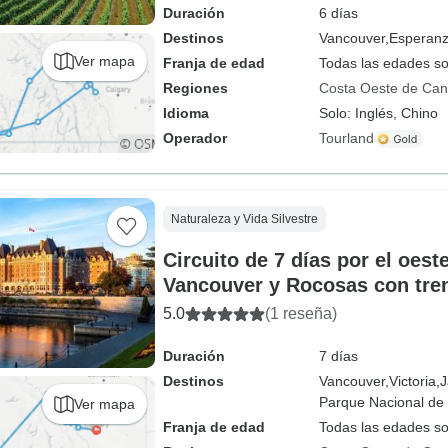
Duración
6 días
Destinos
Vancouver,
Esperanz
Ver mapa
Franja de edad
Todas las edades s
Regiones
Costa Oeste de Ca
Idioma
Solo: Inglés, Chino
Operador
Tourland
Naturaleza y Vida Silvestre
Circuito de 7 días por el oes
Vancouver y Rocosas con tren
Salida desde Vancouver
5.0
(1 reseña)
Duración
7 días
Destinos
Vancouver,
Victoria,
J
Parque Nacional de 
Ver mapa
Franja de edad
Todas las edades s