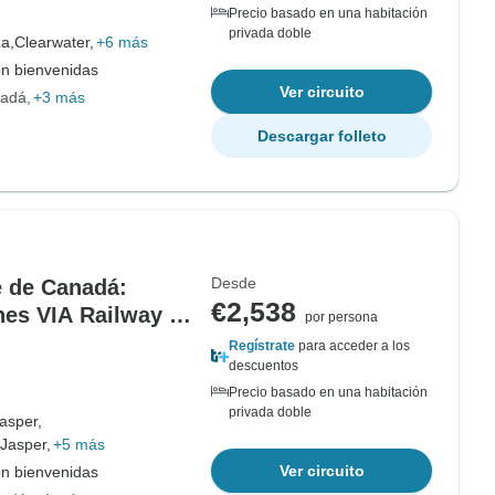
Precio basado en una habitación
privada doble
a,
Clearwater,
+6 más
on bienvenidas
Ver circuito
nadá
+3 más
Descargar folleto
Desde
te de Canadá:
€2,538
es VIA Railway |
por persona
Regístrate
para acceder a los
descuentos
Precio basado en una habitación
privada doble
asper,
Jasper,
+5 más
Ver circuito
on bienvenidas