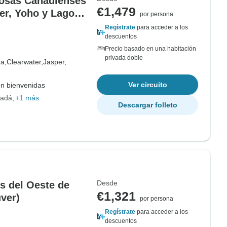
cosas Canadienses
€1,479
er, Yoho y Lagos
por persona
Regístrate
para acceder a los
descuentos
Precio basado en una habitación
privada doble
a,
Clearwater,
Jasper,
Ver circuito
on bienvenidas
nadá
+1 más
Descargar folleto
Desde
s del Oeste de
€1,321
ver)
por persona
Regístrate
para acceder a los
descuentos