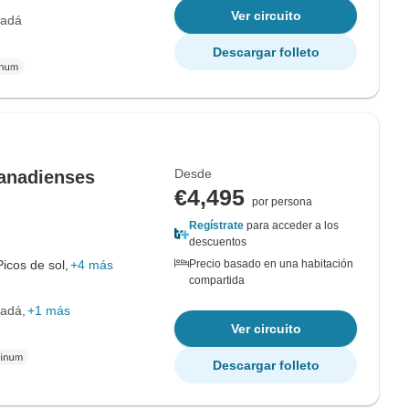
Ver circuito
nadá
Descargar folleto
Desde
anadienses
€4,495
por persona
Regístrate
para acceder a los
descuentos
Picos de sol,
+4 más
Precio basado en una habitación
compartida
nadá
+1 más
Ver circuito
Descargar folleto