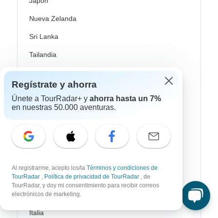
Japón
Nueva Zelanda
Sri Lanka
Tailandia
Vietnam
Regístrate y ahorra
Croacia
Únete a TourRadar+ y
ahorra hasta un 7%
en nuestras 50.000 aventuras.
Europa del Este
Reino Unido
Grecia
Islas Griegas
Al registrarme, acepto los/la
Términos y condiciones de
Islandia
TourRadar
,
Política de privacidad de TourRadar
, de
TourRadar, y doy mi consentimiento para recibir correos
electrónicos de marketing.
Irlanda
Italia