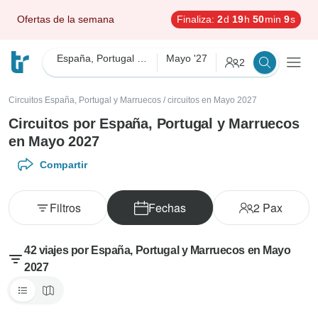
Ofertas de la semana
Finaliza:
2
d
19
h
50
min
7
s
España, Portugal y Marruecos
Mayo '27
2
Circuitos España, Portugal y Marruecos
/
circuitos en Mayo 2027
Circuitos por España, Portugal y Marruecos
en Mayo 2027
Compartir
Filtros
Fechas
2
Pax
42 viajes por España, Portugal y Marruecos en Mayo
2027