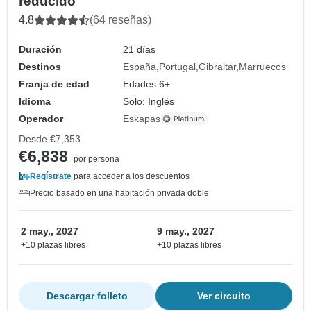
reducido
4.8
(64 reseñas)
Duración
21 días
Destinos
España
Portugal
Gibraltar
Marruecos
Franja de edad
Edades 6+
Idioma
Solo: Inglés
Operador
Eskapas
Desde
€7,353
€6,838
por persona
Regístrate
para acceder a los descuentos
Precio basado en una habitación privada doble
2 may., 2027
9 may., 2027
+10 plazas libres
+10 plazas libres
Descargar folleto
Ver circuito