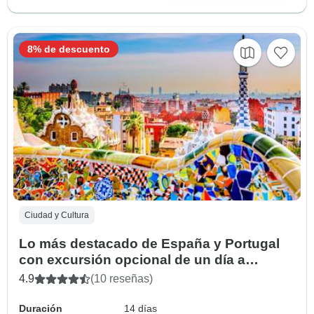
8% de descuento
Ciudad y Cultura
Lo más destacado de España y Portugal
con excursión opcional de un día a
Marruecos
4.9
(10 reseñas)
Duración
14 días