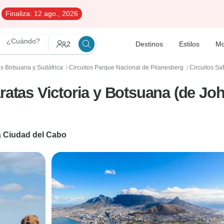
Finaliza:
12 ago., 2026
¿Cuándo?
2
Destinos
Estilos
Mo
os Botsuana y Sudáfrica
Circuitos Parque Nacional de Pilanesberg
Circuitos Saf
〉
〉
aratas Victoria y Botsuana (de J
a
Ciudad del Cabo