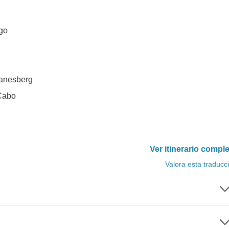
rgo
lanesberg
 Cabo
Ver itinerario compl
Valora esta traducc