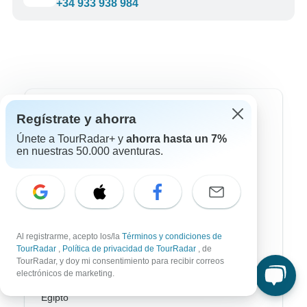
+34 933 938 984
Destinos más populares
Regístrate y ahorra
Únete a TourRadar+ y
ahorra hasta un 7%
África
en nuestras 50.000 aventuras.
Asia
Australia / Oceanía
Europa
Al registrarme, acepto los/la
Términos y condiciones de
Latin América
TourRadar
,
Política de privacidad de TourRadar
, de
TourRadar, y doy mi consentimiento para recibir correos
América del Sur
electrónicos de marketing.
Egipto