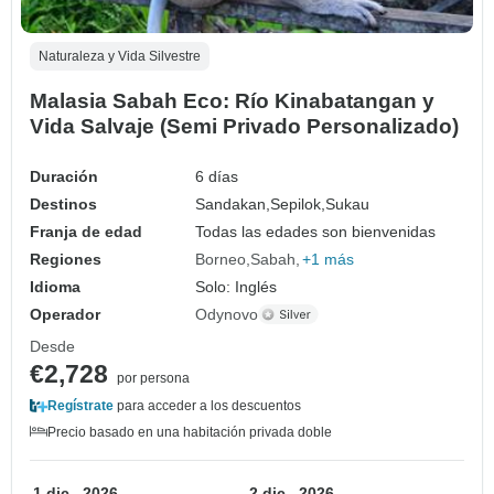
Naturaleza y Vida Silvestre
Malasia Sabah Eco: Río Kinabatangan y
Vida Salvaje (Semi Privado Personalizado)
Duración
6 días
Destinos
Sandakan,
Sepilok,
Sukau
Franja de edad
Todas las edades son bienvenidas
Regiones
Borneo
Sabah
+1 más
Idioma
Solo: Inglés
Operador
Odynovo
Desde
€2,728
por persona
Regístrate
para acceder a los descuentos
Precio basado en una habitación privada doble
1 dic., 2026
2 dic., 2026