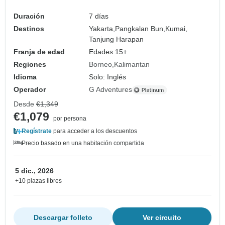
Duración
7 días
Destinos
Yakarta,
Pangkalan Bun,
Kumai,
Tanjung Harapan
Franja de edad
Edades 15+
Regiones
Borneo
Kalimantan
Idioma
Solo: Inglés
Operador
G Adventures
Desde
€1,349
€1,079
por persona
Regístrate
para acceder a los descuentos
Precio basado en una habitación compartida
5 dic., 2026
+10 plazas libres
Descargar folleto
Ver circuito